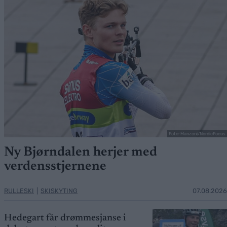
Foto: Manzoni/NordicFocus
Ny Bjørndalen herjer med
verdensstjernene
RULLESKI
|
SKISKYTING
07.08.2026
Hedegart får drømmesjanse i