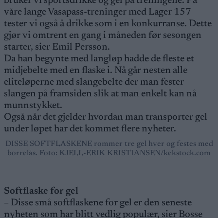
bruker vi sportsdrikke og gel på treningene. På
våre lange Vasapass-treninger med Lager 157
tester vi også å drikke som i en konkurranse. Dette
gjør vi omtrent en gang i måneden før sesongen
starter, sier Emil Persson.
Da han begynte med langløp hadde de fleste et
midjebelte med en flaske i. Nå går nesten alle
eliteløperne med slangebelte der man fester
slangen på framsiden slik at man enkelt kan nå
munnstykket.
Også når det gjelder hvordan man transporter gel
under løpet har det kommet flere nyheter.
DISSE SOFTFLASKENE rommer tre gel hver og festes med
borrelås. Foto: KJELL-ERIK KRISTIANSEN/kekstock.com
Softflaske for gel
– Disse små softflaskene for gel er den seneste
nyheten som har blitt vedlig populær, sier Bosse