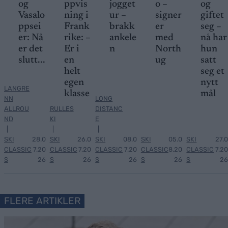
og
ppvis
jogget
o –
og
Vasalo
ning i
ur –
signer
giftet
ppsei
Frank
brakk
er
seg –
er: Nå
rike: –
ankele
med
nå har
er det
Er i
n
North
hun
slutt...
en
ug
satt
helt
seg et
egen
nytt
LANGRE
klasse
mål
NN
LONG
ALLROU
RULLES
DISTANC
ND
KI
E
|
|
|
SKI
28.0
SKI
26.0
SKI
08.0
SKI
05.0
SKI
27.0
CLASSIC
7.20
CLASSIC
7.20
CLASSIC
7.20
CLASSIC
8.20
CLASSIC
7.20
S
26
S
26
S
26
S
26
S
26
FLERE ARTIKLER