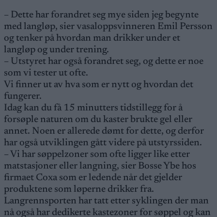
– Dette har forandret seg mye siden jeg begynte
med langløp, sier vasaloppsvinneren Emil Persson
og tenker på hvordan man drikker under et
langløp og under trening.
– Utstyret har også forandret seg, og dette er noe
som vi tester ut ofte.
Vi finner ut av hva som er nytt og hvordan det
fungerer.
Idag kan du få 15 minutters tidstillegg for å
forsøple naturen om du kaster brukte gel eller
annet. Noen er allerede dømt for dette, og derfor
har også utviklingen gått videre på utstyrssiden.
– Vi har søppelzoner som ofte ligger like etter
matstasjoner eller langning, sier Bosse Ybe hos
firmaet Coxa som er ledende når det gjelder
produktene som løperne drikker fra.
Langrennsporten har tatt etter syklingen der man
nå også har dedikerte kastezoner for søppel og kan