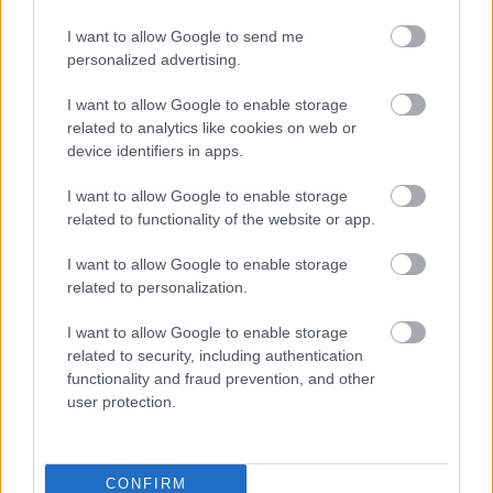
kan legge papir eller annet så man slipper å kaste
det i naturen.
I want to allow Google to send me
personalized advertising.
ET MIDJEBELTE kan være greit til trening og turer f eks i
fjellet. Her har du plass til ekstra utstyr som smøring, lue,
I want to allow Google to enable storage
handsker og liknende. Foto: KJELL-ERIK
related to analytics like cookies on web or
KRISTIANSEN/kekstock.com
device identifiers in apps.
I want to allow Google to enable storage
related to functionality of the website or app.
Midjebelte for trening
Om man skal på en treningstur eller fjelltur for
I want to allow Google to enable storage
eksempel så er muligens det større og billigere
related to personalization.
midjebeltet WR1 Race en bedre løsning. Det
I want to allow Google to enable storage
rommer 3 liter med pakning, som f eks ekstra lue,
related to security, including authentication
handsker eller trøye. Men dette er ikke et
functionality and fraud prevention, and other
drikkebelte. Man kan jo eventuelt legge en termos
user protection.
eller liknende i beltet.
EN RYGGSEKK som denne til Birken har både drikke og
dessuten plass til noen kilo med ekstra utstyr eller klær. Foto:
CONFIRM
KJELL-ERIK KRISTIANSEN/kekstock.com