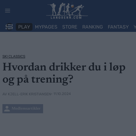
Skip
to
content
PLAY
MYPAGES
STORE
RANKING
FANTASY
SKI CLASSICS
Hvordan drikker du i løp
og på trening?
• 11.10.2024
AV KJELL-ERIK KRISTIANSEN
Medlemsartikler