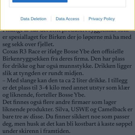
Data Deletion
Data Access
Privacy Policy
Ryggsekk for Birken
I mange år har det blitt produsert ryggsekker som
er spesiallaget for Birken der jo løperne må ha med
seg sekk over fjellet.
Coxas R3 Race er ifølge Bosse Ybe den offisielle
Birkenryggsekken fra deres firma. Den har plass
for drikke og har også munnstykke. Drikken ligger
slik at tyngden er rundt midjen.
– Med slange kan den ta ca 2 liter drikke. I tillegg
er det plass til 3-4 kilo med annet utstyr som klær
og liknende, forteller Bosse Ybe.
Det finnes også flere andre firmaer som lager
liknende produkter. Silva, USWE og Camelback er
bare tre av disse. Du finner sikkert noe som passer
deg, men husk at det kan bli kostbart å kaste søppel
under skirenn i framtiden.