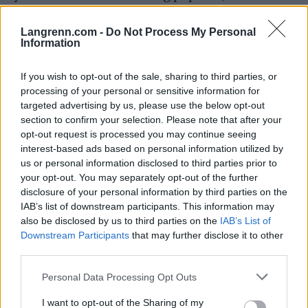
ybe på Coxa og viser fram to mindre flasker som
feste med borrelås til kroppen, fortrinnsvis på
Langrenn.com -
Do Not Process My Personal
Information
låret.
– Om du er uheldig og mister en av disse så regnes
det ikke som forsøpling men som tap av utstyr.
If you wish to opt-out of the sale, sharing to third parties, or
processing of your personal or sensitive information for
Dessuten behøver man som oftest bare to flasker
targeted advertising by us, please use the below opt-out
for å få med seg det antallet gel man behøver i
section to confirm your selection. Please note that after your
løpet.
opt-out request is processed you may continue seeing
I hver softflaske kan man fylle 3 gel som hver
interest-based ads based on personal information utilized by
normalt er på 30-35 milliliter.
us or personal information disclosed to third parties prior to
Flaskene finnes i forskjellige farger slik at løperne
your opt-out. You may separately opt-out of the further
ikke skal glemme hvilken man har drukket fra og
disclosure of your personal information by third parties on the
IAB’s list of downstream participants. This information may
hvilken som fortsatt er full.
also be disclosed by us to third parties on the
IAB’s List of
DET NYE pipemunnstykket gjør at du slipper å suge opp
Downstream Participants
that may further disclose it to other
væsken fra beltet mer enn en gang. Foto: KJELL-ERIK
third parties.
KRISTIANSEN/kekstock.com
Please note that this website/app uses one or more Google
Personal Data Processing Opt Outs
services and may gather and store information including but
not limited to your visit or usage behaviour. You may click to
I want to opt-out of the Sharing of my