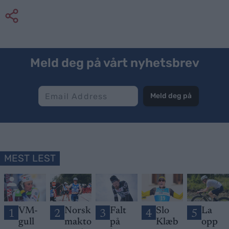
Meld deg på vårt nyhetsbrev
Meld deg på
MEST LEST
VM-
Norsk
Falt
Slo
La
1
2
3
4
5
gull
makto
på
Klæb
opp