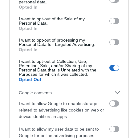
SLANGEBELTET har også lomme inni og et nett for
personal data.
grant or deny consent to Google and its third-party tags to
oppbevaring på utsiden. Foto: KJELL-ERIK
Opted In
use your data for below specified purposes in below Google
KRISTIANSEN/kekstock.com
consent section.
I want to opt-out of the Sale of my
Personal Data.
Opted In
Nytt, forbedret munnstykke
I want to opt-out of processing my
– Det nye pipemunnstykket har også noen
Personal Data for Targeted Advertising.
Opted In
fordelaktige nyheter. När du har sugd opp væsken
en gang så holder trykket seg. Derfor får du væske
I want to opt-out of Collection, Use,
umiddelbart neste gang du suger uten at du
Retention, Sale, and/or Sharing of my
Personal Data that Is Unrelated with the
behøver å suge væsken hele veien opp fra beltet,
Purposes for which it was collected.
Opted Out
forklarer Bosse Ybe.
– Om munnstykket vendes nedover så renner ikke
Google consents
drikken ut. Det kan muligens lekke litt om det
kommer i klem ved magen, men i stort sett så er
I want to allow Google to enable storage
det helt tett.
related to advertising like cookies on web or
device identifiers in apps.
Dette slangebeltet rommer altså totalt 1,2 liter.
Slangebeltet heter WR1 Race og har også en
I want to allow my user data to be sent to
lomme på innsiden og et nett på utsiden er man
Google for online advertising purposes.