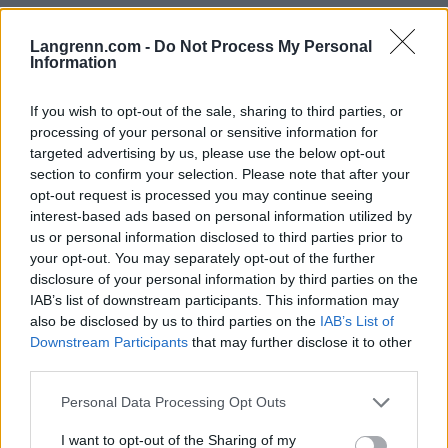
– Vårt mål med å bli en del av Ski Classics
Langrenn.com -
Do Not Process My Personal
Challengers, er å trekke til oss skiløpere fra hele
Information
verden. Vi ønsker å gi dem sjansen til å oppleve
den historiske atmosfæren og den flotte løypa i
If you wish to opt-out of the sale, sharing to third parties, or
processing of your personal or sensitive information for
Skinnarloppet. Vi ser frem til vår første vinter som
targeted advertising by us, please use the below opt-out
et Challengers-arrangement og er klare til å ta
section to confirm your selection. Please note that after your
imot alle i februar, sier rennledelsen.
opt-out request is processed you may continue seeing
interest-based ads based on personal information utilized by
us or personal information disclosed to third parties prior to
Påmeldingen til Skinnarloppet 2026 åpnet tirsdag
your opt-out. You may separately opt-out of the further
22. juli, 2025 klokka 10:00.
disclosure of your personal information by third parties on the
IAB’s list of downstream participants. This information may
PÅMELDING FINNER DU HER
also be disclosed by us to third parties on the
IAB’s List of
Downstream Participants
that may further disclose it to other
third parties.
Mer informasjon finner du på
løpet hjemmeside
.
Please note that this website/app uses one or more Google
Personal Data Processing Opt Outs
services and may gather and store information including but
not limited to your visit or usage behaviour. You may click to
I want to opt-out of the Sharing of my