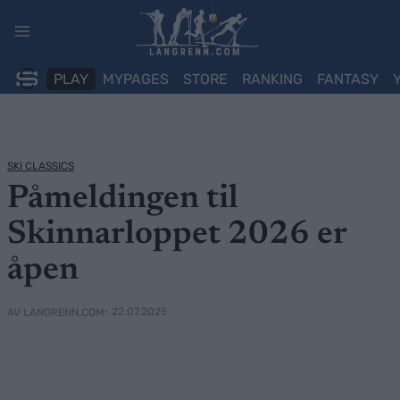
Skip
to
content
PLAY
MYPAGES
STORE
RANKING
FANTASY
SKI CLASSICS
Påmeldingen til
Skinnarloppet 2026 er
åpen
• 22.07.2025
AV LANGRENN.COM