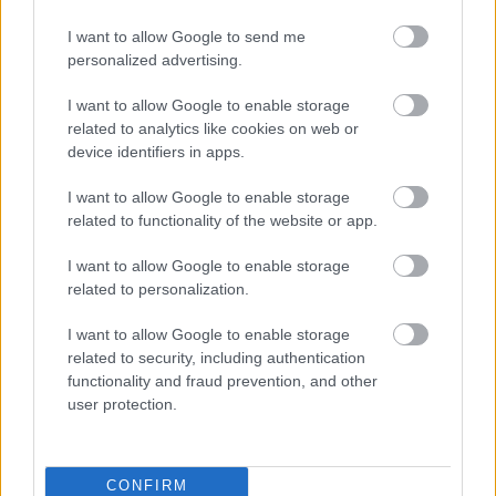
gull
makto
på
Klæb
opp
I want to allow Google to send me
og
ppvis
jogget
o –
og
personalized advertising.
Vasalo
ning i
ur –
signer
giftet
ppsei
Frank
brakk
er
seg –
I want to allow Google to enable storage
er: Nå
rike: –
ankele
med
nå har
related to analytics like cookies on web or
er det
Er i
n
North
hun
device identifiers in apps.
slutt...
en
ug
satt
helt
seg et
I want to allow Google to enable storage
egen
nytt
related to functionality of the website or app.
LANGRE
klasse
mål
NN
LONG
I want to allow Google to enable storage
ALLROU
RULLES
DISTANC
related to personalization.
ND
KI
E
|
|
|
SKI
28.0
SKI
26.0
SKI
08.0
SKI
05.0
SKI
27.0
I want to allow Google to enable storage
CLASSIC
7.20
CLASSIC
7.20
CLASSIC
7.20
CLASSIC
8.20
CLASSIC
7.20
related to security, including authentication
S
26
S
26
S
26
S
26
S
26
functionality and fraud prevention, and other
user protection.
FLERE ARTIKLER
CONFIRM