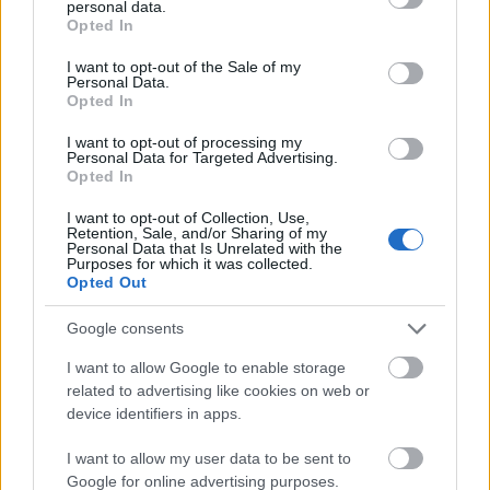
personal data.
grant or deny consent to Google and its third-party tags to
Opted In
use your data for below specified purposes in below Google
consent section.
I want to opt-out of the Sale of my
Personal Data.
Opted In
I want to opt-out of processing my
Personal Data for Targeted Advertising.
Meld deg på vårt nyhetsbrev
Opted In
I want to opt-out of Collection, Use,
Retention, Sale, and/or Sharing of my
Meld deg på
Personal Data that Is Unrelated with the
Purposes for which it was collected.
Opted Out
Google consents
MEST LEST
I want to allow Google to enable storage
related to advertising like cookies on web or
device identifiers in apps.
I want to allow my user data to be sent to
VM-
Norsk
Falt
Slo
La
Google for online advertising purposes.
1
2
3
4
5