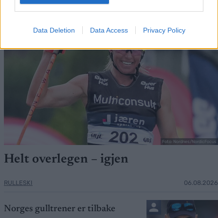
Data Deletion
Data Access
Privacy Policy
Foto: Nordnes/NordicFocus
Helt overlegen – igjen
RULLESKI
06.08.2026
Norges gulltrener er tilbake