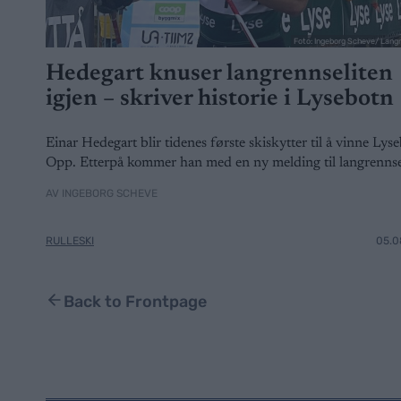
Foto: Ingeborg Scheve/ Lang
Hedegart knuser langrennseliten
igjen – skriver historie i Lysebotn
Einar Hedegart blir tidenes første skiskytter til å vinne Lys
Opp. Etterpå kommer han med en ny melding til langrennse
AV INGEBORG SCHEVE
RULLESKI
05.0
Back to Frontpage