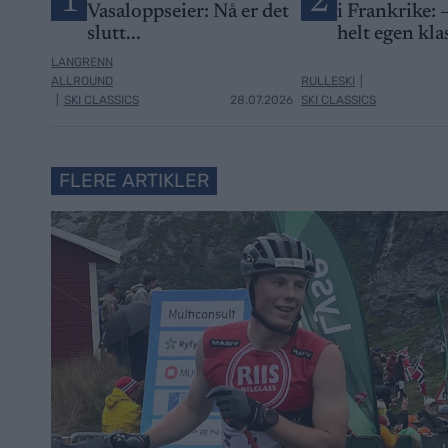
1
2
Vasaloppseier: Nå er det
i Frankrike: –
slutt...
helt egen kla
LANGRENN
ALLROUND
RULLESKI
|
|
SKI CLASSICS
28.07.2026
SKI CLASSICS
FLERE ARTIKLER