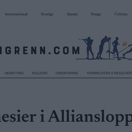
International
Sverige
Suomi
Norge
Čeština
SKISKYTING
RULLESKI
ORIENTERING
TERMINLISTER & RESULTAT
sier i Allianslop