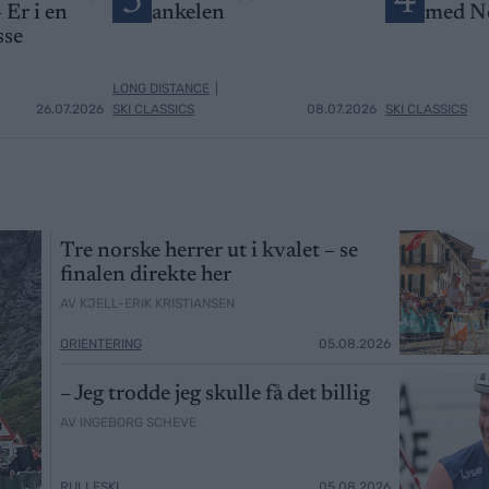
3
4
 Er i en
ankelen
med N
sse
LONG DISTANCE
|
26.07.2026
SKI CLASSICS
08.07.2026
SKI CLASSICS
Tre norske herrer ut i kvalet – se
finalen direkte her
AV KJELL-ERIK KRISTIANSEN
ORIENTERING
05.08.2026
– Jeg trodde jeg skulle få det billig
AV INGEBORG SCHEVE
RULLESKI
05.08.2026