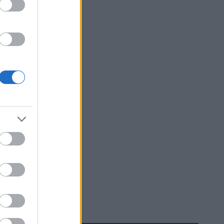
nne, sier
e. Jeg
e
a Thomas