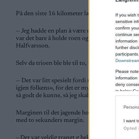
På den siste 16 kilometer lange runden ledet 
If you wish 
sensitive in
confirm you
— Jeg hadde en plan å være med når ting begynt
continue se
var det bare å holde roen og passe på og ikke væ
information 
Halfvarsson.
further disc
participants
Downstream 
Selv da trioen ble ble til to, var det Halfvarss
Please note
information 
— Det var litt spesielt fordi man sjelden må g
deny consent
igjen folkens», for det er mye lettere hvis man
in below Go
så godt de kunne, så jeg skal ikke legge noen s
Persona
Marginen til det jagende hovedfeltet minket s
med to sekunders margin.
I want t
Opted 
– Det var veldig trangt g hektisk. Jeg holdt de