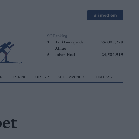
Bli medlem
SC Ranking
1
Anikken Gjerde
26,005,279
Alnæs
5
Johan Hoel
24,504,919
ER
TRENING
UTSTYR
SC COMMUNITY
OM OSS
pet