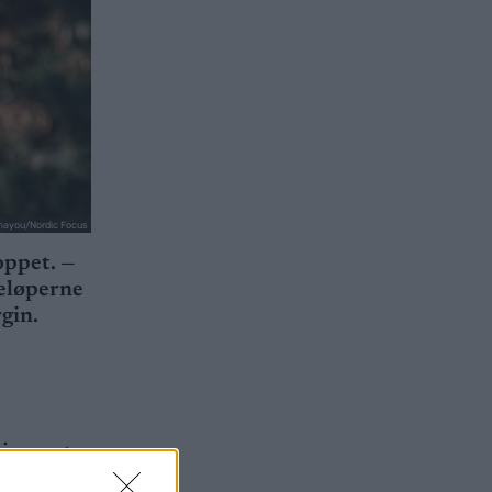
mayou/Nordic Focus
oppet. —
seløperne
rgin.
kirennet