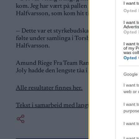
I want t
kom. Jeg har vært på pallen flere ganger her i T
Opted 
Halfvarsson, som kom hit til Trollhättan etter e
I want 
Advertis
— Dette var et styrkebudskap. Morsomt å presse
Opted 
følte under samlinga i Torsby at jeg hadde form
I want t
Halfvarsson.
of my P
was col
Opted 
Amund Riege Fra Team Ramudden tok en gledeli
Joly hadde den lengste tåa i kampen om den sis
Google 
I want t
Alle resultater finnes her.
web or d
I want t
Tekst i samarbeid med langt.se
purpose
I want 
I want t