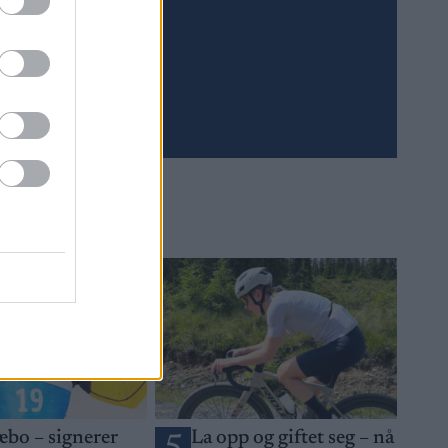
Meld deg på
æbo – signerer
La opp og giftet seg – nå