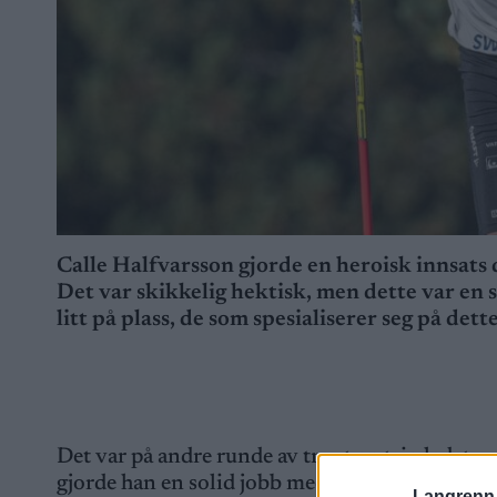
Calle Halfvarsson gjorde en heroisk innsats 
Det var skikkelig hektisk, men dette var en 
litt på plass, de som spesialiserer seg på de
Det var på andre runde av tre at en trio ledet 
gjorde han en solid jobb med å holde farten op
Langrenn