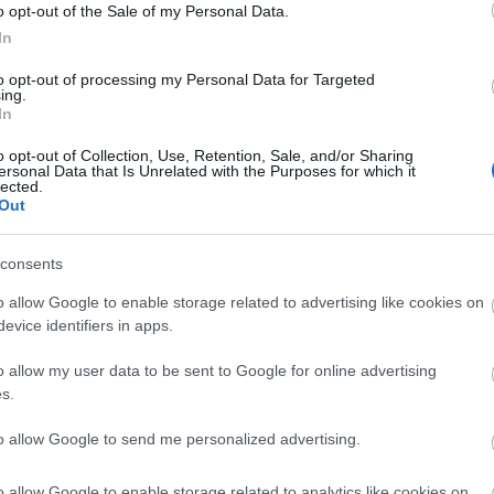
o opt-out of the Sale of my Personal Data.
rollhättan og liker å være her. Kjempegøy å endelig vi
In
n tøff landslagsleir i Torsby.
to opt-out of processing my Personal Data for Targeted
ing.
 langdistanseløperne som har spesialisert seg på dett
In
en og har klart å holde overskuddet vedlike, sier Call
o opt-out of Collection, Use, Retention, Sale, and/or Sharing
ersonal Data that Is Unrelated with the Purposes for which it
lected.
Out
g og sterk andreplass og det ble fransk på tredje d
te pallplassen.
consents
o allow Google to enable storage related to advertising like cookies on
evice identifiers in apps.
o allow my user data to be sent to Google for online advertising
s.
to allow Google to send me personalized advertising.
o allow Google to enable storage related to analytics like cookies on