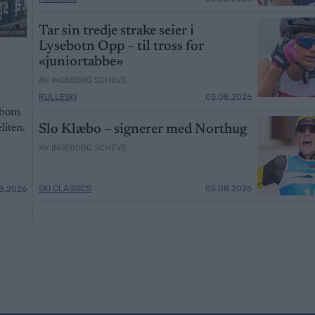
Tar sin tredje strake seier i
renn.com
Lysebotn Opp – til tross for
«juniortabbe»
AV INGEBORG SCHEVE
RULLESKI
05.08.2026
ebotn
Slo Klæbo – signerer med Northug
liten.
AV INGEBORG SCHEVE
SKI CLASSICS
05.08.2026
8.2026