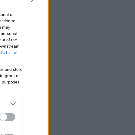
sonal or
ection to
ou may
te runde
 personal
out of the
 downstream
B’s List of
er and store
to grant or
pte «kom
ed purposes
g kjempet
a, dette
m når den