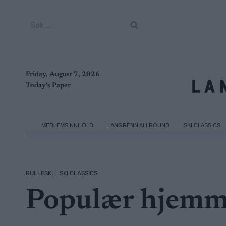
Skip
to
Søk
content
etter:
Friday, August 7, 2026
Today's Paper
MEDLEMSINNHOLD
LANGRENN ALLROUND
SKI CLASSICS
RULLESKI
|
SKI CLASSICS
Populær hjemme