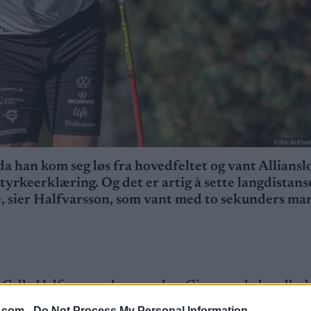
Foto: Autha
da han kom seg løs fra hovedfeltet og vant Alliansl
styrkeerklæring. Og det er artig å sette langdistan
tte, sier Halfvarsson, som vant med to sekunders ma
av Calle Halfvarsson kom seg løs. Gjennom hele rulles
pe.
.com -
Do Not Process My Personal Information