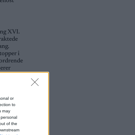
Venost
ong XVI.
traktede
ang.
topper i
fordrende
serer
sonal or
ection to
ou may
 personal
out of the
 downstream