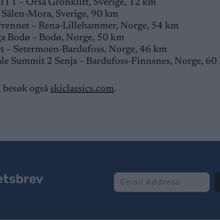
 ITT – Orsa Grönklitt, Sverige, 12 km
 Sälen-Mora, Sverige, 90 km
rrennet – Rena-Lillehammer, Norge, 54 km
ga Bodø – Bodø, Norge, 50 km
et – Setermoen-Bardufoss, Norge, 46 km
le Summit 2 Senja – Bardufoss-Finnsnes, Norge, 60
, besøk også
skiclassics.com
.
etsbrev