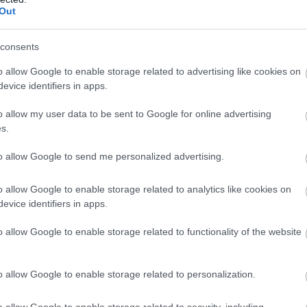
 er første gangen som Ski Classics gjennomfører to se
Out
 Men begge går i samme region (Sydtyrol).
akning er en 11 kilometer lang kamp mot klokka. Pro
consents
som i tradisjonelle skirenn.
o allow Google to enable storage related to advertising like cookies on
evice identifiers in apps.
ennet i La Venosta for et år siden. Foto: NORDIC FOCUS
o allow my user data to be sent to Google for online advertising
s.
to allow Google to send me personalized advertising.
o allow Google to enable storage related to analytics like cookies on
herre 09:30 CET
evice identifiers in apps.
 Herman Paus (28:27.6)
o allow Google to enable storage related to functionality of the website
o allow Google to enable storage related to personalization.
Melago finnes
HER
.
o allow Google to enable storage related to security, including