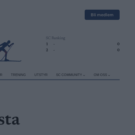
Bli medlem
SC Ranking
1
-
0
2
-
0
ER
TRENING
UTSTYR
SC COMMUNITY
OM OSS
sta