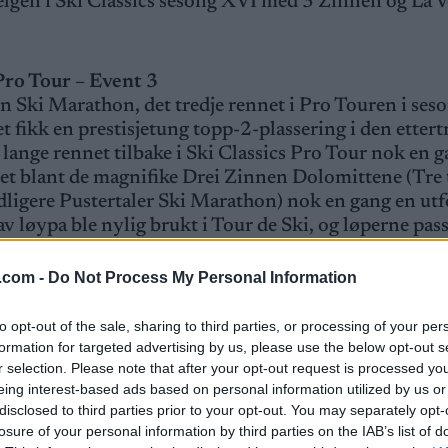
 helgen i Ski Classics sesong XVI med 3 Zinnen og La 
Pro Tour – Event 3
n Ski Marathon, det tredje rennet i Pro Touren i ses
t fikk en prestisjetung topp-2-plassering i den etter
ange rennet tilbake i Ski Classics Pro Tour nok en g
et blant de magnifike Drei Zinnen Dolomittene (Tre 
dligere Pustertaler Ski Marathon) nok en gang en ut
 løypa ble nylig brukt i Tour de Ski, og løperne pas
pen ofte avgjøres.
.com -
Do Not Process My Personal Information
to opt-out of the sale, sharing to third parties, or processing of your per
formation for targeted advertising by us, please use the below opt-out s
r selection. Please note that after your opt-out request is processed y
eing interest-based ads based on personal information utilized by us or
disclosed to third parties prior to your opt-out. You may separately opt-
losure of your personal information by third parties on the IAB’s list of