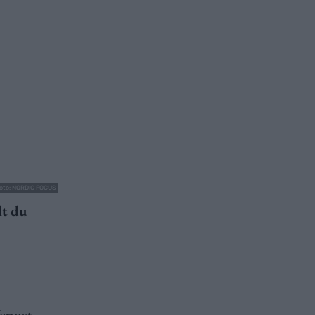
oto: NORDIC FOCUS
lt du