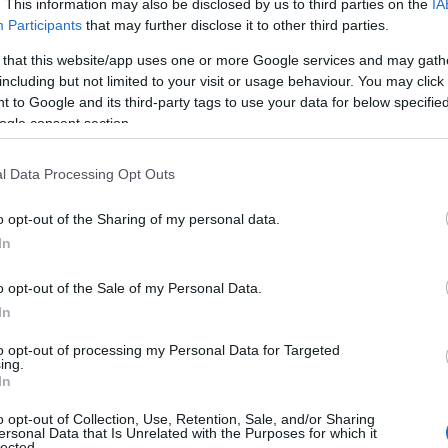
. This information may also be disclosed by us to third parties on the
IA
 CET
Participants
that may further disclose it to other third parties.
) och Andreas Nygaard (2:24:13.7)
 that this website/app uses one or more Google services and may gath
including but not limited to your visit or usage behaviour. You may click 
 to Google and its third-party tags to use your data for below specifi
athon finnes
HER
.
ogle consent section.
l Data Processing Opt Outs
o opt-out of the Sharing of my personal data.
In
ssics Pro Tour – Event 4
o opt-out of the Sale of my Personal Data.
ssics sesong XVI videre med det fjerde rennet dagen 
In
to opt-out of processing my Personal Data for Targeted
ing.
In
 andre Ski Classics-renn, det individuelle tempoløp
elig annerledes enn lørdagens 60 km lange utfordri
o opt-out of Collection, Use, Retention, Sale, and/or Sharing
l Venosta, noe som også blir en ekstra påkjenning.
ersonal Data that Is Unrelated with the Purposes for which it
lected.