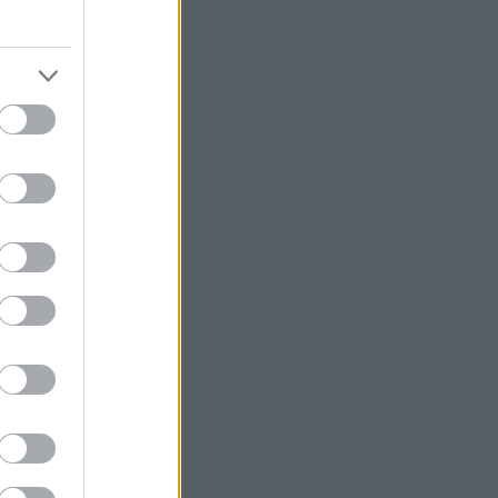
parate
 Tour-