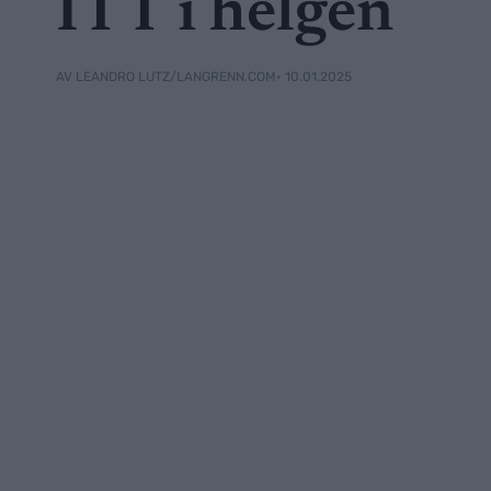
ITT i helgen
• 10.01.2025
AV LEANDRO LUTZ/LANGRENN.COM