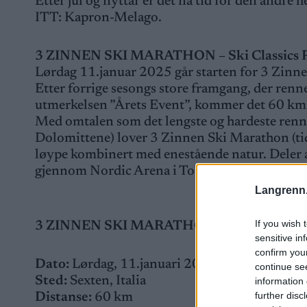
Etter jul og nyttår er det nå tid for den andre
ITT: Kapron-Melago.
3 ZINNEN SKI MARATHON
– Ski Classics 
Lørdag 11.januar 2025 går starten for 3 Zinne
Etter forrige sesongs store framgang, der renne
utmerkelsen ”Årets Event”, kommer det 60 km l
Med omtalen som det lengste og hardeste renn
Dolomittene) lover 3 Zinnen Ski Marathon (ti
løype kombinert med enestående natur. Deler av
gjennom Nordic Arena i Toblach der verdenscu
Langrenn
If you wish 
3 ZINNEN SKI MARATHON
sensitive in
confirm you
Dato:
Lørdag, 11.januari 2025
continue se
Sted:
Sexten, Italia
information 
further disc
Distanse:
60 km