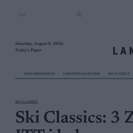
Skip
to
Søk
content
etter:
Saturday, August 8, 2026
Today's Paper
MEDLEMSINNHOLD
LANGRENN ALLROUND
SKI CLASSICS
SKI CLASSICS
Ski Classics: 3