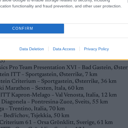
cation functionality and fraud prevention, and other user protection.
CONFIRM
14 renn under 10 helger i 6 land. Starten gikk i Bad 
 i Troms med Ski Classics Grand Finale Summit 2 Se
Data Deletion
Data Access
Privacy Policy
5)
sics Pro Team Presentation XVI – Bad Gastein, Øster
ein ITT – Sportgastein, Østerrike, 7 km
ein Criterium – Sportgastein, Østerrike, 36 km
ki Marathon – Sexten, Itala, 60 km
 ITT Kapron-Melago – Val Venosta, Italia, 12 km
 Diagonela – Pontresina-Zuoz, Sveits, 55 km
 – Trentino, Italia, 70 km
– Bedřichov, Tsjekkia, 50 km
Criterium 61 – Orsa Grönklitt, Sverige, 61 km