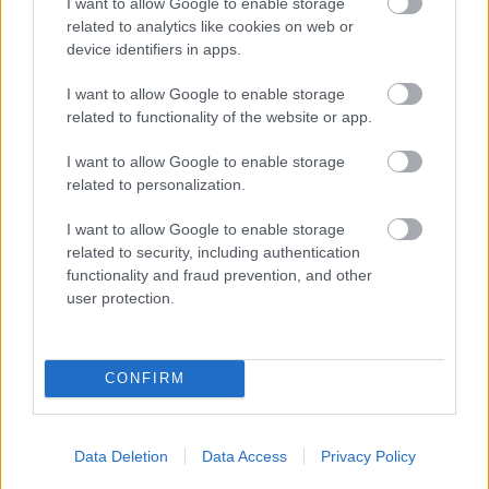
I want to allow Google to enable storage
egen
nytt
LANGRE
related to analytics like cookies on web or
klasse
mål
NN
LONG
device identifiers in apps.
ALLROU
RULLES
DISTANC
ND
KI
E
I want to allow Google to enable storage
|
|
|
related to functionality of the website or app.
SKI
28.0
SKI
26.0
SKI
08.0
SKI
05.0
SKI
27.0
CLASSIC
7.20
CLASSIC
7.20
CLASSIC
7.20
CLASSIC
8.20
CLASSIC
7.20
I want to allow Google to enable storage
S
26
S
26
S
26
S
26
S
26
related to personalization.
I want to allow Google to enable storage
related to security, including authentication
FLERE ARTIKLER
functionality and fraud prevention, and other
user protection.
CONFIRM
Data Deletion
Data Access
Privacy Policy