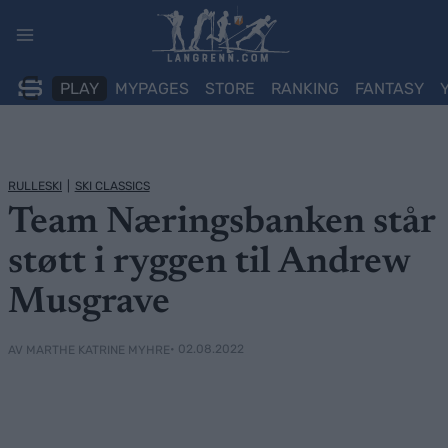
Skip
to
content
PLAY
MYPAGES
STORE
RANKING
FANTASY
RULLESKI
|
SKI CLASSICS
Team Næringsbanken står
støtt i ryggen til Andrew
Musgrave
• 02.08.2022
AV MARTHE KATRINE MYHRE