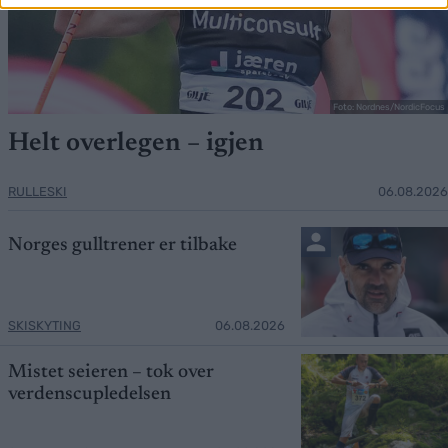
Foto: Nordnes/NordicFocus
Helt overlegen – igjen
RULLESKI
06.08.2026
Norges gulltrener er tilbake
SKISKYTING
06.08.2026
Mistet seieren – tok over
verdenscupledelsen