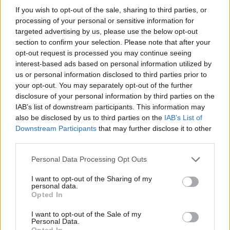
If you wish to opt-out of the sale, sharing to third parties, or
processing of your personal or sensitive information for
Andrew Musgrave gir alt en sjanse til å vise frem
targeted advertising by us, please use the below opt-out
sine stakeferdigheter når han stiller til start i
section to confirm your selection. Please note that after your
klassisk-konkurransen til Lysebotn under
opt-out request is processed you may continue seeing
interest-based ads based on personal information utilized by
Blinkfestivalen
. Det er imidlertid allerede klart at
us or personal information disclosed to third parties prior to
Musgrave kan heve seg i motbakke og med denne
your opt-out. You may separately opt-out of the further
stilarten. I fjor stakk han av med en overbevisende
disclosure of your personal information by third parties on the
seier og er med det regjerende mester.
IAB’s list of downstream participants. This information may
also be disclosed by us to third parties on the
IAB’s List of
Downstream Participants
that may further disclose it to other
Alle startlister og resultatlister fra Blinkfestivalen
third parties.
finner dere her
Please note that this website/app uses one or more Google
Personal Data Processing Opt Outs
services and may gather and store information including but
not limited to your visit or usage behaviour. You may click to
I want to opt-out of the Sharing of my
personal data.
grant or deny consent to Google and its third-party tags to
Opted In
use your data for below specified purposes in below Google
Meld deg på vårt nyhetsbrev
consent section.
I want to opt-out of the Sale of my
Personal Data.
Opted In