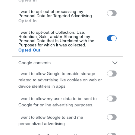
Meld deg på
I want to opt-out of processing my
Personal Data for Targeted Advertising.
Opted In
I want to opt-out of Collection, Use,
Retention, Sale, and/or Sharing of my
Personal Data that Is Unrelated with the
Purposes for which it was collected.
MEST LEST
Opted Out
Google consents
I want to allow Google to enable storage
VM-
Norsk
Falt
Slo
La
1
2
3
4
5
related to advertising like cookies on web or
gull
makto
på
Klæb
opp
device identifiers in apps.
og
ppvis
jogget
o –
og
Vasalo
ning i
ur –
signer
giftet
I want to allow my user data to be sent to
ppsei
Frank
brakk
er
seg –
Google for online advertising purposes.
er: Nå
rike: –
ankele
med
nå har
er det
Er i
n
North
hun
I want to allow Google to send me
slutt...
en
ug
satt
personalized advertising.
helt
seg et