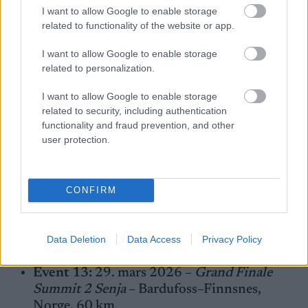
– Bedřichov, Tsjekkia, 1,5 km
I want to allow Google to enable storage
Event 6:
1. februar 2026 –
Jizerská50
–
related to functionality of the website or app.
Bedřichov, Tsjekkia, 50 km
I want to allow Google to enable storage
Event 7:
1. mars 2026 –
Vasaloppet
– Sälen–
related to personalization.
Mora, Sverige, 90 km
Event 8:
7. mars 2026 –
Orsa Grönklitt 50k
I want to allow Google to enable storage
ITT Kvinner
– Grönklitt, Sverige, 50 km
related to security, including authentication
Event 9:
8. mars 2026 –
Orsa Grönklitt 50k
functionality and fraud prevention, and other
user protection.
ITT Menn
– Grönklitt, Sverige, 50 km
Event 10:
14. mars 2026 –
Birkebeinerrennet
– Rena–Lillehammer,
Norge, 54 km
CONFIRM
Event 11:
21. mars 2026 –
Marcialonga
Bodø
– Bodø, Norge, 50 km
Event 12:
28. mars 2026 –
Reistadløpet
–
Data Deletion
Data Access
Privacy Policy
Setermoen–Bardufoss, Norge, 35 km
Event 13:
29. mars 2026 –
Grand Finale
Summit 2 Senja
– Bardufoss–Finnsnes,
Norge, 60 km