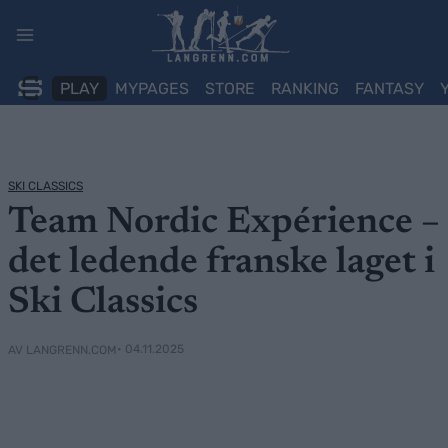
Skip
to
content
PLAY
MYPAGES
STORE
RANKING
FANTASY
SKI CLASSICS
Team Nordic Expérience –
det ledende franske laget i
Ski Classics
• 04.11.2025
AV LANGRENN.COM