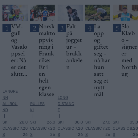
VM-
Norsk
Falt
La
Slo
1
2
3
4
5
gull
makto
på
opp
Klæb
og
ppvis
jogget
og
o –
Vasalo
ning i
ur –
giftet
signer
ppsei
Frank
brakk
seg –
er
er: Nå
rike: –
ankele
nå har
med
er det
Er i
n
hun
North
slutt...
en
satt
ug
helt
seg et
egen
nytt
LANGRE
klasse
mål
NN
LONG
ALLROU
RULLES
DISTANC
ND
KI
E
|
|
|
SKI
28.0
SKI
26.0
SKI
08.0
SKI
27.0
SKI
05.0
CLASSIC
7.20
CLASSIC
7.20
CLASSIC
7.20
CLASSIC
7.20
CLASSIC
8.20
S
26
S
26
S
26
S
26
S
26