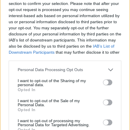
section to confirm your selection. Please note that after your
Antoin
24.10.
opt-out request is processed you may continue seeing
e
FRA
M
#185
interest-based ads based on personal information utilized by
2002*
Millet
us or personal information disclosed to third parties prior to
your opt-out. You may separately opt-out of the further
Boris
21.01.
disclosure of your personal information by third parties on the
Bergle
FRA
M
2003*
#273
IAB’s list of downstream participants. This information may
also be disclosed by us to third parties on the
IAB’s List of
z
*
Downstream Participants
that may further disclose it to other
third parties.
Elio
27.02.
Jarrian
FRA
M
2004*
#743
Please note that this website/app uses one or more Google
Personal Data Processing Opt Outs
d
*
services and may gather and store information including but
not limited to your visit or usage behaviour. You may click to
I want to opt-out of the Sharing of my
personal data.
grant or deny consent to Google and its third-party tags to
Suzett
Opted In
20.04.
use your data for below specified purposes in below Google
e
FRA
K
2004*
#891
consent section.
I want to opt-out of the Sale of my
Christi
*
Personal Data.
n
Opted In
I want to opt-out of processing my
Alice
17.05.
Personal Data for Targeted Advertising.
Bourdi
FRA
K
2005*
–
Opted In