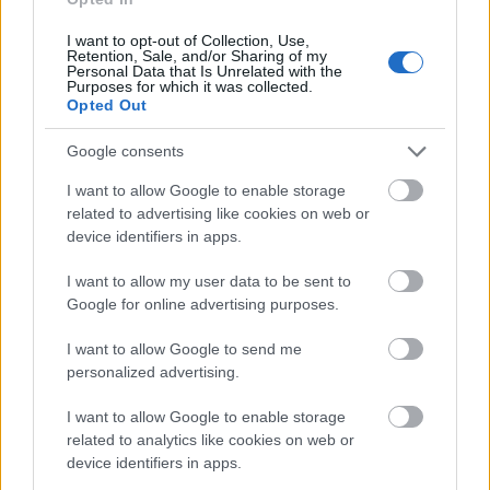
n
*
I want to opt-out of Collection, Use,
Retention, Sale, and/or Sharing of my
Personal Data that Is Unrelated with the
Purposes for which it was collected.
*Youth
Opted Out
**Cubs
Google consents
Ski Classics Pro Tour Sesong XVII (2025/2026)
I want to allow Google to enable storage
related to advertising like cookies on web or
device identifiers in apps.
Event 1:
13. desember 2025 –
Bad Gastein
Pro Team Tempo
– Sportgastein, Østerrike, 7
I want to allow my user data to be sent to
km
Google for online advertising purposes.
Event 2:
14. desember 2025 –
Bad Gastein
Criterium
– Sportgastein, Østerrike, 36 km
I want to allow Google to send me
Event 3:
17. januar 2026 –
Engadin La
personalized advertising.
Diagonela
– Pontresina–Zuoz, Sveits, 55 km
I want to allow Google to enable storage
Event 4:
25. januar 2026 –
Marcialonga
–
related to analytics like cookies on web or
Moena–Cavalese, Italia, 70 km
device identifiers in apps.
Event 5:
30. januar 2026 –
Bedřichov Sprint