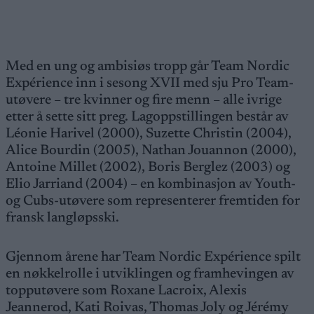
Med en ung og ambisiøs tropp går Team Nordic
Expérience inn i sesong XVII med sju Pro Team-
utøvere – tre kvinner og fire menn – alle ivrige
etter å sette sitt preg. Lagoppstillingen består av
Léonie Harivel (2000), Suzette Christin (2004),
Alice Bourdin (2005), Nathan Jouannon (2000),
Antoine Millet (2002), Boris Berglez (2003) og
Elio Jarriand (2004) – en kombinasjon av Youth-
og Cubs-utøvere som representerer fremtiden for
fransk langløpsski.
Gjennom årene har Team Nordic Expérience spilt
en nøkkelrolle i utviklingen og framhevingen av
topputøvere som Roxane Lacroix, Alexis
Jeannerod, Kati Roivas, Thomas Joly og Jérémy