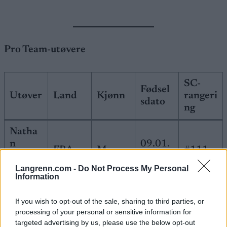
Pro Team-utøvere
SC-
Fødsel
Utøver
Land
Kjønn
rangeri
sdato
ng
Natha
n
09.01.
FRA
M
#111
Jouann
2000*
on
Langrenn.com -
Do Not Process My Personal
Information
Léonie
17.03.
If you wish to opt-out of the sale, sharing to third parties, or
Harive
FRA
K
#146
2000*
processing of your personal or sensitive information for
l
targeted advertising by us, please use the below opt-out