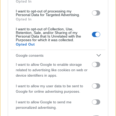
Opted In
vunnet langløpet på Hitra tre ganger på rad, og må
tåle favorittstempelet. Men han får et heftig felt å
I want to opt-out of processing my
hanskes med.
Personal Data for Targeted Advertising.
Opted In
I want to opt-out of Collection, Use,
Novaks teamkollega
Andrew Musgrave var i en
Retention, Sale, and/or Sharing of my
klasse for seg selv på Blink Classics for to uker
Personal Data that Is Unrelated with the
Purposes for which it was collected.
siden
. Han vant med nesten halvminuttet.
Opted Out
Google consents
Da Musgrave rykket på andre runde, var det etter
hver bare Sivert Wiig som klarte å henge med. Han
I want to allow Google to enable storage
gikk i front sammen med Musgrave helt ut på siste
related to advertising like cookies on web or
runde av løpet, men måtte til slutt slippe briten
device identifiers in apps.
etter å ha tatt litt for mange føringer i den sterke
I want to allow my user data to be sent to
vinden i Ålgård.
Google for online advertising purposes.
Favoritter
I want to allow Google to send me
personalized advertising.
1. Max Novak, Team Aker Dæhlie
2. Andrew Musgrave, Team Aker Dæhlie