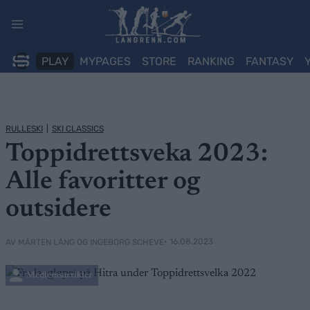
Skip
to
content
PLAY
MYPAGES
STORE
RANKING
FANTASY
RULLESKI
|
SKI CLASSICS
Toppidrettsveka 2023:
Alle favoritter og
outsidere
• 16.08.2023
AV MÅRTEN LÅNG OG INGEBORG SCHEVE
Medlemsartikler