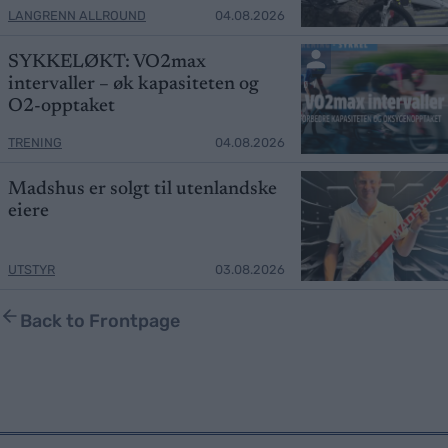
LANGRENN ALLROUND
04.08.2026
SYKKELØKT: VO2max
intervaller – øk kapasiteten og
O2-opptaket
TRENING
04.08.2026
Madshus er solgt til utenlandske
eiere
UTSTYR
03.08.2026
Back to Frontpage