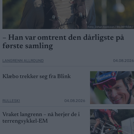
Foto: Johan Axelsson / BILDBYRÅN /
– Han var omtrent den dårligste på
første samling
LANGRENN ALLROUND
04.08.2026
Klæbo trekker seg fra Blink
RULLESKI
04.08.2026
Vraket langrenn – nå herjer de i
terrengsykkel-EM