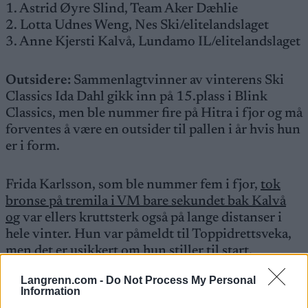
1. Astrid Øyre Slind, Team Aker Dæhlie
2. Lotta Udnes Weng, Nes Ski/elitelandslaget
3. Anne Kjersti Kalvå, Lundamo IL/elitelandslaget
Outsidere:
Sammenlagtvinner av vinterens Ski
Classics Ida Dahl gikk inn på 15.plass i Blink
Classics, men ble nummer fire på Hitra i fjor og må
forventes å være en outsider til pallen i år hvis hun
er i form.
Frida Karlsson, som ble nummer fem i fjor,
tok
bronse på tremila i VM bare sekundet bak Kalvå
o
g var ellers kruttsterk også på lange distanser i
hele vinter. Hun var påmeldt til Toppidrettsveka,
men det er usikkert om hun stiller til start.
Langrenn.com -
Do Not Process My Personal
Etter Margrethe Berganes elleville
sjetteplass på
Information
femmila i Holmenkollen
i vinter, er også 22