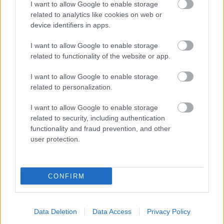
I want to allow Google to enable storage
3. Sivert Wiig, Gjesdal IL/Team Elon Vest
related to analytics like cookies on web or
device identifiers in apps.
Outsidere:
I fjor var det Gjøran Tefre og Mikael
I want to allow Google to enable storage
Gunnulfsen som tok de to siste pallplassene bak
related to functionality of the website or app.
Novak. Med årets startfelt, rykker de to imidlertid
ned til outsidere denne gangen.
I want to allow Google to enable storage
related to personalization.
Og etter maktoppvisningen til Petter Northug på
I want to allow Google to enable storage
Blink Classics, der han ble nummer tre bare en
related to security, including authentication
taktisk tabbe og tre tideler fra andreplassen, er
functionality and fraud prevention, and other
comeback kanonen en soleklar utfordrer til pallen
user protection.
på Hitra.
CONFIRM
Wild Card:
Ole Jørgen Bruvoll, langløpsrookien
som
spurtslo Novak og knuste Ski Classics-
eliten
da han vant det prestisjetunge Vaajmarathon
Data Deletion
Data Access
Privacy Policy
sist lørdag.