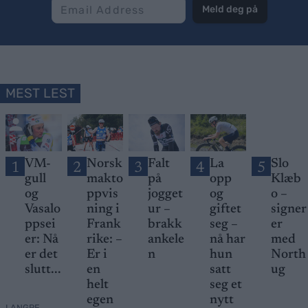
Meld deg på
MEST LEST
VM-
Norsk
Falt
La
Slo
1
2
3
4
5
gull
makto
på
opp
Klæb
og
ppvis
jogget
og
o –
Vasalo
ning i
ur –
giftet
signer
ppsei
Frank
brakk
seg –
er
er: Nå
rike: –
ankele
nå har
med
er det
Er i
n
hun
North
slutt...
en
satt
ug
helt
seg et
egen
nytt
LANGRE