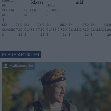
klasse
mål
NN
LONG
ALLROU
RULLES
DISTANC
ND
KI
E
|
|
|
SKI
28.0
SKI
26.0
SKI
08.0
SKI
27.0
SKI
05.0
CLASSIC
7.20
CLASSIC
7.20
CLASSIC
7.20
CLASSIC
7.20
CLASSIC
8.20
S
26
S
26
S
26
S
26
S
26
FLERE ARTIKLER
Medlemsartikler