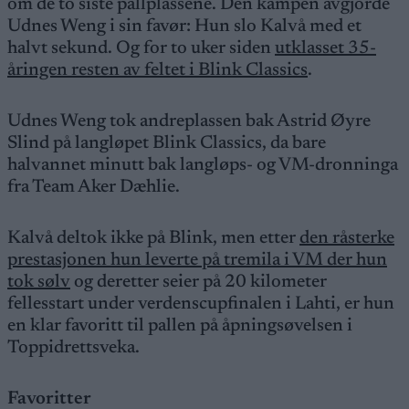
om de to siste pallplassene. Den kampen avgjorde
Udnes Weng i sin favør: Hun slo Kalvå med et
halvt sekund. Og for to uker siden
utklasset 35-
åringen resten av feltet i Blink Classics
.
Udnes Weng tok andreplassen bak Astrid Øyre
Slind på langløpet Blink Classics, da bare
halvannet minutt bak langløps- og VM-dronninga
fra Team Aker Dæhlie.
Kalvå deltok ikke på Blink, men etter
den råsterke
prestasjonen hun leverte på tremila i VM der hun
tok sølv
og deretter seier på 20 kilometer
fellesstart under verdenscupfinalen i Lahti, er hun
en klar favoritt til pallen på åpningsøvelsen i
Toppidrettsveka.
Favoritter