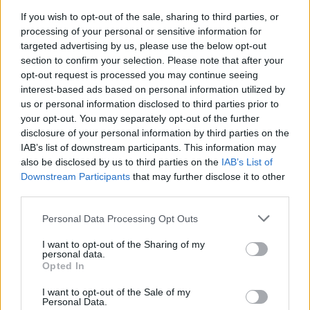
åringen fra Konnerud IL en outsider til pallen.
If you wish to opt-out of the sale, sharing to third parties, or
processing of your personal or sensitive information for
targeted advertising by us, please use the below opt-out
Wild Cards:
Juniorkometen Milla
section to confirm your selection. Please note that after your
Grosberghaugen Andreassen og førsteårssenior
opt-out request is processed you may continue seeing
Tove Ericsson fra Sverige som nå satser
interest-based ads based on personal information utilized by
hovedsakelig langløp med Team Engcon etter at
us or personal information disclosed to third parties prior to
hun gikk ut av det svenske juniorlandslaget i våres.
your opt-out. You may separately opt-out of the further
disclosure of your personal information by third parties on the
IAB’s list of downstream participants. This information may
Les også:
Dette er verdens råeste 17-åring
also be disclosed by us to third parties on the
IAB’s List of
Downstream Participants
that may further disclose it to other
third parties.
Saken fortsetter under
Please note that this website/app uses one or more Google
Personal Data Processing Opt Outs
services and may gather and store information including but
Astrid Øyre Slind under Blink Classics 2023. Foto:
not limited to your visit or usage behaviour. You may click to
I want to opt-out of the Sharing of my
BLINK/Nanco Hoogstad
personal data.
grant or deny consent to Google and its third-party tags to
Opted In
use your data for below specified purposes in below Google
Favoritter: Herrer
consent section.
I want to opt-out of the Sale of my
Svenske Max Novak fra Team Aker Dæhlie har
Personal Data.