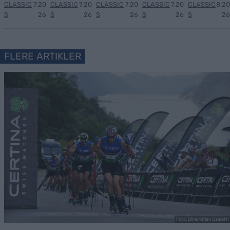
CLASSIC
7.20
CLASSIC
7.20
CLASSIC
7.20
CLASSIC
7.20
CLASSIC
8.20
S
26
S
26
S
26
S
26
S
26
FLERE ARTIKLER
Foto: Blink/Ørjan Dalseth