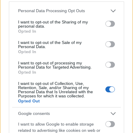
av året der en kan og skal legge nye planer. Hva
Please note that this website/app uses one or more Google
Personal Data Processing Opt Outs
skal vi endre i forhold til trening og
services and may gather and store information including but
serviceapparat. Detta er det stor lærdom og
not limited to your visit or usage behaviour. You may click to
I want to opt-out of the Sharing of my
erfaringsutveksling å dra ut fra.
personal data.
grant or deny consent to Google and its third-party tags to
Opted In
use your data for below specified purposes in below Google
consent section.
– For min del er dette noe jeg virkelig ønsker, og
I want to opt-out of the Sale of my
Personal Data.
har allerede satt blikket mot neste sesong.
Opted In
Samtidig har jeg gode tanker om hvilke endringer
I want to opt-out of processing my
som må gjøres, forteller Tord Asle.
Personal Data for Targeted Advertising.
Opted In
– Akkurat nå er jeg og resten av teamet inne i en
I want to opt-out of Collection, Use,
rolig periode. Det er viktig å ta litt fri både for
Retention, Sale, and/or Sharing of my
Personal Data that Is Unrelated with the
hodet og kropp med litt annet fokus enn denne
Purposes for which it was collected.
Opted Out
treningsøkta og neste dag.
Google consents
– Det som er sikkert er at det blir noe endring i hva
I want to allow Google to enable storage
jeg skal trene. Helt eksakt hvilke endringer som
related to advertising like cookies on web or
blir gjort er ikke 100% spikret. Jeg tar og henter