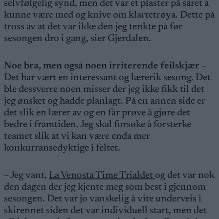
selvfølgelig synd, men det var et plaster på såret å
kunne være med og knive om klartetrøya. Dette på
tross av at det var ikke den jeg tenkte på før
sesongen dro i gang, sier Gjerdalen.
Noe bra, men også noen irriterende feilskjær
–
Det har vært en interessant og lærerik sesong. Det
ble dessverre noen misser der jeg ikke fikk til det
jeg ønsket og hadde planlagt. På en annen side er
det slik en lærer av og en får prøve å gjøre det
bedre i framtiden. Jeg skal forsøke å forsterke
teamet slik at vi kan være enda mer
konkurransedyktige i feltet.
– Jeg vant,
La Venosta Time Trialdet
og det var nok
den dagen der jeg kjente meg som best i gjennom
sesongen. Det var jo vanskelig å vite underveis i
skirennet siden det var individuell start, men det