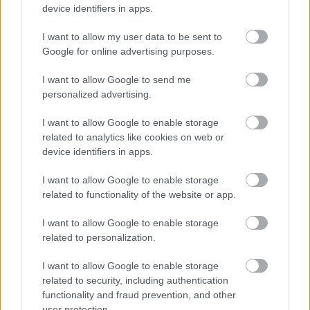
device identifiers in apps.
litt inspirasjon og måter å gjøre ting på fra ulike
hold. Dette blander jeg med egne tanker og det jeg
I want to allow my user data to be sent to
stoler på.
Google for online advertising purposes.
I want to allow Google to send me
Lege, Tord Asle Gjerdalen er ikke redd for å hente
personalized advertising.
inspirasjon fra de som virkelig gjør noe
ekstraordinært.
I want to allow Google to enable storage
related to analytics like cookies on web or
device identifiers in apps.
Det ekstreme trigger og viser hva som er mulig
–
Det er skikkelig stilig med
Nils van der Poel
som
I want to allow Google to enable storage
går ut med sitt opplegg. Det er spennende med en
related to functionality of the website or app.
person som gjør ting ekstremt og på sin helt egen
I want to allow Google to enable storage
måte. Det er interessant å se hans opplegg og
related to personalization.
hvordan han tenker i forhold til belastning og
utvikling. Det er imponerende. Brødrene
I want to allow Google to enable storage
Ingebrigtsen er jo noen som har skapt enorme
related to security, including authentication
resultater. Det er klart at en blir nysgjerrig på deres
functionality and fraud prevention, and other
opplegg også, innrømmer Gjerdalen.
user protection.