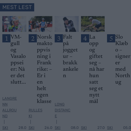
MEST LEST
VM-
Norsk
Falt
La
Slo
1
2
3
4
5
gull
makto
på
opp
Klæb
og
ppvis
jogget
og
o –
Vasalo
ning i
ur –
giftet
signer
ppsei
Frank
brakk
seg –
er
er: Nå
rike: –
ankele
nå har
med
er det
Er i
n
hun
North
slutt...
en
satt
ug
helt
seg et
egen
nytt
LANGRE
klasse
mål
NN
LONG
ALLROU
RULLES
DISTANC
ND
KI
E
|
|
|
SKI
28.0
SKI
26.0
SKI
08.0
SKI
27.0
SKI
05.0