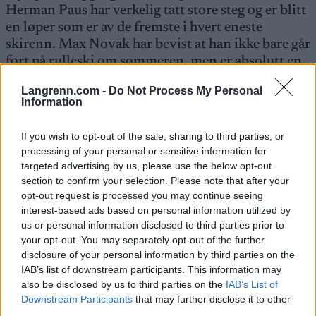
Herman Paus har verkelig tatt store steg og er blitt
en løper som er av de fremste i hvert eneste
skirenn. Max Novak har bevist at han ikke bare går
fort på rulleski om sommeren, men er absolutt en
sterk løper med vanlige langrennski på beina. Det
Langrenn.com -
Do Not Process My Personal
har imponert meg stort. En annen er Johannes
Information
Eklöf med den avslutningen han gjorde opp mot
toppen under
Prato Piazza Mountain Challenge
.
If you wish to opt-out of the sale, sharing to third parties, or
Det var uhyre sterkt og der viste han takter i Visma
processing of your personal or sensitive information for
Ski Classics som han ikke har vist fram tidligere.
targeted advertising by us, please use the below opt-out
section to confirm your selection. Please note that after your
opt-out request is processed you may continue seeing
I tillegg til disse tre løperne mener Gjerdalen at
interest-based ads based on personal information utilized by
Kasper Stadaas fra Team Ragde Charge har vist
us or personal information disclosed to third parties prior to
solide takter, men at det ikke var veldig
your opt-out. You may separately opt-out of the further
overraskende for legen.
disclosure of your personal information by third parties on the
IAB’s list of downstream participants. This information may
also be disclosed by us to third parties on the
IAB’s List of
– Vi er allerede i gang med å tenke på neste sesong
Downstream Participants
that may further disclose it to other
og det er skikkelig moro. Jeg liker denne perioden
third parties.