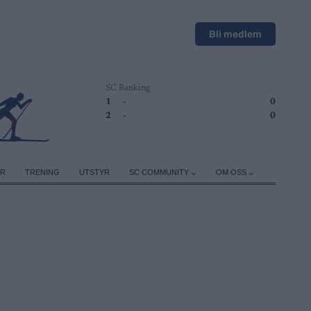
Bli medlem
SC Ranking
1
-
0
2
-
0
ER
TRENING
UTSTYR
SC COMMUNITY
OM OSS