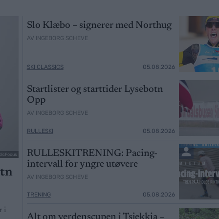
Slo Klæbo – signerer med Northug
AV INGEBORG SCHEVE
SKI CLASSICS
05.08.2026
Startlister og starttider Lysebotn
Opp
AV INGEBORG SCHEVE
RULLESKI
05.08.2026
RULLESKITRENING: Pacing-
dicFocus
intervall for yngre utøvere
otn
AV INGEBORG SCHEVE
TRENING
05.08.2026
 i
Alt om verdenscupen i Tsjekkia –