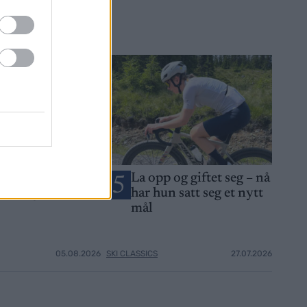
æbo – signerer
La opp og giftet seg – nå
5
orthug
har hun satt seg et nytt
mål
05.08.2026
SKI CLASSICS
27.07.2026