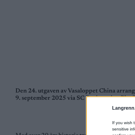
Den 24. utgaven av Vasaloppet China arrange
9. september 2025 via SC Registration Plat
Langrenn
If you wish 
sensitive in