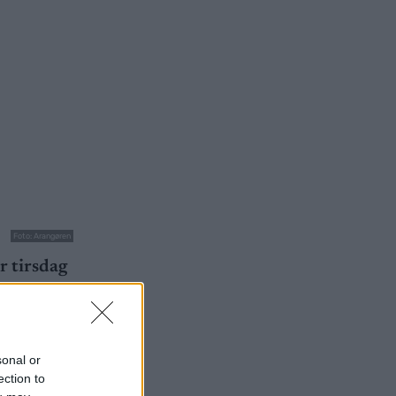
Foto: Arangøren
r tirsdag
sonal or
ection to