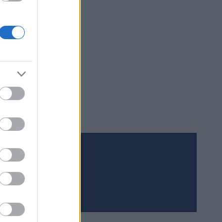
com
Meld deg på