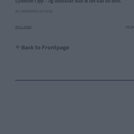
Lysebotn Opp – og utelukker ikke at det kan bli flere.
AV INGEBORG SCHEVE
RULLESKI
05.0
Back to Frontpage