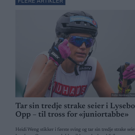
FLERE ARTIKLER
Foto: Nordnes/Nor
Tar sin tredje strake seier i Lyseb
Opp – til tross for «juniortabbe»
Heidi Weng stikker i første sving og tar sin tredje strake seier