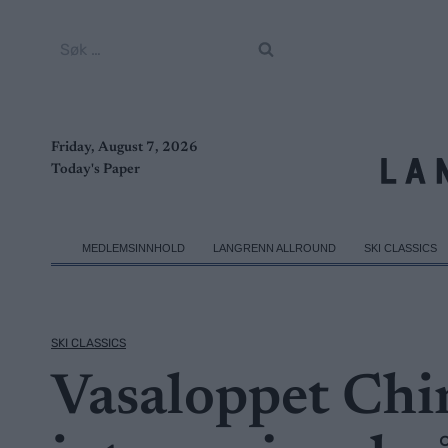
Skip
to
Søk
content
etter:
Friday, August 7, 2026
Today's Paper
MEDLEMSINNHOLD
LANGRENN ALLROUND
SKI CLASSICS
SKI CLASSICS
Vasaloppet Chin