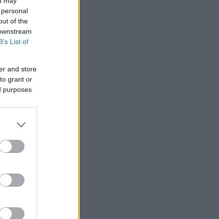
ra Kina,
ou may
 personal
 og er en
out of the
 downstream
B’s List of
 og 0,3
er and store
to grant or
ed purposes
provinsen.
et.
 å få med
er.
ig er
utvikles