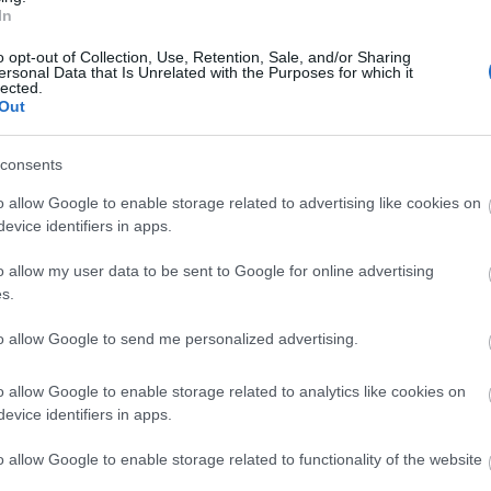
In
form, ta kontakt med
theresa.fugger@wsportsmedia.
o opt-out of Collection, Use, Retention, Sale, and/or Sharing
ersonal Data that Is Unrelated with the Purposes for which it
lected.
Out
consents
 du
HER.
o allow Google to enable storage related to advertising like cookies on
evice identifiers in apps.
o allow my user data to be sent to Google for online advertising
s.
to allow Google to send me personalized advertising.
etsbrev
o allow Google to enable storage related to analytics like cookies on
evice identifiers in apps.
o allow Google to enable storage related to functionality of the website