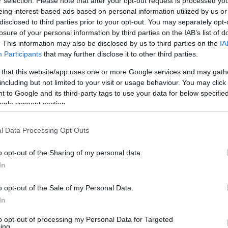
ina rundt 800 deltakere hvert år. De fleste kommer f
r selection. Please note that after your opt-out request is processed y
eing interest-based ads based on personal information utilized by us or
 Rennet er et av landets mest populære langløp på ski
disclosed to third parties prior to your opt-out. You may separately opt-
losure of your personal information by third parties on the IAB’s list of
. This information may also be disclosed by us to third parties on the
IA
illegg finnes kortere distanser på 25 km, 6 km, 1,5 km
Participants
that may further disclose it to other third parties.
naen, som ligger midt i en imponerende park med
 that this website/app uses one or more Google services and may gath
including but not limited to your visit or usage behaviour. You may click 
 to Google and its third-party tags to use your data for below specifi
ogle consent section.
onale Skogpark, like utenfor byen Changchun i Jilin-
nø- og isfestival, som åpner bare noen dager før renn
l Data Processing Opt Outs
ia den offisielle SC Registration Platform. Målet er
o opt-out of the Sharing of my personal data.
ne nye og innovative løsningen.
In
CRM-system for salg av startnummer og tilleggstjenest
o opt-out of the Sale of my Personal Data.
skap med stadig flere internasjonale deltakere. Foreløp
In
 Ski Classics Pro Tour og Challengers-renn, men den 
to opt-out of processing my Personal Data for Targeted
over hele verden.
ing.