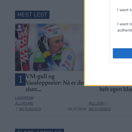
I want t
MEST LEST
I want t
authenti
VM-gull og
Norsk makto
1
2
Vasaloppseier: Nå er det
i Frankrike: –
slutt...
helt egen kla
LANGRENN
ALLROUND
RULLESKI
|
|
SKI CLASSICS
28.07.2026
SKI CLASSICS