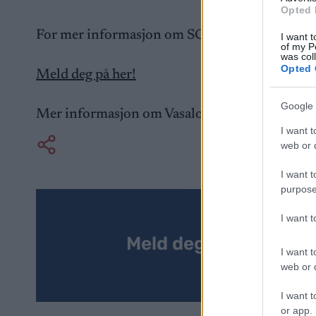
Opted 
For mer informasjon om SC Registration Plat
I want t
of my P
was col
Opted 
Meld deg på her!
Google 
Mer informasjon om Vasaloppet China finner
I want t
web or d
I want t
purpose
I want 
Meld deg på vårt nyh
I want t
web or d
I want t
or app.