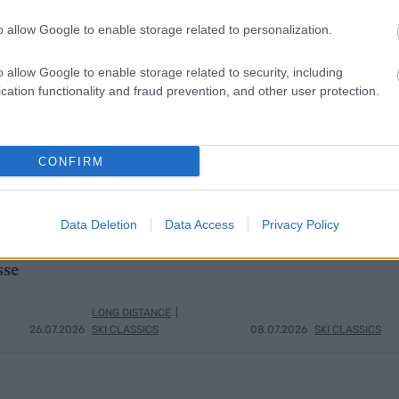
o allow Google to enable storage related to personalization.
o allow Google to enable storage related to security, including
cation functionality and fraud prevention, and other user protection.
CONFIRM
Data Deletion
Data Access
Privacy Policy
ppvisning
Falt på joggetur – brakk
Slo Kl
3
4
 Er i en
ankelen
med N
sse
LONG DISTANCE
|
26.07.2026
SKI CLASSICS
08.07.2026
SKI CLASSICS