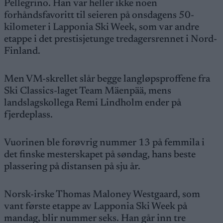
Pellegrino. Han var heller ikke noen
forhåndsfavoritt til seieren på onsdagens 50-
kilometer i Lapponia Ski Week, som var andre
etappe i det prestisjetunge tredagersrennet i Nord-
Finland.
Men VM-skrellet slår begge langløpsproffene fra
Ski Classics-laget Team Mäenpää, mens
landslagskollega Remi Lindholm ender på
fjerdeplass.
Vuorinen ble forøvrig nummer 13 på femmila i
det finske mesterskapet på søndag, hans beste
plassering på distansen på sju år.
Norsk-irske Thomas Maloney Westgaard, som
vant første etappe av Lapponia Ski Week på
mandag, blir nummer seks. Han går inn tre