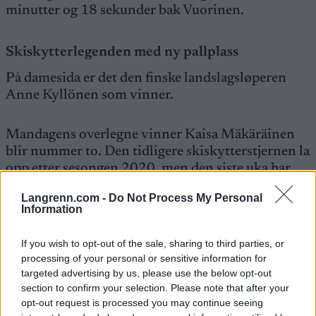
minutter og 18 sekunder bak Vuorinen.
Skiskytterlegenden med ny pallplass
På damesida er det den finske landslagsløperen
Anne Kyllönen som vinner.
Mandagens overlegne vinner Kaisa Mäkäräinen
blir nummer to. Den tidligere skiskytterstjernen la
opp etter sesongen 2020, men den siste uka har
42-åringen tatt fire seiere, og onsdagens
Langrenn.com -
Do Not Process My Personal
andreplass er hennes femte pallplass av fem
Information
mulige.
If you wish to opt-out of the sale, sharing to third parties, or
Se også:
Skiskytterlegenden Kaisa Mäkäräinen
processing of your personal or sensitive information for
targeted advertising by us, please use the below opt-out
med comeback
section to confirm your selection. Please note that after your
opt-out request is processed you may continue seeing