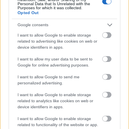
Kerässieppi til Olos.
Personal Data that Is Unrelated with the
Purposes for which it was collected.
Opted Out
Google consents
I want to allow Google to enable storage
Meld deg på vårt nyhetsbrev
related to advertising like cookies on web or
device identifiers in apps.
I want to allow my user data to be sent to
Meld deg på
Google for online advertising purposes.
I want to allow Google to send me
personalized advertising.
MEST LEST
I want to allow Google to enable storage
related to analytics like cookies on web or
device identifiers in apps.
I want to allow Google to enable storage
VM-
Norsk
Falt
Slo
La
related to functionality of the website or app.
1
2
3
4
5