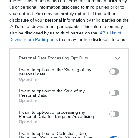
Lapponia Ski Week 2025 resultater
interest-based ads based on personal information utilized by
us or personal information disclosed to third parties prior to
Topp 3 kvinner, 50km fristil
your opt-out. You may separately opt-out of the further
1. Anne Kyllönen, Finland, 2:03:25.0
disclosure of your personal information by third parties on the
2. Kaisa Mäkäräinen, Finland, +2:51.0
IAB’s list of downstream participants. This information may
also be disclosed by us to third parties on the
IAB’s List of
3. Eveliina Toivanen, Finland, +9:04.0
Downstream Participants
that may further disclose it to other
third parties.
Fullstendige resultater
Please note that this website/app uses one or more Google
Personal Data Processing Opt Outs
services and may gather and store information including but
Topp 3 menn, 50km fristil
not limited to your visit or usage behaviour. You may click to
I want to opt-out of the Sharing of my
personal data.
1. Lauri Vuorinen, Finland, 1:51:43.0
grant or deny consent to Google and its third-party tags to
Opted In
use your data for below specified purposes in below Google
2. Markus Vuorela, Team Mäenpää, +0.1
consent section.
3. Miro Karppanen, Team Mäenpää, +1.0
I want to opt-out of the Sale of my
Personal Data.
Opted In
Fullstendige resultater
I want to opt-out of processing my
Personal Data for Targeted Advertising.
Opted In
Fredag 11. april avslutter Lapponia Ski Week med
tredje og siste etappe: 80 kilometer fristil fra
I want to opt-out of Collection, Use,
Retention, Sale, and/or Sharing of my