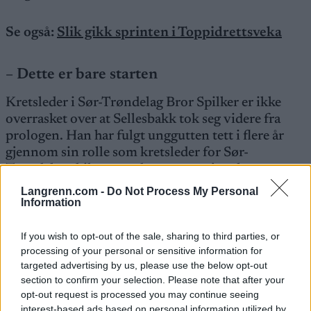
Se også:
Slik gikk sprinten i Toppidrettsveka
– Dette er bare starten
Kretsleder i Sør-Trøndelag Bror Spilker er ikke
overrasket over at Sellesbakk tok seg videre fra
prologen. Han har fulgt unggutten tett i flere år
gjennom sin rolle som kretsleder for Sør-
Trøndelag skikrets under store nasjonale
konkurranser.
Langrenn.com -
Do Not Process My Personal
Information
– Han har en egen evne til uhell i sprint. Jeg har
If you wish to opt-out of the sale, sharing to third parties, or
sett han dette fra gull både på Hovedlandsrennet
processing of your personal or sensitive information for
og i junior-NM, sier Spilker til Langrenn.com.
targeted advertising by us, please use the below opt-out
section to confirm your selection. Please note that after your
opt-out request is processed you may continue seeing
Han tror imidlertid at langrennstalentet kommer
interest-based ads based on personal information utilized by