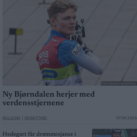
Foto: Manzoni/NordicFocus
Ny Bjørndalen herjer med
verdensstjernene
RULLESKI
|
SKISKYTING
07.08.2026
Hedegart får drømmesjanse i