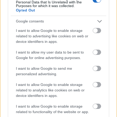
Personal Data that Is Unrelated with the
Purposes for which it was collected.
Opted Out
Google consents
I want to allow Google to enable storage
Meld deg på vårt nyhetsbrev
related to advertising like cookies on web or
device identifiers in apps.
Meld deg på
I want to allow my user data to be sent to
Google for online advertising purposes.
I want to allow Google to send me
personalized advertising.
MEST LEST
I want to allow Google to enable storage
related to analytics like cookies on web or
device identifiers in apps.
I want to allow Google to enable storage
Vrake
Går
Disse
Feiret
Trekk
1
2
3
4
5
related to functionality of the website or app.
r
for
går
OL-
er seg