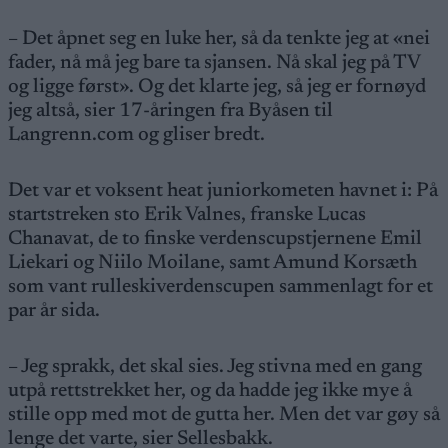
– Det åpnet seg en luke her, så da tenkte jeg at «nei
fader, nå må jeg bare ta sjansen. Nå skal jeg på TV
og ligge først». Og det klarte jeg, så jeg er fornøyd
jeg altså, sier 17-åringen fra Byåsen til
Langrenn.com og gliser bredt.
Det var et voksent heat juniorkometen havnet i: På
startstreken sto Erik Valnes, franske Lucas
Chanavat, de to finske verdenscupstjernene Emil
Liekari og Niilo Moilane, samt Amund Korsæth
som vant rulleskiverdenscupen sammenlagt for et
par år sida.
– Jeg sprakk, det skal sies. Jeg stivna med en gang
utpå rettstrekket her, og da hadde jeg ikke mye å
stille opp med mot de gutta her. Men det var gøy så
lenge det varte, sier Sellesbakk.