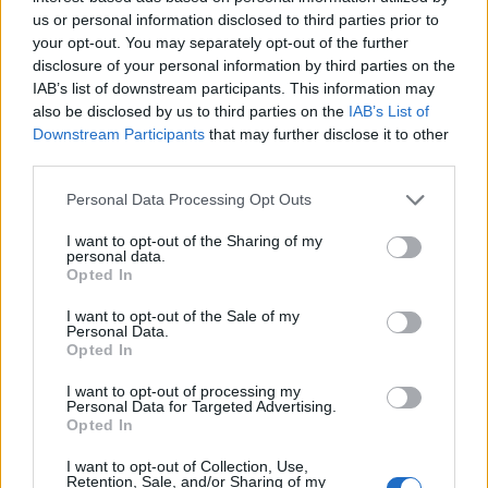
til å «vokse av seg» uflaksen med mer rutine.
us or personal information disclosed to third parties prior to
your opt-out. You may separately opt-out of the further
– Det er bare å merke seg navnet nå. Dette er bare
disclosure of your personal information by third parties on the
IAB’s list of downstream participants. This information may
starten, sier kretslederen.
also be disclosed by us to third parties on the
IAB’s List of
Downstream Participants
that may further disclose it to other
Stortalent
third parties.
Please note that this website/app uses one or more Google
Halvor Sellesbakk
Personal Data Processing Opt Outs
vant Norgescupen
services and may gather and store information including but
sammenlagt
for menn junior 17 år i vinter. Der
not limited to your visit or usage behaviour. You may click to
I want to opt-out of the Sharing of my
står han med sju seiere, en andreplass og en
personal data.
grant or deny consent to Google and its third-party tags to
Opted In
fjerdeplass og totalt ni topp-10 plasseringer på de
use your data for below specified purposes in below Google
12 rennene han gikk i serien.
consent section.
I want to opt-out of the Sale of my
Personal Data.
Opted In
Selv er han mest stolt av at han var to sekunder fra
I want to opt-out of processing my
å slå Petter Northug i NM del 2 på Hovden.
Personal Data for Targeted Advertising.
Opted In
– Det er vel det største jeg har gjort, merittmessig.
I want to opt-out of Collection, Use,
Det var jækla gøy.
Retention, Sale, and/or Sharing of my