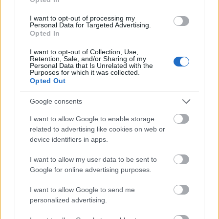
12:45: Langrenn: Sprint fristil finaler, kvinner og
menn
I want to opt-out of processing my
Personal Data for Targeted Advertising.
15:00: Kombinert langrenn: Fellesstart 5 km,
Opted In
kvinner
I want to opt-out of Collection, Use,
18:00: Kombinert hopp: normal bakke, kvinner
Retention, Sale, and/or Sharing of my
19:30: Hopp: Individuell normal bakke
Personal Data that Is Unrelated with the
Purposes for which it was collected.
kvalifisering, kvinner
Opted Out
Google consents
Startlister, detaljer og resultater
I want to allow Google to enable storage
related to advertising like cookies on web or
device identifiers in apps.
I want to allow my user data to be sent to
Google for online advertising purposes.
Meld deg på vårt nyhetsbrev
I want to allow Google to send me
personalized advertising.
Meld deg på