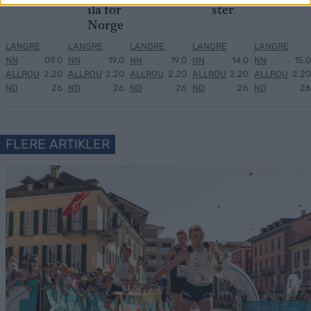
ila for
ster
Norge
LANGRE
LANGRE
LANGRE
LANGRE
LANGRE
NN
09.0
NN
19.0
NN
19.0
NN
14.0
NN
15.0
ALLROU
2.20
ALLROU
2.20
ALLROU
2.20
ALLROU
2.20
ALLROU
2.20
ND
26
ND
26
ND
26
ND
26
ND
26
FLERE ARTIKLER