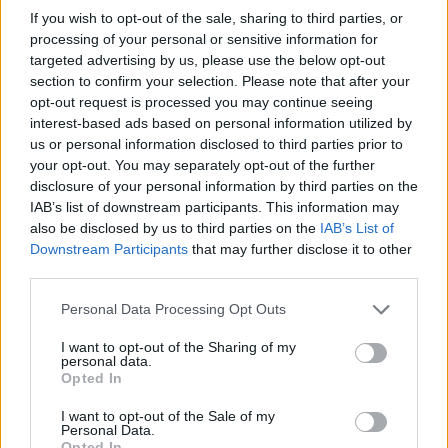
sprinten: – Jeg hadde ikke invitert han i
If you wish to opt-out of the sale, sharing to third parties, or
bryllupet mitt
processing of your personal or sensitive information for
targeted advertising by us, please use the below opt-out
section to confirm your selection. Please note that after your
I forkant av VM har flere av de svenske løperne
opt-out request is processed you may continue seeing
gått ut og fortalt om dårlig oppførsel fra
interest-based ads based on personal information utilized by
nordmenn, og at det er noe de frykter også under
us or personal information disclosed to third parties prior to
VM i Trondheim.
Dette er Sveriges lag til VM-
your opt-out. You may separately opt-out of the further
disclosure of your personal information by third parties on the
sprinten
IAB’s list of downstream participants. This information may
also be disclosed by us to third parties on the
IAB’s List of
Les mer:
Downstream Participants
that may further disclose it to other
Langer ut mot Norge før VM i Trondheim: – De
third parties.
gamle folka i skogen er verst
Please note that this website/app uses one or more Google
Personal Data Processing Opt Outs
services and may gather and store information including but
not limited to your visit or usage behaviour. You may click to
I want to opt-out of the Sharing of my
Program sprint VM i Trondheim
personal data.
grant or deny consent to Google and its third-party tags to
Opted In
Torsdag 27. februar
use your data for below specified purposes in below Google
consent section.
10:15: Langrenn: Sprint fristil prolog, kvinner og
I want to opt-out of the Sale of my
Personal Data.
menn
Opted In