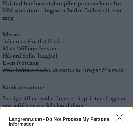
Skistad har kastet dartpiler på svenskene før
VM-sprinten: – Ingen er bedre forberedt enn
meg
Menn:
Johannes Høsflot Klæbo
Matz William Jenssen
Håvard Solås Taugbøl
Even Northug
Erik Valnes: skade
t, erstattes av Ansgar Evensen
Konkurrentene
Sverige stiller med ni løpere på sprinten:
Laget er
proppfullt av medaljekandidater
Langrenn.com -
Do Not Process My Personal
Se også:
Information
Isfront mellom Klæbo og Edvin Anger før VM-