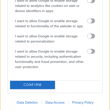
I want to allow Google to enable storage
related to analytics like cookies on web or
device identifiers in apps.
I want to allow Google to enable storage
related to functionality of the website or app.
MEST LEST
I want to allow Google to enable storage
related to personalization.
I want to allow Google to enable storage
Vrake
Går
Disse
Feiret
Trekk
1
2
3
4
5
related to security, including authentication
r
for
går
OL-
er seg
functionality and fraud prevention, and other
verde
sitt
OL-
gullet
fra
user protection.
nsmes
sjette
femm
i
resten
ter –
strake
ila for
armen
av OL
disse
OL-
Norge
e hans
CONFIRM
skal
gull –
–
gå
disse
bekre
OL-
går
fter:
Data Deletion
Data Access
Privacy Policy
sprint
OL-
De er
en...
femm
kjære