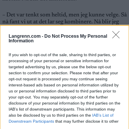
– Det var tenkt som heltid, men jeg kunne velge. Så
nå fant vi ut at det lar seg kombinere. Nå blir jeg
løpetrener på si, sier Tønseth til Langrenn.com.
Langrenn.com -
Do Not Process My Personal
Information
Det tror han kommer til å gå greit.
If you wish to opt-out of the sale, sharing to third parties, or
– Løping, det kan jeg. Å arrangere skirenn, det kan
processing of your personal or sensitive information for
targeted advertising by us, please use the below opt-out
jeg ikke. Så det må jeg lære. Og det gleder jeg meg
section to confirm your selection. Please note that after your
veldig til, sier Tønseth.
opt-out request is processed you may continue seeing
interest-based ads based on personal information utilized by
– Jeg er jo glad i langrenn, og nå som jeg har gitt
us or personal information disclosed to third parties prior to
your opt-out. You may separately opt-out of the further
meg selv, så er det veldig fint å kunne være tett på
disclosure of your personal information by third parties on the
likevel.
IAB’s list of downstream participants. This information may
also be disclosed by us to third parties on the
IAB’s List of
Downstream Participants
that may further disclose it to other
OL- og VM-gull
third parties.