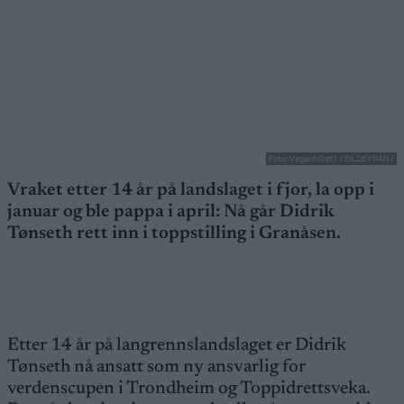
Foto: Vegard Grøtt / BILDBYRÅN /
Vraket etter 14 år på landslaget i fjor, la opp i
januar og ble pappa i april: Nå går Didrik
Tønseth rett inn i toppstilling i Granåsen.
Etter 14 år på langrennslandslaget er Didrik
Tønseth nå ansatt som ny ansvarlig for
verdenscupen i Trondheim og Toppidrettsveka.