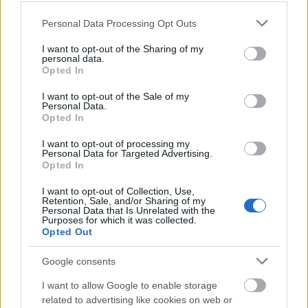
Dermed er en innholdsrik skikarriere over. Siden
Please note that this website/app uses one or more Google
Personal Data Processing Opt Outs
verdenscupdebuten i Falun i februar 2015, har
services and may gather and store information including but
Tønseth gått 172 verdenscuprenn, deltatt i fire
not limited to your visit or usage behaviour. You may click to
I want to opt-out of the Sharing of my
personal data.
VM og ett OL. Han står med to VM-gull og et OL-
grant or deny consent to Google and its third-party tags to
Opted In
gull i stafett, flere NM-medaljer og seks
use your data for below specified purposes in below Google
consent section.
verdenscupseire.
I want to opt-out of the Sale of my
Personal Data.
Opted In
OL-gullet kom på stafetten i PyeongChang i Sør-
I want to opt-out of processing my
Korea i 2018.
Personal Data for Targeted Advertising.
Opted In
Selv trekker Didrik Tønseth fram stafett-gullet fra
I want to opt-out of Collection, Use,
Retention, Sale, and/or Sharing of my
VM 2015 i Falun som et høydepunkt.
Personal Data that Is Unrelated with the
Purposes for which it was collected.
Opted Out
– Stafettfeiden mellom Norge og Sverige var
ganske høy på den tida. Det var en stor opplevelse
Google consents
å få gå stafett for Norge, selv om jeg fikk juling av
I want to allow Google to enable storage
Johan Olsson. Men da ha la opp, leste jeg også at
related to advertising like cookies on web or