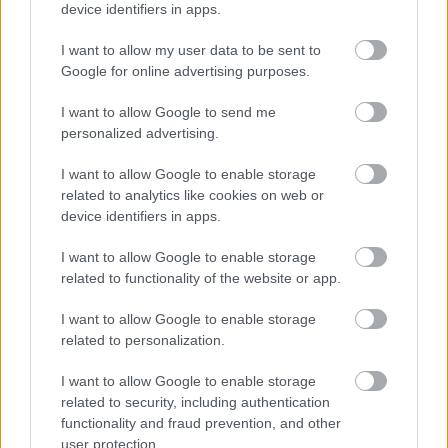
det var et av de beste løpene han hadde gått.
device identifiers in apps.
Egentlig var jeg ganske fornøyd med det selv, selv
om han knuste meg.
I want to allow my user data to be sent to
Google for online advertising purposes.
Didrik Tønseth, Martin Johnsrud Sundby, Simen Hegstad
I want to allow Google to send me
Krüger og Johannes Høsflot Klæbo tok gull på stafetten
personalized advertising.
under OL 2018 i Pyengchang. Foto: Bildbyrån
I want to allow Google to enable storage
related to analytics like cookies on web or
device identifiers in apps.
I want to allow Google to enable storage
related to functionality of the website or app.
Meld deg på vårt nyhetsbrev
I want to allow Google to enable storage
related to personalization.
Meld deg på
I want to allow Google to enable storage
related to security, including authentication
functionality and fraud prevention, and other
user protection.