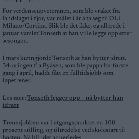
For verdenscupveteranen, som ble vraket fra
landslaget i fjor, var målet i år å ta seg til OL i
Milano/Cortina. Slik ble det ikke, og allerede i
januar varslet Tønseth at han ville legge opp etter
sesongen.
I mars kunngjorde Tønseth at han bytter idrett.
34-åringen fra Byåsen
, som ble pappa for første
gang i april, hadde fått en fulltidsjobb som
løpetrener.
Les mer:
Tønseth legger opp – nå bytter han
idrett
Trenerjobben var i utgangspunktet en 100
prosent stilling, og tiltredelse ved skolestart til
høsten. Nå blir det annerledes.