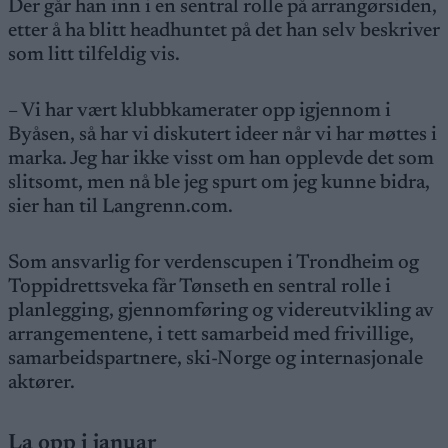
Der går han inn i en sentral rolle på arrangørsiden,
etter å ha blitt headhuntet på det han selv beskriver
som litt tilfeldig vis.
– Vi har vært klubbkamerater opp igjennom i
Byåsen, så har vi diskutert ideer når vi har møttes i
marka. Jeg har ikke visst om han opplevde det som
slitsomt, men nå ble jeg spurt om jeg kunne bidra,
sier han til Langrenn.com.
Som ansvarlig for verdenscupen i Trondheim og
Toppidrettsveka får Tønseth en sentral rolle i
planlegging, gjennomføring og videreutvikling av
arrangementene, i tett samarbeid med frivillige,
samarbeidspartnere, ski-Norge og internasjonale
aktører.
La opp i januar