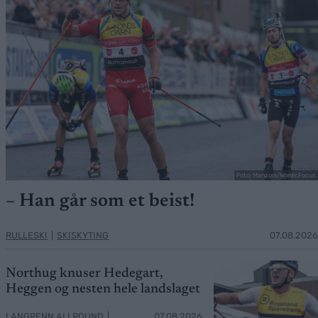
Foto: Manzoni/NordicFocus
– Han går som et beist!
RULLESKI
|
SKISKYTING
07.08.2026
Northug knuser Hedegart,
Heggen og nesten hele landslaget
LANGRENN ALLROUND
|
07.08.2026