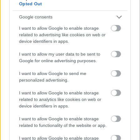
Opted Out
Program
Fredag 17. mars:
Google consents
10km klassisk, individuell start
– 12:00: 10km klassisk, kvinner
I want to allow Google to enable storage
– 13:45: 10km klassisk, menn
related to advertising like cookies on web or
device identifiers in apps.
Detaljer og resultater
I want to allow my user data to be sent to
Lørdag 18. mars:
Google for online advertising purposes.
Sprint fristil
I want to allow Google to send me
– 10:50: Sprint prolog, kvinner og menn
personalized advertising.
– 13:20: Sprint heat og finaler, kvinner og menn
Detaljer og resultater
I want to allow Google to enable storage
related to analytics like cookies on web or
device identifiers in apps.
Søndag 19. mars:
Mixed stafett 4x5km
I want to allow Google to enable storage
– 11:15: 4x5km mixed stafett, kvinner og menn
related to functionality of the website or app.
Startlister og starttider, detaljer og resultater
I want to allow Google to enable storage