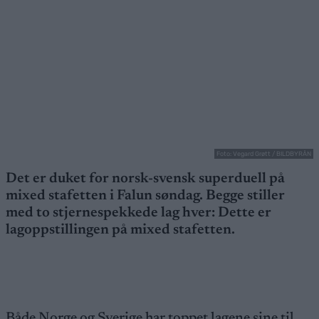
Foto: Vegard Grøtt / BILDBYRÅN
Det er duket for norsk-svensk superduell på
mixed stafetten i Falun søndag. Begge stiller
med to stjernespekkede lag hver: Dette er
lagoppstillingen på mixed stafetten.
Både Norge og Sverige har toppet lagene sine til