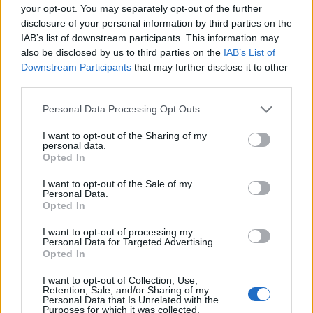
på Beitostølen i desember var det herrene som
your opt-out. You may separately opt-out of the further
gikk ankeretappen.
disclosure of your personal information by third parties on the
IAB’s list of downstream participants. This information may
also be disclosed by us to third parties on the
IAB’s List of
FIS også vedtatt å
tillate sammensatte lag
. Det
Downstream Participants
that may further disclose it to other
betyr at to nasjoner kan stille et felles lag dersom
third parties.
de hver for seg ikke har nok utøvere til å stille eget
Please note that this website/app uses one or more Google
Personal Data Processing Opt Outs
lag.
services and may gather and store information including but
not limited to your visit or usage behaviour. You may click to
I want to opt-out of the Sharing of my
personal data.
Les også:
Dette er de nye reglene for
grant or deny consent to Google and its third-party tags to
Opted In
use your data for below specified purposes in below Google
verdenscupen i langrenn
consent section.
I want to opt-out of the Sale of my
Personal Data.
FAKTA Verdenscup Falun
Opted In
Hvem:
Uttatte eliteløpere
I want to opt-out of processing my
Norges tropp Falun
Personal Data for Targeted Advertising.
Opted In
Sveriges tropp Falun
Hva:
Verdenscup langrenn
I want to opt-out of Collection, Use,
Hvor:
Falun, Sverige
Retention, Sale, and/or Sharing of my
Personal Data that Is Unrelated with the
Når:
17. til 19. mars
Purposes for which it was collected.