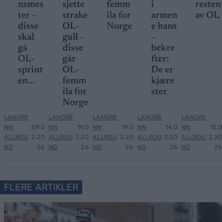
nsmes
sjette
femm
i
resten
ter –
strake
ila for
armen
av OL
disse
OL-
Norge
e hans
skal
gull –
–
gå
disse
bekre
OL-
går
fter:
sprint
OL-
De er
en...
femm
kjære
ila for
ster
Norge
LANGRE
LANGRE
LANGRE
LANGRE
LANGRE
NN
09.0
NN
19.0
NN
19.0
NN
14.0
NN
15.0
ALLROU
2.20
ALLROU
2.20
ALLROU
2.20
ALLROU
2.20
ALLROU
2.20
ND
26
ND
26
ND
26
ND
26
ND
26
FLERE ARTIKLER