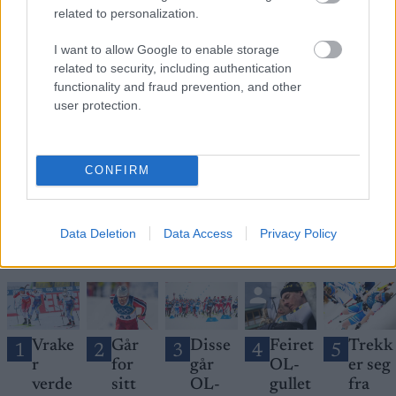
related to personalization.
I want to allow Google to enable storage
related to security, including authentication
Meld deg på vårt nyhetsbrev
functionality and fraud prevention, and other
user protection.
Meld deg på
CONFIRM
Data Deletion
Data Access
Privacy Policy
MEST LEST
Vrake
Går
Disse
Feiret
Trekk
1
2
3
4
5
r
for
går
OL-
er seg
verde
sitt
OL-
gullet
fra