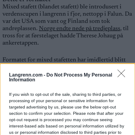
Mixed stafett (blandet stafett) ble introdusert i
verdenscupen i langrenn i fjor, nettopp i Falun. Da
var det USA som vant og Finland som tok
andreplassen.
Norge endte nede på tredjeplass
, til
tross for at førstelaget hadde Therese Johaug på
ankeretappen.
Formatet for mixed stafetten har imidlertid blitt
endret siden den første utgaven i Falun i 2022.
Langrenn.com -
Do Not Process My Personal
Information
Det kjøres fortsatt 4x5km med to menn og to
kvinner per lag. Men startordningen er endret:
If you wish to opt-out of the sale, sharing to third parties, or
FIS har vedtatt at skal det veksle slik at det
processing of your personal or sensitive information for
annenhver gang er kvinne/mann/kvinne/mann,
targeted advertising by us, please use the below opt-out
og annenhver gang mann/kvinne/mann/kvinne.
section to confirm your selection. Please note that after your
opt-out request is processed you may continue seeing
interest-based ads based on personal information utilized by
Denne gangen er det damene som avslutter, mens
us or personal information disclosed to third parties prior to