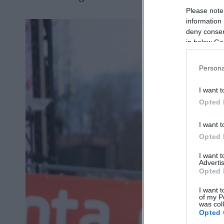
Please note
information 
deny consent
in below Go
Persona
I want t
Opted 
I want t
Opted 
I want 
Advertis
Opted 
I want t
of my P
was col
Opted 