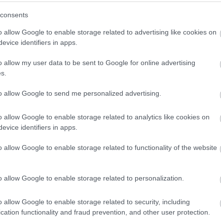
consents
o allow Google to enable storage related to advertising like cookies on
evice identifiers in apps.
o allow my user data to be sent to Google for online advertising
s.
to allow Google to send me personalized advertising.
ivsfarlig i OL i Italia. Foto: KENT MURDOCH/langrenn.com
o allow Google to enable storage related to analytics like cookies on
evice identifiers in apps.
juliform siden hun startet oppkjøringen senere enn no
o allow Google to enable storage related to functionality of the website
artet litt senere, sier trener Nilsson og forteller at
ningssamling som starter på søndag den 10.august i T
o allow Google to enable storage related to personalization.
 å feire med en skadefri kropp.
o allow Google to enable storage related to security, including
cation functionality and fraud prevention, and other user protection.