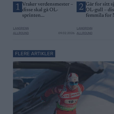
Vraker verdensmester –
Går for sitt s
1
2
disse skal gå OL-
OL-gull – di
sprinten...
femmila for
LANGRENN
LANGRENN
ALLROUND
09.02.2026
ALLROUND
FLERE ARTIKLER