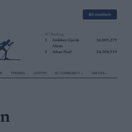
Bli medlem
SC Ranking
1
Anikken Gjerde
26,005,279
Alnæs
5
Johan Hoel
24,504,919
ER
TRENING
UTSTYR
SC COMMUNITY
OM OSS
en