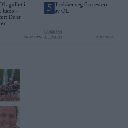
OL-gullet i
Trekker seg fra resten
5
 hans –
av OL
er: De er
ter
LANGRENN
14.02.2026
ALLROUND
15.02.2026