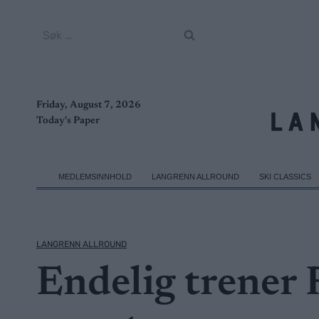
Skip
to
Søk
content
etter:
Friday, August 7, 2026
Today's Paper
MEDLEMSINNHOLD
LANGRENN ALLROUND
SKI CLASSICS
LANGRENN ALLROUND
Endelig trener 