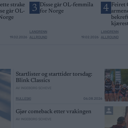
jette strake
Disse går OL-femmila
Feiret 
3
4
sse går OL-
for Norge
armene
 Norge
bekreft
kjæres
LANGRENN
LANGRENN
19.02.2026
ALLROUND
19.02.2026
ALLROUND
Startlister og starttider torsdag:
Blink Classics
AV INGEBORG SCHEVE
RULLESKI
06.08.2026
Gjør comeback etter vrakingen
AV INGEBORG SCHEVE