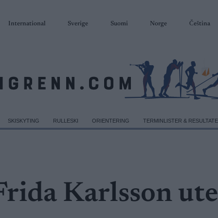
International
Sverige
Suomi
Norge
Čeština
SKISKYTING
RULLESKI
ORIENTERING
TERMINLISTER & RESULTAT
Frida Karlsson ut