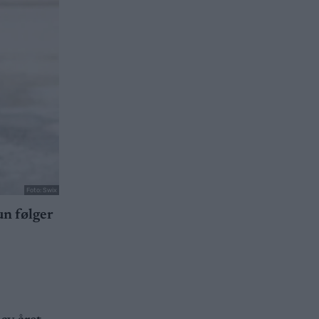
Foto: Swix
un følger