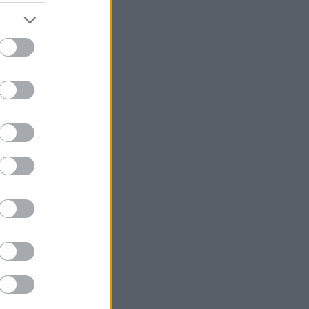
rmalt.
 Frida
orsby.