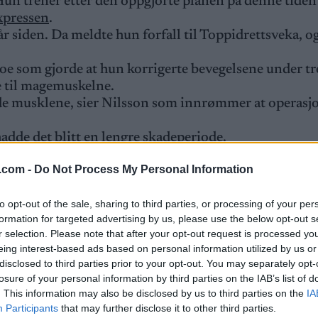
 Hun trener etter den oppgjorte planen på denne tiden 
xpressen
.
 år siden. Da meldte hun forfall til Toppidrettsveka, 
noe som gjorde at hun korrigerte bevegelsene under tr
e til magemuskelne.
ende musklene, sier Nilsson som innrømmer at operasj
 hadde det blitt en lengre skadeperiode.
il VM i Trondheim der det ble to gull.
.com -
Do Not Process My Personal Information
to opt-out of the sale, sharing to third parties, or processing of your per
 tidligere i oppstarten av den nye sesongen. Istedet 
formation for targeted advertising by us, please use the below opt-out s
treningen framover og trent alternativt betydelig leng
r selection. Please note that after your opt-out request is processed y
eing interest-based ads based on personal information utilized by us or
alt som å løpe og gå på rulleski. Det har vært planen 
disclosed to third parties prior to your opt-out. You may separately opt-
g som er vanlig på denne tiden av året, og det er ga
losure of your personal information by third parties on the IAB’s list of
. This information may also be disclosed by us to third parties on the
IA
Participants
that may further disclose it to other third parties.
entene fra andre nasjoner.