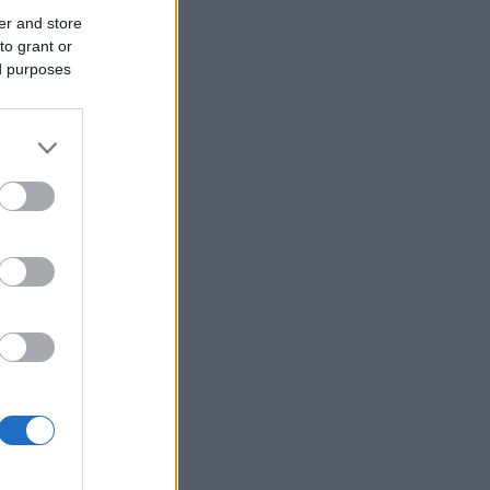
er and store
to grant or
ed purposes