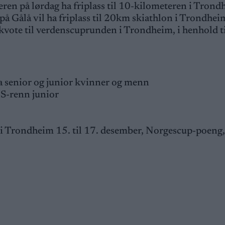
ren på lørdag ha friplass til 10-kilometeren i Trond
på Gålå vil ha friplass til 20km skiathlon i Trondhe
e kvote til verdenscuprunden i Trondheim, i henhold t
a senior og junior kvinner og menn
S-renn junior
 i Trondheim 15. til 17. desember, Norgescup-poen