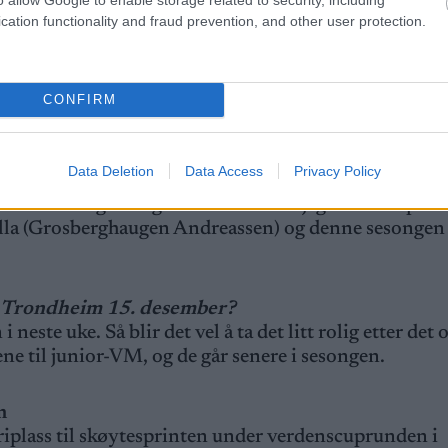
cation functionality and fraud prevention, and other user protection.
CONFIRM
ter den kruttsterke prologen under Norgescupåpningen på Gålå
at du kom inn på juniorlandslaget?
Data Deletion
Data Access
Privacy Policy
ristian Dahl, og synes han også er kjempeflink som tr
 matchet meg veldig bra der. Etter at jeg kom inn på
illa (Grosberghaugen Andreassen) og denne sesongen 
i Trondheim 15. desember?
neste uke. Så blir det vel å ta det litt rolig etter det 
ne til junior-VM, og de går senere i sesongen.
m
riplass til skøytesprinten under verdenscuprunden i