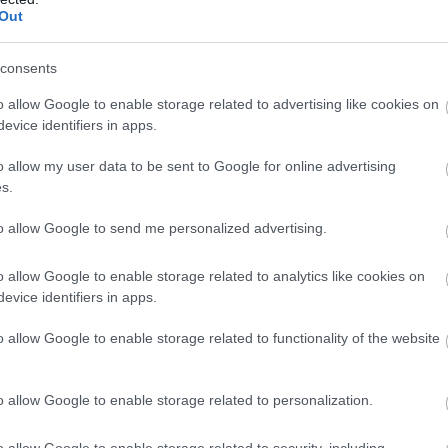
ør. Men nå som jeg er ferdig med videregående, har
Out
kole å ta hensyn til lenger, så er det bare trening, spi
 betraktelig, for da jeg gikk på Wang Romerike hadde 
consents
o allow Google to enable storage related to advertising like cookies on
evice identifiers in apps.
rike. Der hadde hun Therese Johaugs bror og viktig
 forteller at hun nå har tatt med seg Johaug over i si
o allow my user data to be sent to Google for online advertising
s.
to allow Google to send me personalized advertising.
e på Wang, og er glad for at jeg kan fortsette med det 
ig nøye og flink på det med detaljer, spesielt på tek
o allow Google to enable storage related to analytics like cookies on
 oppdager endringer jeg bør gjøre så ser han det veld
evice identifiers in apps.
, og fortsetter:
o allow Google to enable storage related to functionality of the website
kjenner hverandre godt og snakker ofte sammen på tel
på rulleskimølla både på Holmenkollen og Olympiato
o allow Google to enable storage related to personalization.
gghet for meg.
o allow Google to enable storage related to security, including