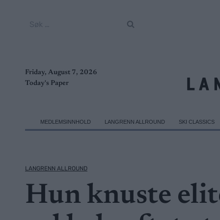
Skip
to
Søk
content
etter:
Friday, August 7, 2026
Today's Paper
MEDLEMSINNHOLD
LANGRENN ALLROUND
SKI CLASSICS
LANGRENN ALLROUND
Hun knuste elite