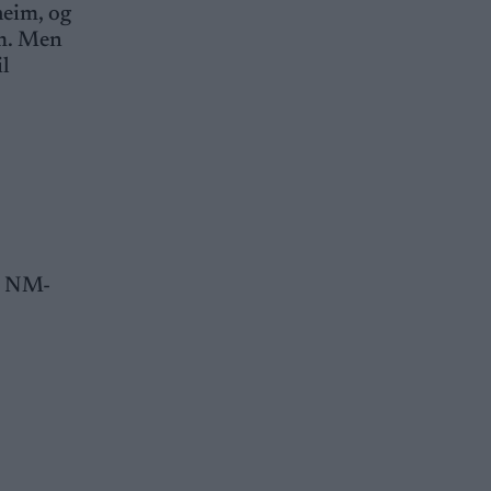
heim, og
im. Men
il
g, NM-