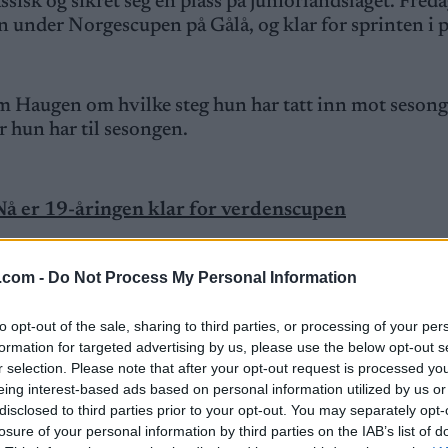
sk og sikret seg en plass på juniorlandslaget. Freda
n under Norgescupen på Gålå, og klar for sprinten i
Haugen om hvilke steg hun har tatt inn mot sesonge
r hun har til sesongen.
– Nå er 19-åringen klar for verdenscupen
 på prologen i Norgescupåpningen på Gålå på freda
.com -
Do Not Process My Personal Information
je kunne ta meg til en finale hvis jeg hadde en god da
hadde en god dag og at kroppen fungerte. Det gir god s
to opt-out of the sale, sharing to third parties, or processing of your per
 i fjor.
formation for targeted advertising by us, please use the below opt-out s
r selection. Please note that after your opt-out request is processed y
eing interest-based ads based on personal information utilized by us or
lk som vinner sprintrenn i verdenscupen, og tok de
disclosed to third parties prior to your opt-out. You may separately opt-
arer du å nullstille mellom hvert heat etter en sli
losure of your personal information by third parties on the IAB’s list of
 på det jeg har gjort. Med en gang jeg kommer i mål, så