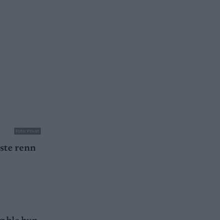
Foto: Privat
rste renn