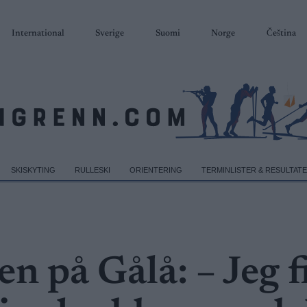
International
Sverige
Suomi
Norge
Čeština
SKISKYTING
RULLESKI
ORIENTERING
TERMINLISTER & RESULTAT
n på Gålå: – Jeg f