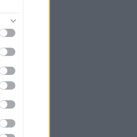
 jeg
sing og
jeg over
ste
n videre
etterpå.
nikk. Og
ig fort og
efon. Han
ppen, og