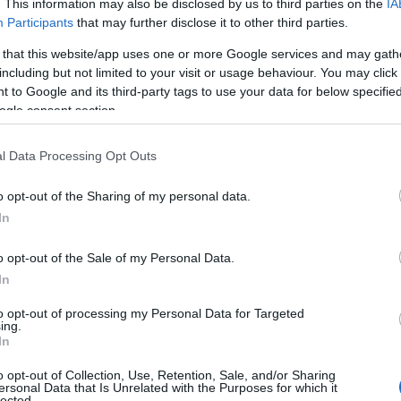
. This information may also be disclosed by us to third parties on the
IA
e, ikke hva jeg har gjort, sier den rutinerte 19-åringen
Participants
that may further disclose it to other third parties.
 that this website/app uses one or more Google services and may gath
angt, men jeg synes det er utrolig gøy med distanse også
including but not limited to your visit or usage behaviour. You may click 
sk er jeg kanskje enda mer stolt av, og jeg gleder me
 to Google and its third-party tags to use your data for below specifi
ogle consent section.
l Data Processing Opt Outs
-norgesmester og klar for sprinten i verdenscupen
 for deg?
o opt-out of the Sharing of my personal data.
nscup blir jo noe helt nytt. Jeg er veldig spent, og j
In
derfor jeg går skirenn.
o opt-out of the Sale of my Personal Data.
sprinten i Trondheim?
In
g helt gått opp for meg at verdenscupen faktisk er en 
to opt-out of processing my Personal Data for Targeted
eg får til en god prolog. Men jeg har ikke satt meg noe
ing.
In
o opt-out of Collection, Use, Retention, Sale, and/or Sharing
 og hevet deg så mye i år?
ersonal Data that Is Unrelated with the Purposes for which it
lected.