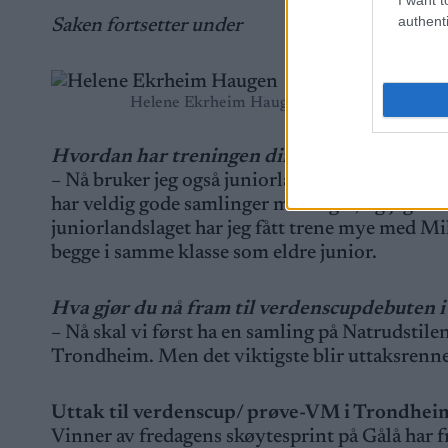
authenti
Saken fortsetter under
Helene Ekrheim Haugen får gratulasjoner et
Hvordan har treningen din endret seg etter 
– Nå bruker jeg også juniorlandslagstreneren K
har veldig gode samlinger med laget, og jeg får
juniorlandslaget har jeg fått trene mye med M
begge i samme klasse som eldre junior.
Hva gjør du nå fram til verdenscupdebuten 
– Nå skal vi først ha en samling på Natrudstilen i 
Trondheim. Men det viktigste blir uttaksrenne
Uttak til verdenscup/ prøve-VM i Trondhei
Vinner av fredagens skøytesprint på Gålå har f