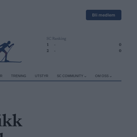
Bli medlem
SC Ranking
1
-
0
2
-
0
ER
TRENING
UTSTYR
SC COMMUNITY
OM OSS
ikk