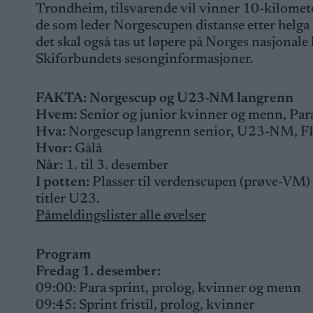
Trondheim, tilsvarende vil vinner 10-kilomete
de som leder Norgescupen distanse etter helga 
det skal også tas ut løpere på Norges nasjonal
Skiforbundets sesonginformasjoner.
FAKTA: Norgescup og U23-NM langrenn
Hvem:
Senior og junior kvinner og menn, Par
Hva:
Norgescup langrenn senior, U23-NM, FI
Hvor:
Gålå
Når:
1. til 3. desember
I potten:
Plasser til verdenscupen (prøve-VM)
titler U23.
Påmeldingslister alle øvelser
Program
Fredag 1. desember:
09:00: Para sprint, prolog, kvinner og menn
09:45: Sprint fristil, prolog, kvinner