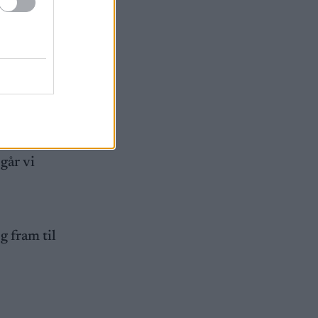
.
ener. Vi
går vi
og fram til