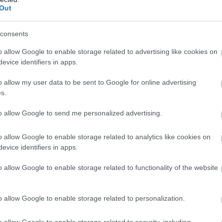
Out
tår på startstreken i OL og de er med. Jeg er kanskje i
skapsmedalje, sier Svahn, og fortsetter.
consents
o allow Google to enable storage related to advertising like cookies on
det tilfellet. For det siste jeg vil miste i denne saken 
evice identifiers in apps.
Skal man være ærlig, så er det jo bare underholdning 
enneskeliv.
o allow my user data to be sent to Google for online advertising
s.
re kan nå være OL-klare
to allow Google to send me personalized advertising.
o allow Google to enable storage related to analytics like cookies on
evice identifiers in apps.
rykt at de er ukomfortable med utviklingen. Men fore
g til eventuell boikott.
o allow Google to enable storage related to functionality of the website
et blir diskutert, men vi avventer foreløpig en endelig
o allow Google to enable storage related to personalization.
s Kalfoss til Langrenn.com.
o allow Google to enable storage related to security, including