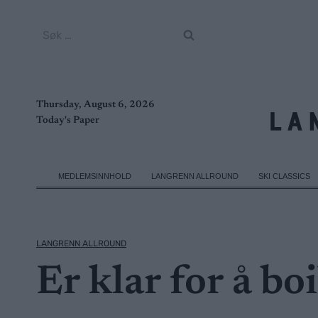
Skip
to
Søk
content
etter:
Thursday, August 6, 2026
Today's Paper
MEDLEMSINNHOLD
LANGRENN ALLROUND
SKI CLASSICS
LANGRENN ALLROUND
Er klar for å b