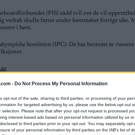
nowboardforbundet (FIS) sådd tvil om de vil opprettho
ig vedtak skulle fattes under høstmøtet forrige uke. 
 senere i høst.
alympiske komitéen (IPC): De har bestemt av russere
riksjoner.
kår
.com -
Do Not Process My Personal Information
an få komme tilbake også i OL, selv om krigen i Ukrai
to opt-out of the sale, sharing to third parties, or processing of your per
formation for targeted advertising by us, please use the below opt-out s
er for å boikotte OL dersom det skjer.
r selection. Please note that after your opt-out request is processed y
eing interest-based ads based on personal information utilized by us or
disclosed to third parties prior to your opt-out. You may separately opt-
for synes jeg det er ubehagelig at folk vakler i dette
losure of your personal information by third parties on the IAB’s list of
 jo snart helt oppsparket, sier hun til
Expressen
.