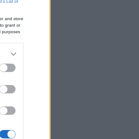
B’s List of
er and store
to grant or
ed purposes
icFocus
a stilling