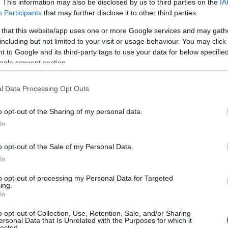
. This information may also be disclosed by us to third parties on the
IA
Participants
that may further disclose it to other third parties.
 i form
 that this website/app uses one or more Google services and may gath
including but not limited to your visit or usage behaviour. You may click 
 to Google and its third-party tags to use your data for below specifi
ogle consent section.
l Data Processing Opt Outs
e i OL, vil hun boikotte mesterskapet. Foto: Authamayou/Nord
o opt-out of the Sharing of my personal data.
In
å OL dersom russere og belarusere får komme tilbake.
o opt-out of the Sale of my Personal Data.
In
ikke jeg konkurrere, sier hun.
to opt-out of processing my Personal Data for Targeted
ing.
In
ning mellom nå og februar, men håper hun slipper å t
o opt-out of Collection, Use, Retention, Sale, and/or Sharing
ersonal Data that Is Unrelated with the Purposes for which it
lected.