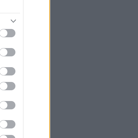
er
vi driver
løpig har