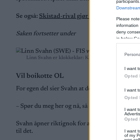
participants
Downstream 
Se også:
Skistad-rival gjør comeback: – Jeg er
Please note
information 
deny consent
Saken fortsetter under
in below Go
Persona
Linn Svahn er klokkeklar: Kommer russerne tilbak
I want t
Vil boikotte OL
Opted 
For egen del sier Svahn at det er uaktuelt å g
I want t
Opted 
– Spør du meg her og nå, så er svaret at da vil 
I want 
Advertis
Opted 
Svahn åpner riktignok for at hun kan endre me
til det.
I want t
of my P
was col