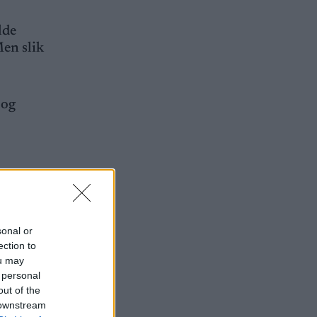
lde
Men slik
 og
na bare
sonal or
ection to
ou may
 personal
out of the
 downstream