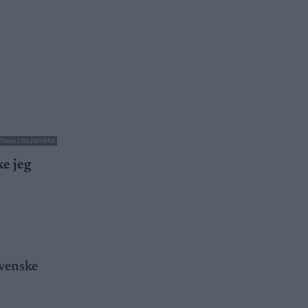
 Thoré / BILDBYRÅN
ke jeg
svenske