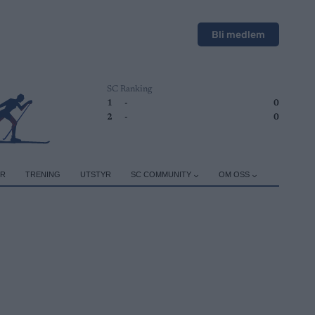
Bli medlem
SC Ranking
1
-
0
2
-
0
ER
TRENING
UTSTYR
SC COMMUNITY
OM OSS