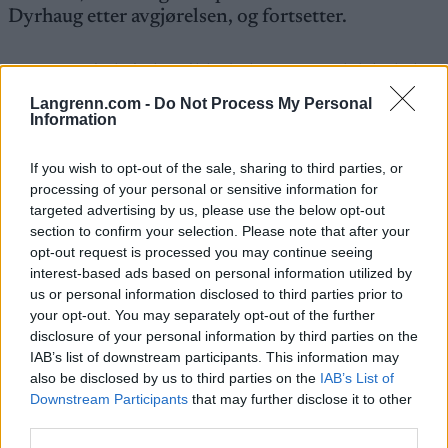
Dyrhaug etter avgjørelsen, og fortsetter.
– Langvarig krig kan ikke belønnes med deltakelse
i verdenscupen og OL.
Langrenn.com -
Do Not Process My Personal
Information
VM-kongen Johannes Høsflot Klæbo sier han er
If you wish to opt-out of the sale, sharing to third parties, or
lettet.
processing of your personal or sensitive information for
targeted advertising by us, please use the below opt-out
– Dette er en beslutning som jeg støtter – og som er
section to confirm your selection. Please note that after your
opt-out request is processed you may continue seeing
i tråd med det jeg mener og har ment om saken. Så
interest-based ads based on personal information utilized by
lenge russerne er i krig med Ukraina, så bør de
us or personal information disclosed to third parties prior to
holdes utenfor idretten vår. Ja, jeg mener at FIS har
your opt-out. You may separately opt-out of the further
gjort en korrekt beslutning, sier Klæbo til
TV 2
.
disclosure of your personal information by third parties on the
IAB’s list of downstream participants. This information may
also be disclosed by us to third parties on the
IAB’s List of
OL 2026 arrangeres i Milano/Cortina fra 6. til 22.
Downstream Participants
that may further disclose it to other
februar.
third parties.