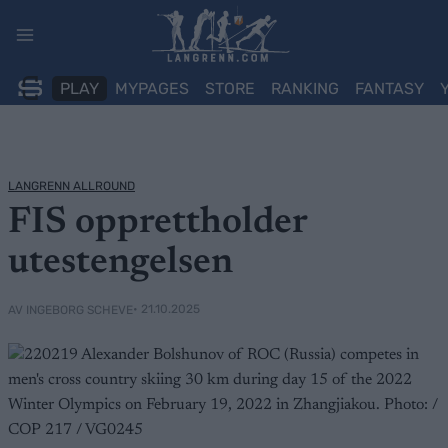
Skip
to
content
PLAY
MYPAGES
STORE
RANKING
FANTASY
LANGRENN ALLROUND
FIS opprettholder
utestengelsen
• 21.10.2025
AV INGEBORG SCHEVE