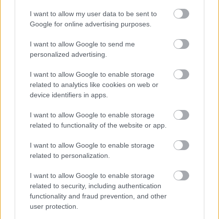
fastslo allerede i august at det er uaktuelt å slippe
I want to allow my user data to be sent to
til utøvere fra Russland og Belarus.
Google for online advertising purposes.
I want to allow Google to send me
Se også:
IBU med blankt nei til russiske og
personalized advertising.
belarusiske utøvere i OL
I want to allow Google to enable storage
related to analytics like cookies on web or
device identifiers in apps.
I want to allow Google to enable storage
Meld deg på vårt nyhetsbrev
related to functionality of the website or app.
I want to allow Google to enable storage
related to personalization.
Meld deg på
I want to allow Google to enable storage
related to security, including authentication
functionality and fraud prevention, and other
user protection.
MEST LEST