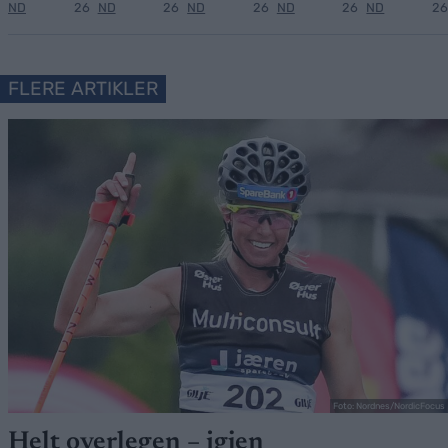
ND
26
ND
26
ND
26
ND
26
ND
26
FLERE ARTIKLER
Foto: Nordnes/NordicFocus
Helt overlegen – igjen