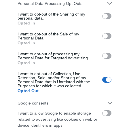
Please note that this website/app uses one or more Google
Personal Data Processing Opt Outs
Se også:
Alt av program for OL 2026, Tour de
services and may gather and store information including but
Ski og verdenscupen i langrenn
not limited to your visit or usage behaviour. You may click to
I want to opt-out of the Sharing of my
personal data.
grant or deny consent to Google and its third-party tags to
Opted In
use your data for below specified purposes in below Google
Slipper å vurdere boikott
consent section.
I want to opt-out of the Sale of my
Personal Data.
Den svenske skistjernen Linn Svahn har allerede
Opted In
sagt ganger at det ville være uaktuelt for henne å
I want to opt-out of processing my
stille i OL dersom utøvere fra Russland og Belarus
Personal Data for Targeted Advertising.
fikk slippe til.
Opted In
I want to opt-out of Collection, Use,
Også hennes norske kollegaer har gjentatte ganger
Retention, Sale, and/or Sharing of my
Personal Data that Is Unrelated with the
sagt at de ikke ønsker å få russerne tilbake, slik den
Purposes for which it was collected.
Opted Out
politiske situasjonen er, og så lenge krigen i
Ukraina pågår. Nå slipper de å vurdere den
Google consents
varianten.
I want to allow Google to enable storage
related to advertising like cookies on web or
FIS følger dermed samme linje som det
device identifiers in apps.
internasjonale skiskytterforbundet (IBU). De