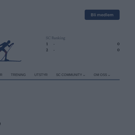
Bli medlem
SC Ranking
1
-
0
2
-
0
ER
TRENING
UTSTYR
SC COMMUNITY
OM OSS
,