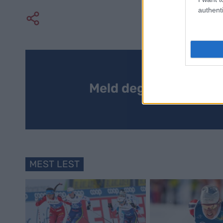
authenti
Meld deg på vårt nyh
MEST LEST