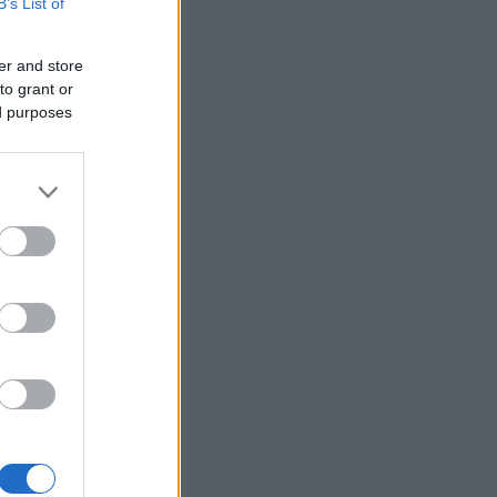
B’s List of
ke
er and store
to grant or
ed purposes
n vært
man har
meg med
nkurrent.
å
 det uten