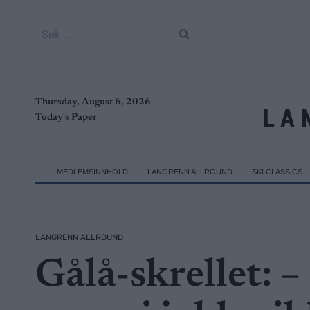
Skip
to
Søk
content
etter:
Thursday, August 6, 2026
Today's Paper
MEDLEMSINNHOLD
LANGRENN ALLROUND
SKI CLASSICS
LANGRENN ALLROUND
Gålå-skrellet: –