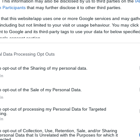
. This information may also be disclosed by us to third parties on the
IA
Participants
that may further disclose it to other third parties.
mmen bekreftelse på at han har truffet med den fysis
 that this website/app uses one or more Google services and may gath
including but not limited to your visit or usage behaviour. You may click 
 på i det siste.
 to Google and its third-party tags to use your data for below specifi
ogle consent section.
 blant annet ekstreme mengder. De siste ukene har ha
l Data Processing Opt Outs
ner mye mindre enn meg slår meg. Da lurer man på om 
o opt-out of the Sharing of my personal data.
på at det jeg har gjort funker, sier han, og legger til:
In
o opt-out of the Sale of my Personal Data.
og jeg må jo skryte litt av Team Elon Vest, som hjalp 
In
 og det er veldig sporty av dem å smøre skia til en ko
rt det.
to opt-out of processing my Personal Data for Targeted
ing.
In
morgen, lørdag. Det ser han fram til, med suksessen p
o opt-out of Collection, Use, Retention, Sale, and/or Sharing
minne: Der knuste Hedegart hele verdenscupeliten, og
ersonal Data that Is Unrelated with the Purposes for which it
lected.