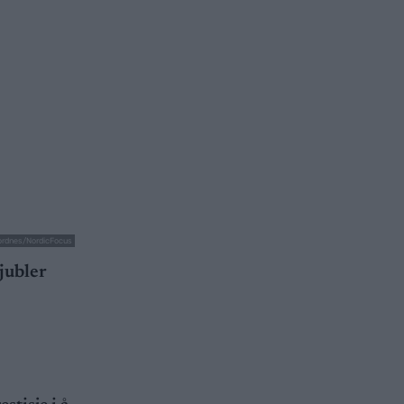
ordnes/NordicFocus
jubler