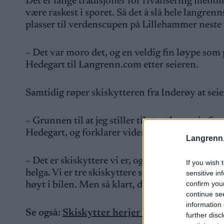
Det er lange tradisjoner for rivalisering mellom
være raskest i sporet. Så det å slå hele langr
plasser til verdenscupen på Lillehammer neste 
– Det var moro det, og en veldig fin løype som
Hedegart til Langrenn.com etter seieren.
Samtidig røper skiskytteren fra Inderøy at se
– Grunnen til at jeg stiller til start her, er jo
Hedegart, og forklarer videre:
Langrenn
– Det er skiskyttere vi er, og det er jo ikke til 
If you wish 
helga. Vi er tre skiskyttere som dro hit (til Gål
sensitive in
confirm you
høyt i bilen. Men så klart, det er sykt artig at vi
continue se
information 
Se også:
Skiskytter herjer med langrennselit
further disc