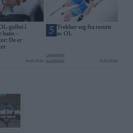
OL-gullet i
Trekker seg fra resten
5
 hans –
av OL
er: De er
ter
LANGRENN
14.02.2026
ALLROUND
15.02.2026