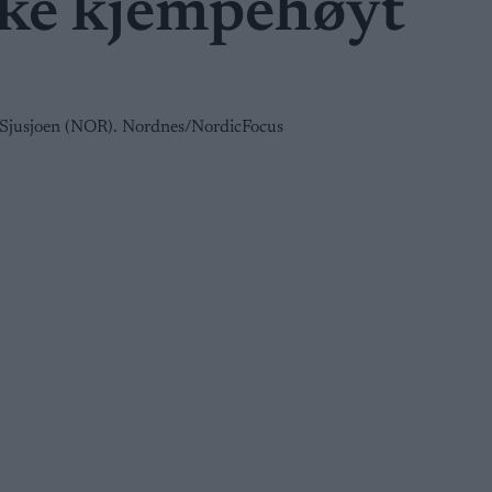
kke kjempehøyt