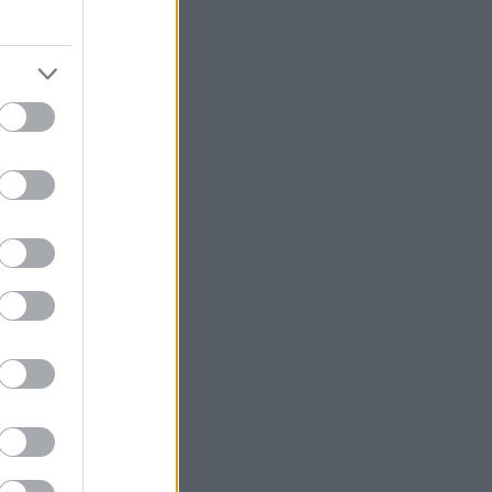
en uke.
 fra Blink
23-
me seg ut