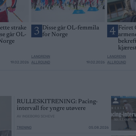
jette strake
Disse går OL-femmila
Feiret 
3
4
sse går OL-
for Norge
armene
 Norge
bekreft
kjæres
LANGRENN
LANGRENN
19.02.2026
ALLROUND
19.02.2026
ALLROUND
RULLESKITRENING: Pacing-
intervall for yngre utøvere
AV INGEBORG SCHEVE
TRENING
05.08.2026