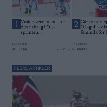
Vraker verdensmester –
Går for sitt s
1
2
disse skal gå OL-
OL-gull – di
sprinten...
femmila for
LANGRENN
LANGRENN
ALLROUND
09.02.2026
ALLROUND
FLERE ARTIKLER