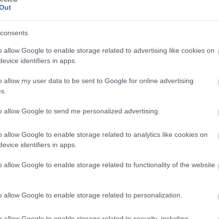
Out
an klar for verdenscup i langrenn på Lillehammer om 
consents
o allow Google to enable storage related to advertising like cookies on
 i morgen, så vidt jeg vet. Og jeg har med meg minnene
evice identifiers in apps.
gart til Langrenn.com.
o allow my user data to be sent to Google for online advertising
s.
han også det vil bedre seg på standplass.
to allow Google to send me personalized advertising.
te mot Plan B: Etter seieren på Blink i sommer, røpet 
 om å gå VM i Trondheim dersom han ikke skulle kom
o allow Google to enable storage related to analytics like cookies on
evice identifiers in apps.
o allow Google to enable storage related to functionality of the website
iskytteren til VM i Trondheim
o allow Google to enable storage related to personalization.
o allow Google to enable storage related to security, including