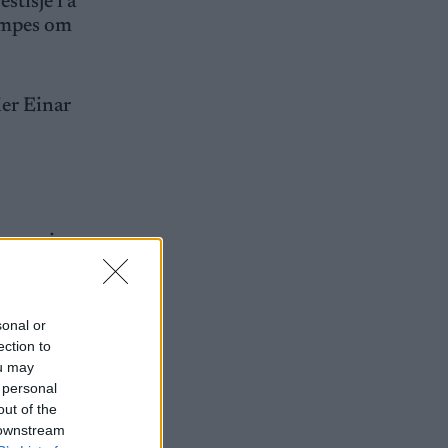
stisje i å
jempes om
ier Einar
gen, sier
 Idre denne
sonal or
veldig
ection to
ou may
 personal
out of the
 downstream