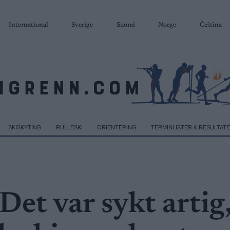
International
Sverige
Suomi
Norge
Čeština
SKISKYTING
RULLESKI
ORIENTERING
TERMINLISTER & RESULTAT
 Det var sykt artig