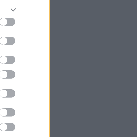
ke
e hun
samfunnet
nter i
ident for
 til