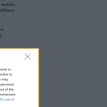
r melder
lubbens
en
r.
sonal or
er
ection to
ou may
 personal
out of the
. Men hun
 downstream
lag. Hun
B’s List of
helt ulike