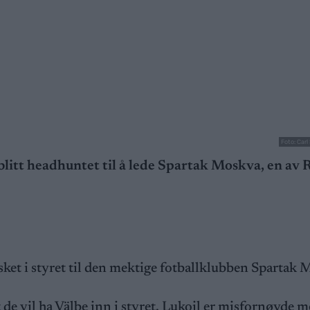
Foto: Car
blitt headhuntet til å lede Spartak Moskva, en av 
sket i styret til den mektige fotballklubben Spartak
 de vil ha Välbe inn i styret. Lukoil er misfornøyde 