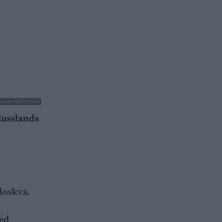
l Sandin/BILDBYRÅN
Russlands
 Moskva.
med