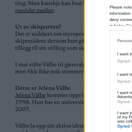
ting. Men kanskje kan hun bidra med noe nytt s
Please note
russiske medier
.
information 
deny consent
in below Go
Ut av skisporten?
Det er usikkert om styreposisjonen i Spartak 
skipresident dersom hun går inn i styret til fotb
Persona
tillegg til sin stilling som skipresident.
I want t
Opted 
I mai stilte Välbe til gjenvalg som styremedle
men fikk ikke nok stemmer og ble
vraket fra F
I want t
Opted 
Dette er Jelena Välbe
I want 
Jelena Välbe
kommer opprinnelig fra Magadan øs
Advertis
Opted 
1998. Hun har en universitetsgrad i samfunns
2007.
I want t
of my P
was col
Välbe la opp sin aktive idrettskarriere etter O
Opted 