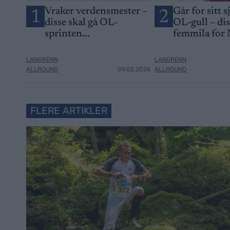
Vraker verdensmester –
Går for sitt s
1
2
disse skal gå OL-
OL-gull – di
sprinten...
femmila for
LANGRENN
LANGRENN
ALLROUND
09.02.2026
ALLROUND
FLERE ARTIKLER