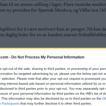
an til en annen stilling i laget. Flere russiske medie
om ny presiden for Spartak Moskva, og Välbe inn i k
lspillere for å være motivert kun av penger. Nå kan d
m daglig leder for en av landets største fotballklubbe
er bør de begynne å spille fotball
.com -
Do Not Process My Personal Information
to opt-out of the sale, sharing to third parties, or processing of your per
orodavko forholder seg rolig til nyheten om at Välbe 
formation for targeted advertising by us, please use the below opt-out s
r selection. Please note that after your opt-out request is processed y
eing interest-based ads based on personal information utilized by us or
disclosed to third parties prior to your opt-out. You may separately opt-
ikke noe som har vært diskutert innad i vårt forbund
losure of your personal information by third parties on the IAB’s list of
g er en effektiv leder som har klart å etablere sterke 
. This information may also be disclosed by us to third parties on the
IA
må ikke blande lederevner og trenerevner. Det er to 
Participants
that may further disclose it to other third parties.