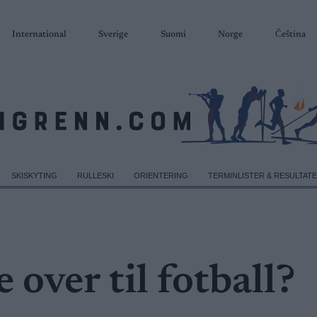
International
Sverige
Suomi
Norge
Čeština
SKISKYTING
RULLESKI
ORIENTERING
TERMINLISTER & RESULTAT
 over til fotball?