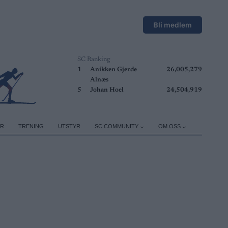
Bli medlem
SC Ranking
1
Anikken Gjerde
26,005,279
Alnæs
5
Johan Hoel
24,504,919
ER
TRENING
UTSTYR
SC COMMUNITY
OM OSS