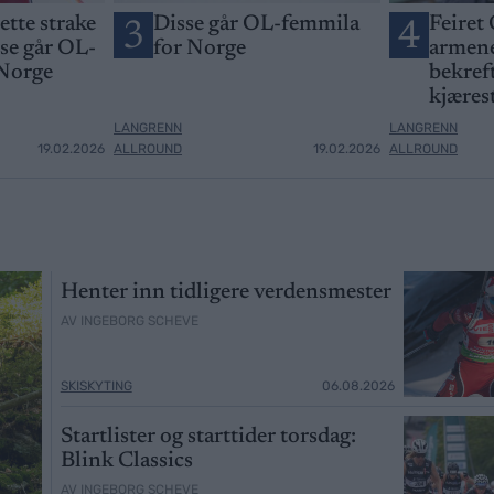
jette strake
Disse går OL-femmila
Feiret 
3
4
sse går OL-
for Norge
armene
 Norge
bekreft
kjæres
LANGRENN
LANGRENN
19.02.2026
ALLROUND
19.02.2026
ALLROUND
Henter inn tidligere verdensmester
AV INGEBORG SCHEVE
SKISKYTING
06.08.2026
Startlister og starttider torsdag:
Blink Classics
AV INGEBORG SCHEVE