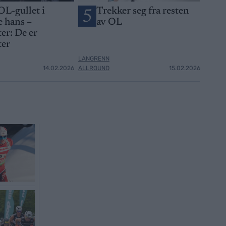
OL-gullet i
Trekker seg fra resten
5
 hans –
av OL
er: De er
ter
LANGRENN
14.02.2026
ALLROUND
15.02.2026