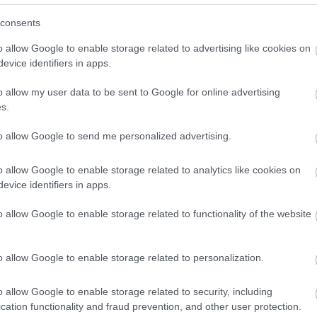
sin trenergjerning.
consents
forbundet siden 2010, og landslagssjef for det russis
o allow Google to enable storage related to advertising like cookies on
evice identifiers in apps.
o allow my user data to be sent to Google for online advertising
ret i den russiske olympiske komiteen, og i 2019 bl
s.
orbundet.
to allow Google to send me personalized advertising.
sasjoner, både innen langrenn og idrett, så vel som i 
o allow Google to enable storage related to analytics like cookies on
angementskomiteer for nasjonale og internasjonale eve
evice identifiers in apps.
t for Tornados ishockeyklubb for kvinner, og er pres
gslivet. Hun skal også ha engasjert seg i valgkampen
o allow Google to enable storage related to functionality of the website
o allow Google to enable storage related to personalization.
o allow Google to enable storage related to security, including
cation functionality and fraud prevention, and other user protection.