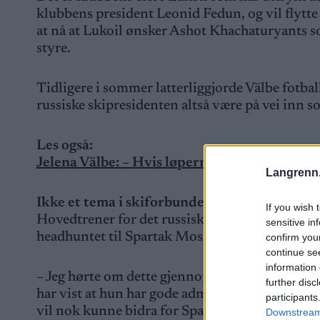
klubbens president Leonid Fedun, og vil flytte h
at nå at Lukoil ønsker Ashot Khachaturyants s
styre.
Tidligere i sommer latterliggjorde Välbe fotbal
russiske skipresidenten altså være på vei inn so
Les også:
Jelena Välbe: – Hvis løperne kun går for peng
Langrenn
Ikke et tema i skiforbundet
If you wish 
Hovedtrener for det russiske landslaget Jurij B
sensitive in
headhuntet til Spartak Moskva.
confirm you
continue se
information 
– Jeg hørte om dette gjennom media. Dette er 
further disc
har vist at hun har gode administrative evner, o
participants
vil nok kunne bidra for Spartak også. Men man 
Downstream 