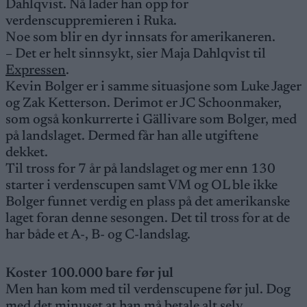
Dahlqvist. Nå lader han opp for
verdenscuppremieren i Ruka.
Noe som blir en dyr innsats for amerikaneren.
– Det er helt sinnsykt, sier Maja Dahlqvist til
Expressen
.
Kevin Bolger er i samme situasjone som Luke Jager
og Zak Ketterson. Derimot er JC Schoonmaker,
som også konkurrerte i Gällivare som Bolger, med
på landslaget. Dermed får han alle utgiftene
dekket.
Til tross for 7 år på landslaget og mer enn 130
starter i verdenscupen samt VM og OL ble ikke
Bolger funnet verdig en plass på det amerikanske
laget foran denne sesongen. Det til tross for at de
har både et A-, B- og C-landslag.
Koster 100.000 bare før jul
Men han kom med til verdenscupene før jul. Dog
med det minuset at han må betale alt selv.