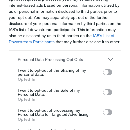
interest-based ads based on personal information utilized by
KEVIN BOLGER i Falun-Borlänges drakt i Gällivare i
us or personal information disclosed to third parties prior to
helgen. Når han går i Ruka til helgen må han betale alt selv.
your opt-out. You may separately opt-out of the further
Foto: BILDBYRÅN
disclosure of your personal information by third parties on the
IAB’s list of downstream participants. This information may
also be disclosed by us to third parties on the
IAB’s List of
Schoonmaker synes synd på Bolger
Downstream Participants
that may further disclose it to other
Samboer Maja Dahlqvist takker seg lykkelig for at
third parties.
hun tilhører det svenske laget.
– Jeg er så takknemlig for det systemet vi har i
Please note that this website/app uses one or more Google
Personal Data Processing Opt Outs
services and may gather and store information including but
Sverige når jeg ser hvordan de har det.
not limited to your visit or usage behaviour. You may click to
I want to opt-out of the Sharing of my
Kollegan JC Schoonmaker var sammen med Kevin
personal data.
grant or deny consent to Google and its third-party tags to
Bolger i Gällivare i helgen. Han får altså alt dekket
Opted In
use your data for below specified purposes in below Google
av forbundet. Men han synes synd på sin kollega,
consent section.
I want to opt-out of the Sale of my
som han skal gå på samme lag som i Ruka.
Personal Data.
– Kevin er en av de beste løperne i USA – og likevel
Opted In
må han betale alt selv for å få gå i verdenscupen. Så
I want to opt-out of processing my
jeg lider med han, det blir et økonomisk stress, sier
Personal Data for Targeted Advertising.
Opted In
Schoonmaker.
– Jeg håper det amerikanske forbundet får inn mer