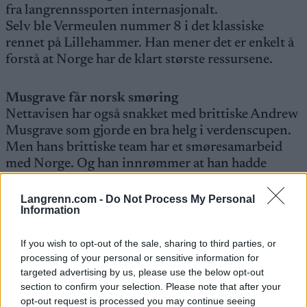
fra langrennssporten internasjonalt.
Selv ble Vermeulen nummer 8 i det klassiske
rennet på Lillehammer. Han mener det er enkelt å
forstå at Norge har de klart største ressursene.
Musgrave får norsk smøring
Nettavisen har også snakket med brittiske Andrew
Musgrave som gjorde en bra helg i verdenscupen.
Men hans brittiske team har et smøresamarbeid
med Norge. Og han innrømmer at han hadde
fantastiske ski i det klassiske rennet Det var det
flere land som ikke var i nærheten av.
Langrenn.com -
Do Not Process My Personal
Information
Også Musgrave har bodd lenge i Norge, og han
understreker at den største årsaken til dominansen
If you wish to opt-out of the sale, sharing to third parties, or
er at nordmennene trener best. Men han ønsker
processing of your personal or sensitive information for
også forandringer som Vermeulen og viser til
targeted advertising by us, please use the below opt-out
verdenscupen i Tallinn der alle fikk samme
section to confirm your selection. Please note that after your
smøring forrige sesong.
opt-out request is processed you may continue seeing