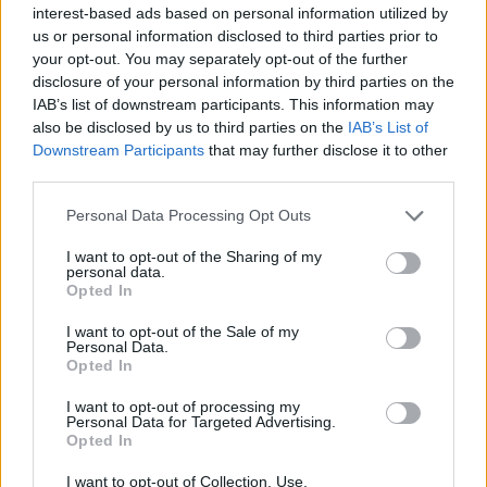
– Jeg tror kanskje det er veien å gå. Når de har de
interest-based ads based on personal information utilized by
beste løperne og bedre ski, så blir det vanskelig for
us or personal information disclosed to third parties prior to
mindre nasjoner å konkurrere, sier ”Mussy” til
your opt-out. You may separately opt-out of the further
disclosure of your personal information by third parties on the
Nettavisen.
IAB’s list of downstream participants. This information may
also be disclosed by us to third parties on the
IAB’s List of
Monsen holder ikke med
Downstream Participants
that may further disclose it to other
Norges landslagstrener Arild Monsen holder ikke
third parties.
med om at Norge har fordeler mot andre nasjoner.
Please note that this website/app uses one or more Google
Personal Data Processing Opt Outs
– Vi har et like stort team som syv andre nasjoner,
services and may gather and store information including but
sier Monsen, som heller peker på at Norge har
not limited to your visit or usage behaviour. You may click to
I want to opt-out of the Sharing of my
personal data.
flinke smørere som ofte treffer bra. Han peker også
grant or deny consent to Google and its third-party tags to
Opted In
på skikulturen i Norge og det at vi har enormt
use your data for below specified purposes in below Google
consent section.
mange ungdommer som satser på ski.
I want to opt-out of the Sale of my
Personal Data.
Fredagens vinner Martin Løwstrøm Nyenget tror
Opted In
også at nordmennene presser seg enda hardere på
grunn av den enorme konkurransen om VM-
I want to opt-out of processing my
Personal Data for Targeted Advertising.
billettene.
Opted In
– Konkurransen på det norske laget for å komme
I want to opt-out of Collection, Use,
med i troppen til VM er så steinhard at vi pusher