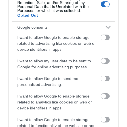
Retention, Sale, and/or Sharing of my
hverandre veldig hardt, sier Nyenget.
Personal Data that Is Unrelated with the
Purposes for which it was collected.
Opted Out
Google consents
I want to allow Google to enable storage
Meld deg på vårt nyhetsbrev
related to advertising like cookies on web or
device identifiers in apps.
I want to allow my user data to be sent to
Meld deg på
Google for online advertising purposes.
I want to allow Google to send me
personalized advertising.
I want to allow Google to enable storage
MEST LEST
related to analytics like cookies on web or
device identifiers in apps.
I want to allow Google to enable storage
related to functionality of the website or app.
Vrake
Går
Disse
Feiret
Trekk