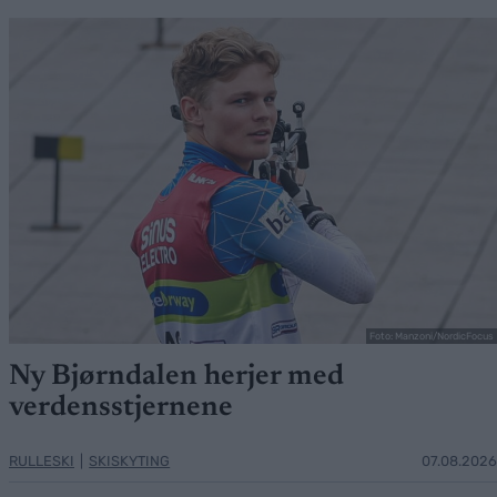
Foto: Manzoni/NordicFocus
Ny Bjørndalen herjer med
verdensstjernene
RULLESKI
|
SKISKYTING
07.08.2026