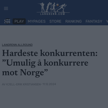
Skip
to
content
PLAY
MYPAGES
STORE
RANKING
FANTASY
LANGRENN ALLROUND
Hardeste konkurrenten:
”Umulig å konkurrere
mot Norge”
• 11.12.2024
AV KJELL-ERIK KRISTIANSEN