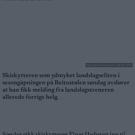
Foto: Marius Simensen / BILDBYRÅN
Skiskytteren som ydmyket landslagseliten i
sesongåpningen på Beitostølen søndag avslører
at han fikk melding fra landslagstreneren
allerede forrige helg.
Søndag gikk skiskytteren Einar Hedegart inn til