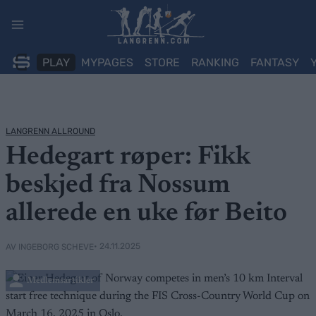
Skip
to
content
PLAY
MYPAGES
STORE
RANKING
FANTASY
LANGRENN ALLROUND
Hedegart røper: Fikk
beskjed fra Nossum
allerede en uke før Beito
• 24.11.2025
AV INGEBORG SCHEVE
Medlemsartikler