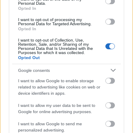
på programmet og Norge kan stille med nasjonal
Personal Data.
Opted In
kvote i tillegg til den ordinære verdenscupkvoten.
Disse plassene fordeles etter Norgescupåpningen
I want to opt-out of processing my
på Gålå.
Personal Data for Targeted Advertising.
Opted In
I want to opt-out of Collection, Use,
Den siste verdenscuprunden før jul går i Davos fra
Retention, Sale, and/or Sharing of my
12. til 14. desember. Der er det kun en OL-øvelse
Personal Data that Is Unrelated with the
Purposes for which it was collected.
på programmet: 10 kilometer fristil med
Opted Out
individuell start.
Google consents
Etter det gjenstår det kun en klassisk sprint i
I want to allow Google to enable storage
verdenscupen før OL-uttaket i januar. Den går
related to advertising like cookies on web or
under Tour de Ski.
device identifiers in apps.
I want to allow my user data to be sent to
OL 2026 arrangeres i Milano/Cortina 6. til 22.
Google for online advertising purposes.
februar.
I want to allow Google to send me
personalized advertising.