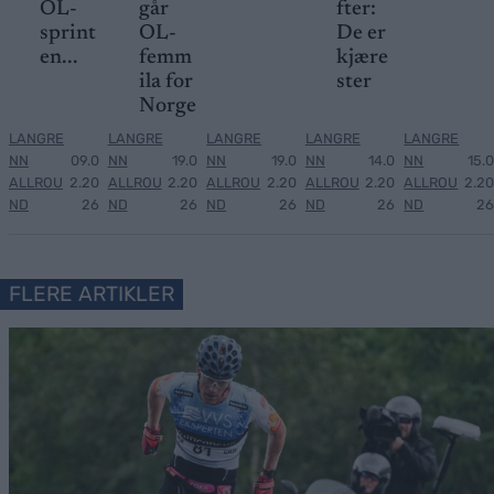
OL-
går
fter:
sprint
OL-
De er
en...
femm
kjære
ila for
ster
Norge
LANGRE
LANGRE
LANGRE
LANGRE
LANGRE
NN
09.0
NN
19.0
NN
19.0
NN
14.0
NN
15.0
ALLROU
2.20
ALLROU
2.20
ALLROU
2.20
ALLROU
2.20
ALLROU
2.20
ND
26
ND
26
ND
26
ND
26
ND
26
FLERE ARTIKLER