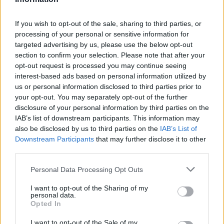
Kort oppsummert gjelder at de som ikke har gått
If you wish to opt-out of the sale, sharing to third parties, or
verdenscup før jul, er ikke med til OL i februar: I
processing of your personal or sensitive information for
uttaket teller ferske resultater fra øverste nivå. Og i
targeted advertising by us, please use the below opt-out
den sammenheng står og falle alt på fire helger før
section to confirm your selection. Please note that after your
jul og ett renn i Tour de Ski. Den første av disse
opt-out request is processed you may continue seeing
helgene var den nasjonale sesongåpningen på
interest-based ads based on personal information utilized by
us or personal information disclosed to third parties prior to
Beitostølen, som også er første steg på veien til OL
your opt-out. You may separately opt-out of the further
2026..
disclosure of your personal information by third parties on the
IAB’s list of downstream participants. This information may
I løpet av de tre renndagene på Beitostølen ble det
also be disclosed by us to third parties on the
IAB’s List of
Downstream Participants
that may further disclose it to other
klart hvilke løpere som skal gå
third parties.
verdenscupåpningen i Ruka 28. til 30. november,
og hvem som må gå styggfort i
Please note that this website/app uses one or more Google
Personal Data Processing Opt Outs
Norgescupåpningen på Gålå samme helg.
services and may gather and store information including but
not limited to your visit or usage behaviour. You may click to
I want to opt-out of the Sharing of my
personal data.
grant or deny consent to Google and its third-party tags to
Opted In
Deretter venter tre verdenscuprenn i Trondheim
use your data for below specified purposes in below Google
helga 5. til 7. desember, der samtlige øvelser står
consent section.
I want to opt-out of the Sale of my