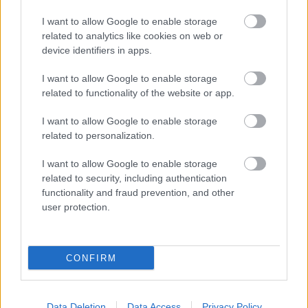
Uttaket til OL baseres på følgende i rangert
I want to allow Google to enable storage
rekkefølge:
related to analytics like cookies on web or
1. Relevante resultater i verdenscupen 2025/26
device identifiers in apps.
2. Resultater i 2024/25
I want to allow Google to enable storage
3. Prestasjoner i tidligere mesterskap er
related to functionality of the website or app.
meritterende
I want to allow Google to enable storage
related to personalization.
(Kilde:
Skiforbundets sesonginformasjoner 2025-
26
)
I want to allow Google to enable storage
related to security, including authentication
Se også:
Alt av program for OL 2026, Tour de
functionality and fraud prevention, and other
user protection.
Ski og verdenscupen i langrenn
CONFIRM
Meld deg på vårt nyhetsbrev
Data Deletion
Data Access
Privacy Policy