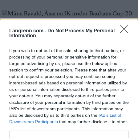
Langrenn.com -
Do Not Process My Personal
Måns Ravald flytter til Norge for å trene med de beste i
Information
verden. Foto: Mats Andersson / BILDBYRÅN
If you wish to opt-out of the sale, sharing to third parties, or
processing of your personal or sensitive information for
Vil helst gå Norgescup
targeted advertising by us, please use the below opt-out
section to confirm your selection. Please note that after your
Nå er målet å ta seg til U23-VM i januar. Det betyr
opt-out request is processed you may continue seeing
at Ravald må prioritere konkurranser i Sverige
interest-based ads based on personal information utilized by
første del av sesongen for å bli vurdert i uttaket.
us or personal information disclosed to third parties prior to
Men etterpå vil han helst gå Norgescup.
your opt-out. You may separately opt-out of the further
disclosure of your personal information by third parties on the
IAB’s list of downstream participants. This information may
– Vi må jo være ærlig. Det er mye større bredde i
also be disclosed by us to third parties on the
IAB’s List of
Norge, mye høyere nivå generelt. Og det er mange
Downstream Participants
that may further disclose it to other
flere utviklingsmiljøer som holder høyt nivå. Å få
third parties.
være en del av det systemet gjør at man kan bli