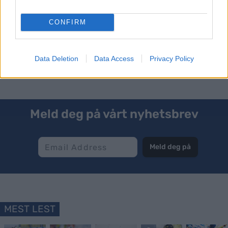
Utøverne på Team Olympiaparken kan vise til en enorm
framgang fra første til andre sesong. Nå er svenske Måns
Ravald en del av laget, som teamets første utlending
CONFIRM
noensinne. Foto: Roar Viken
Data Deletion
Data Access
Privacy Policy
Meld deg på vårt nyhetsbrev
Meld deg på
MEST LEST