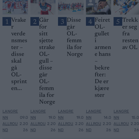
Vrake
Går
Disse
Feiret
Trekk
1
2
3
4
5
r
for
går
OL-
er seg
verde
sitt
OL-
gullet
fra
nsmes
sjette
femm
i
resten
ter –
strake
ila for
armen
av OL
disse
OL-
Norge
e hans
skal
gull –
–
gå
disse
bekre
OL-
går
fter:
sprint
OL-
De er
en...
femm
kjære
ila for
ster
Norge
LANGRE
LANGRE
LANGRE
LANGRE
LANGRE
NN
09.0
NN
19.0
NN
19.0
NN
14.0
NN
15.0
ALLROU
2.20
ALLROU
2.20
ALLROU
2.20
ALLROU
2.20
ALLROU
2.20
ND
26
ND
26
ND
26
ND
26
ND
26