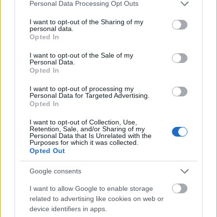
Please note that this website/app uses one or more Google
veldig god, så det vil jeg utnytte, sier Ravald, som
Personal Data Processing Opt Outs
services and may gather and store information including but
er laget første utlending noensinne.
not limited to your visit or usage behaviour. You may click to
I want to opt-out of the Sharing of my
personal data.
grant or deny consent to Google and its third-party tags to
Opted In
Han merker forskjell allerede etter noen få dager
use your data for below specified purposes in below Google
consent section.
på den første samlingen med det norske laget.
I want to opt-out of the Sale of my
Personal Data.
Opted In
– Det virker som at hele kulturen er bedre i Norge.
I want to opt-out of processing my
De gjør alt litt nøyere, og klarer å trene litt
Personal Data for Targeted Advertising.
Opted In
smartere og litt mer, men likevel få til nok
restitusjon og ha det gøy samtidig. Da blir hele
I want to opt-out of Collection, Use,
balansen i satsingen litt bedre, sier Ravald, og
Retention, Sale, and/or Sharing of my
Personal Data that Is Unrelated with the
legger til.
Purposes for which it was collected.
Opted Out
– Det er få svensker som drar til Norge nå, men jeg
Google consents
tror det kommer til å endre seg.
I want to allow Google to enable storage
related to advertising like cookies on web or
En berikelse for laget
device identifiers in apps.