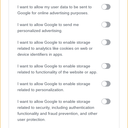
Trener i Team Olympiaparken Ole Conrad Burud
I want to allow my user data to be sent to
har fulgt med på Måns Ravald over tid. Han mener
Google for online advertising purposes.
den svenske unggutten er et stort talent som kan
I want to allow Google to send me
nå langt, men at han også er en berikelse for laget.
personalized advertising.
– Måns er en veldig spennende løper. Han er en
I want to allow Google to enable storage
related to analytics like cookies on web or
utøver som allerede er på et ekstremt høyt nivå, er
device identifiers in apps.
offensiv og nysgjerrig, og vi fikk en veldig god
dialog med en gang. Vi tror han kommer til å bli en
I want to allow Google to enable storage
god brikke inn i det laget vi har, sier Burud til
related to functionality of the website or app.
Langrenn.com, og fortsetter.
I want to allow Google to enable storage
related to personalization.
– Så vi synes det er veldig kult at så gode utøvere
som han har lyst til å komme hit og lære av det vi
I want to allow Google to enable storage
gjør her. Men vi synes også det blir lærerikt å få
related to security, including authentication
inn litt perspektiver fra andre miljøer.
functionality and fraud prevention, and other
user protection.