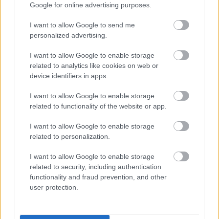
Google for online advertising purposes.
kilometer klassisk for både kvinner og menn.
I want to allow Google to send me
personalized advertising.
I want to allow Google to enable storage
related to analytics like cookies on web or
Meld deg på vårt nyhetsbrev
device identifiers in apps.
I want to allow Google to enable storage
related to functionality of the website or app.
Meld deg på
I want to allow Google to enable storage
related to personalization.
I want to allow Google to enable storage
MEST LEST
related to security, including authentication
functionality and fraud prevention, and other
user protection.
Vrake
Går
Disse
Feiret
Trekk