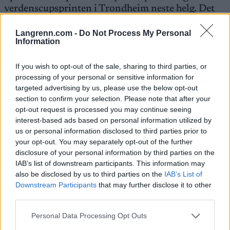
verdenscupsprinten i Trondheim neste helg. Det
blir hans andre verdenscup så langt i karrieren.
Første gang var bysprinten i Drammen i 2023, der
Langrenn.com -
Do Not Process My Personal
Information
han ble nummer 12.
If you wish to opt-out of the sale, sharing to third parties, or
To tideler bak de to som gjør opp om seieren følger
processing of your personal or sensitive information for
Lars Heggen, juniorverdensmesteren som nå har
targeted advertising by us, please use the below opt-out
gått over i voksenklassen.
section to confirm your selection. Please note that after your
opt-out request is processed you may continue seeing
interest-based ads based on personal information utilized by
Løft etter teambytte
us or personal information disclosed to third parties prior to
your opt-out. You may separately opt-out of the further
Etter flere år på regionlaget Elon Innlandet,
disclosure of your personal information by third parties on the
bestemte Opsal seg for å gå å følge kjæresten over
IAB’s list of downstream participants. This information may
also be disclosed by us to third parties on the
IAB’s List of
til Team Konnerud. Samtidig flyttet han også til
Downstream Participants
that may further disclose it to other
Drammen, der de to nå har funnet seg godt til
third parties.
rette.
Please note that this website/app uses one or more Google
Personal Data Processing Opt Outs
services and may gather and store information including but
Se også:
Flørtet i et år – nå har de flyttet