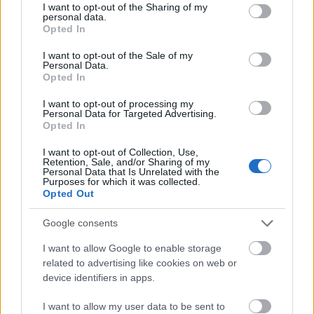
not limited to your visit or usage behaviour. You may click to
I want to opt-out of the Sharing of my
sammen rett ved løypa
personal data.
grant or deny consent to Google and its third-party tags to
Opted In
use your data for below specified purposes in below Google
consent section.
I want to opt-out of the Sale of my
Norgescup Gålå 2025 resultater
Personal Data.
Opted In
Sprint finale, menn
I want to opt-out of processing my
1. Mats Opsal, MjøsSki/ Team Konnerud, 3:14.92
Personal Data for Targeted Advertising.
Opted In
2. Amund Korsæth, Trøsken IL/ Team Elon
Oslofjord, 3.15.16
I want to opt-out of Collection, Use,
Retention, Sale, and/or Sharing of my
3. Lars Heggen, Harestua IL/ Team Aker Dæhlie
Personal Data that Is Unrelated with the
Nordmarka, 3:15.21
Purposes for which it was collected.
Opted Out
4. Håkon Skaanes, Strindheim IL, 3:17.74
5. Lars Michael Saab Bjertnæs, Njård IL, 3:18.68
Google consents
6. Harald Astrup Arnesen, Heming IL, 3:19.49
I want to allow Google to enable storage
related to advertising like cookies on web or
Fullstendige resultater
device identifiers in apps.
I want to allow my user data to be sent to
Søndag avslutter Norgescupen på Gålå med 20