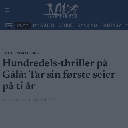
Skip
to
content
PLAY
MYPAGES
STORE
RANKING
FANTASY
LANGRENN ALLROUND
Hundredels-thriller på
Gålå: Tar sin første seier
på ti år
• 29.11.2025
AV INGEBORG SCHEVE