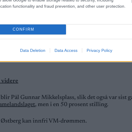
cation functionality and fraud prevention, and other user protection.
imidlertid på plass.
elene Marie Fossesholm. Begge bor i Oslo, og begge 
CONFIRM
n har nå organisert sitt eget private opplegg. Johaug e
Data Deletion
Data Access
Privacy Policy
legger ned det som kreves for å eventuelt skulle stille t
m videre
 blir Pål Gunnar Mikkelsplass, slik det også var sist 
damelandslaget
, men i en 50 prosent stilling.
tad Østberg kan innfri VM-drømmen.