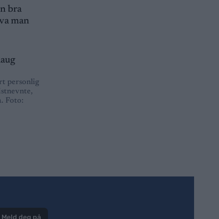
en bra
 hva man
rt personlig
istnevnte,
. Foto:
Meld deg på