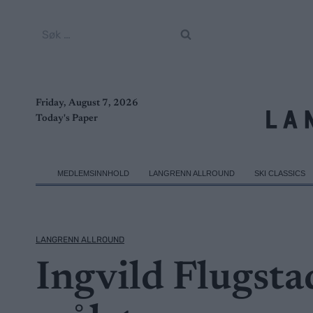
Skip
to
Søk
content
etter:
Friday, August 7, 2026
Today's Paper
MEDLEMSINNHOLD
LANGRENN ALLROUND
SKI CLASSICS
LANGRENN ALLROUND
Ingvild Flugsta