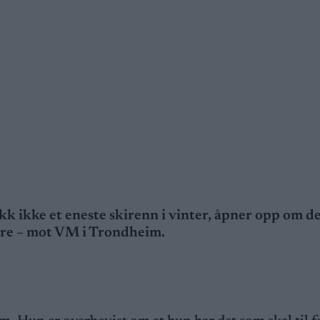
ikk ikke et eneste skirenn i vinter, åpner opp om d
dere – mot VM i Trondheim.