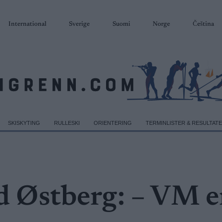
International
Sverige
Suomi
Norge
Čeština
SKISKYTING
RULLESKI
ORIENTERING
TERMINLISTER & RESULTAT
d Østberg: – VM e