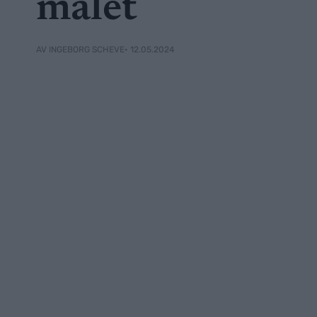
målet
• 12.05.2024
AV INGEBORG SCHEVE