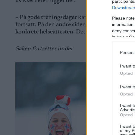
usikkerheten ligger der.
participants
Downstream 
– På gode treningsdager kan jeg kjenne på troe
Please note
fortsatt. På den andre siden kan jeg ofte si til m
information 
deny consent
konkrete helseattesten. Det er en vond situasjo
in below Go
Saken fortsetter under
Persona
I want t
Opted 
I want t
Opted 
I want 
Advertis
Opted 
I want t
of my P
was col