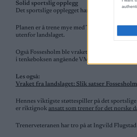
Solid sportslig opplegg
authenti
Det sportslige opplegget har Flugstad Østberg 
Planen er å trene mye med Therese Johaug og H
utenfor landslaget.
Også Fossesholm ble vraket fra laget i april, me
i tenkeboksen angående VM-comeback, men «
Les også:
Vraket fra landslaget: Slik satser Fosseshol
Hennes viktigste støttespiller på det sportslige
er riktignok
ansatt som trener for det norske 
Trenerveteranen har tro på at Ingvild Flugs