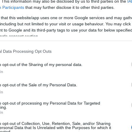
. This information may also be disclosed by us to third parties on the
IA
Participants
that may further disclose it to other third parties.
n på å kunne kjempe om medaljer. Ellers hadde jeg ik
 that this website/app uses one or more Google services and may gath
eg selv at jeg har jo ikke sjanse så lenge jeg ikke har 
including but not limited to your visit or usage behaviour. You may click 
 to Google and its third-party tags to use your data for below specifi
n å være i, sier Flugstad Østberg.
ogle consent section.
l Data Processing Opt Outs
o opt-out of the Sharing of my personal data.
In
o opt-out of the Sale of my Personal Data.
In
to opt-out of processing my Personal Data for Targeted
ing.
In
o opt-out of Collection, Use, Retention, Sale, and/or Sharing
ersonal Data that Is Unrelated with the Purposes for which it
lected.