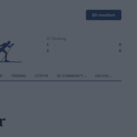
Bli medlem
SC Ranking
1
-
0
2
-
0
ER
TRENING
UTSTYR
SC COMMUNITY
OM OSS
r