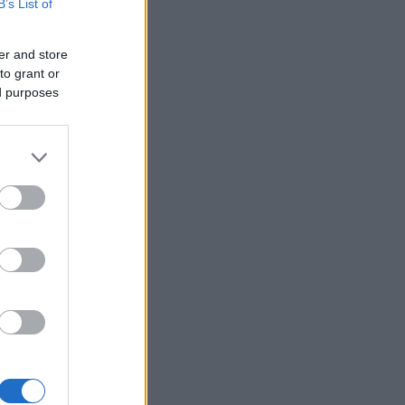
B’s List of
ke
er and store
denne
to grant or
ed purposes