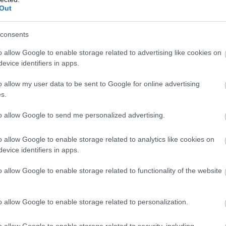
Out
consents
o allow Google to enable storage related to advertising like cookies on
evice identifiers in apps.
o allow my user data to be sent to Google for online advertising
s.
to allow Google to send me personalized advertising.
o allow Google to enable storage related to analytics like cookies on
evice identifiers in apps.
o allow Google to enable storage related to functionality of the website
Østberg og Anne Kjersti Kalvå etter stafettseieren på VM i Plan
o allow Google to enable storage related to personalization.
Bildbyrån
o allow Google to enable storage related to security, including