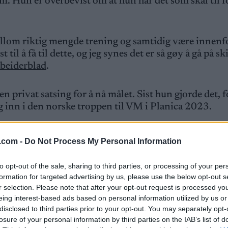
m. Hun er overbevist om at hun har det som skal til f
 mellom riktig mengde trening og samtidig være innenf
t til å få til dette, og jeg synes det er så gøy å gå på ski
beiderblad
.
 privat satsing for å nå målet. Sist hun gjorde det, f
eg inn i den norske troppen til VM i Planica 2023.
onsorer.
.com -
Do Not Process My Personal Information
 jeg trenger hjelp. Jeg synes også det er litt ekkelt ford
to opt-out of the sale, sharing to third parties, or processing of your per
lv om jeg ikke hadde gått på en ny sesong uten å ha tro
formation for targeted advertising by us, please use the below opt-out s
r selection. Please note that after your opt-out request is processed y
pe om medaljer i VM, sier Flugstad Østberg.
eing interest-based ads based on personal information utilized by us or
disclosed to third parties prior to your opt-out. You may separately opt-
har trent greit, og stort sett vært frisk og skadefri,
losure of your personal information by third parties on the IAB’s list of