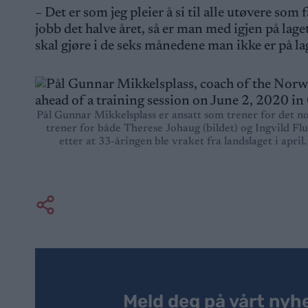
– Det er som jeg pleier å si til alle utøvere som 
jobb det halve året, så er man med igjen på laget
skal gjøre i de seks månedene man ikke er på lag
Pål Gunnar Mikkelsplass er ansatt som trener for det no
trener for både Therese Johaug (bildet) og Ingvild Flu
etter at 33-åringen ble vraket fra landslaget i apr
Meld deg på vårt nyh