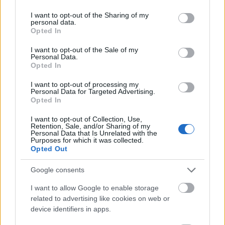
services and may gather and store information including but
Hommelvik IL.
not limited to your visit or usage behaviour. You may click to
I want to opt-out of the Sharing of my
personal data.
grant or deny consent to Google and its third-party tags to
Opted In
– Jeg hadde håpet å kunne bidra der, men sånn er
use your data for below specified purposes in below Google
consent section.
livet, sukker Jenssen.
I want to opt-out of the Sale of my
Personal Data.
Opted In
Håper på ny tillit fra landslaget
I want to opt-out of processing my
Selv om NM del 1 går i vasken for Jenssen, håper
Personal Data for Targeted Advertising.
han likevel å berge plassen på rekruttlandslaget.
Opted In
I want to opt-out of Collection, Use,
Retention, Sale, and/or Sharing of my
Føler du at landslagsplassen er truet?
Personal Data that Is Unrelated with the
– Ja. Men nå skal jeg konsentrere meg om resten av
Purposes for which it was collected.
Opted Out
sesongen, og så ser jeg på dette etter NM på Lygna
i april. Men jeg tror det blir tøft.
Google consents
I want to allow Google to enable storage
Jan Thomas Jenssen har imidlertid ingen planer
related to advertising like cookies on web or
om å legge opp dersom landslagsplassen skulle
device identifiers in apps.
ryke.