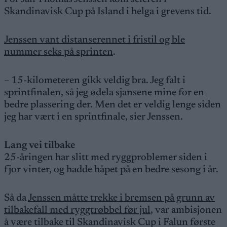
Skandinavisk Cup på Island i helga i grevens tid.
Jenssen vant distanserennet i fristil og ble
nummer seks på sprinten
.
– 15-kilometeren gikk veldig bra. Jeg falt i
sprintfinalen, så jeg ødela sjansene mine for en
bedre plassering der. Men det er veldig lenge siden
jeg har vært i en sprintfinale, sier Jenssen.
Lang vei tilbake
25-åringen har slitt med ryggproblemer siden i
fjor vinter, og hadde håpet på en bedre sesong i år.
Så da
Jenssen måtte trekke i bremsen på grunn av
tilbakefall med ryggtrøbbel før jul
, var ambisjonen
å være tilbake til Skandinavisk Cup i Falun første