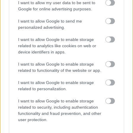
I want to allow my user data to be sent to
Google for online advertising purposes.
Hvilke ambisjoner har du nå?
– Jeg vil ut å gå verdenscup. Men målet er å bli best
I want to allow Google to send me
i verden i langrenn.
personalized advertising.
I want to allow Google to enable storage
related to analytics like cookies on web or
device identifiers in apps.
I want to allow Google to enable storage
Meld deg på vårt nyhetsbrev
related to functionality of the website or app.
I want to allow Google to enable storage
Meld deg på
related to personalization.
I want to allow Google to enable storage
related to security, including authentication
functionality and fraud prevention, and other
user protection.
MEST LEST