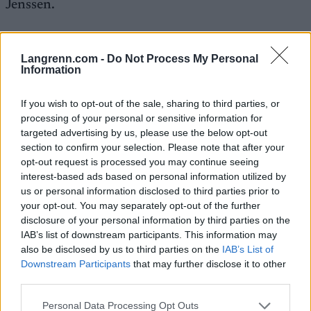
Jenssen.
Ny nedtur etter seieren på Island
Langrenn.com -
Do Not Process My Personal
Etter suksessen i finalen av Skandinavisk Cup på
Information
Island, og med ryggen, kroppen og motivasjonen
på topp, fikk Jenssen en ny knyttneve i trynet på
If you wish to opt-out of the sale, sharing to third parties, or
mandag.
processing of your personal or sensitive information for
targeted advertising by us, please use the below opt-out
section to confirm your selection. Please note that after your
– Da jeg kom hjem fra Island, fikk jeg påvist Covid.
opt-out request is processed you may continue seeing
Det passet litt dårlig nå, like før NM og jeg er i
interest-based ads based on personal information utilized by
toppform, innrømmer
25-åringen fra Hommelvik
us or personal information disclosed to third parties prior to
IL
.
your opt-out. You may separately opt-out of the further
disclosure of your personal information by third parties on the
IAB’s list of downstream participants. This information may
For det første hadde det passet ekstra bra med
also be disclosed by us to third parties on the
IAB’s List of
noen saftige plasseringer i NM etter en vinter med
Downstream Participants
that may further disclose it to other
lite påfyll til CV’en og et landslagsuttak som skal
third parties.
gjøres i april. Men Jenssen er spesielt skuffet over
Please note that this website/app uses one or more Google
at han mister NM-stafetten med laget fra
Personal Data Processing Opt Outs