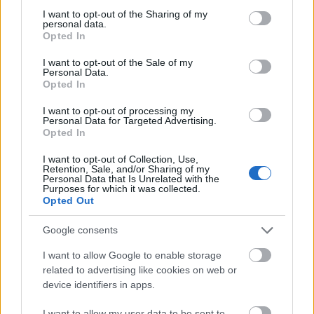
not limited to your visit or usage behaviour. You may click to
I want to opt-out of the Sharing of my
vinnerresepten ikke har gått av moten.
personal data.
grant or deny consent to Google and its third-party tags to
Opted In
use your data for below specified purposes in below Google
Bjervig best
consent section.
I want to opt-out of the Sale of my
Personal Data.
Opted In
Italieneren Giorgio Di Centa ble nummer to
lørdag. Han kom 9,6 sekunder bak Bauer i mål.
I want to opt-out of processing my
Personal Data for Targeted Advertising.
Beste norske ble Espen Bjervig på 3. plass. 28-
Opted In
åringen fra Nøtterøy utenfor Tønsberg var 19
I want to opt-out of Collection, Use,
sekunder bak vinneren, mens Jevne på 4. plass var
Retention, Sale, and/or Sharing of my
seks sekunder bak Bjervig igjen.
Personal Data that Is Unrelated with the
Purposes for which it was collected.
Opted Out
– Dette var bra. Jeg hadde ikke ventet å bli nummer
Google consents
tre. Det fungerte akkurat som det skulle, sa
Bjervig.
I want to allow Google to enable storage
related to advertising like cookies on web or
device identifiers in apps.
– Jeg fikk presset bra, men ble også slått av en som
nesten kom direkte fra sykesenga, sa Bjervig og ga
I want to allow my user data to be sent to