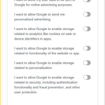
Jevne hånda. Fjorårets verdenscupvinner, Johan
Google for online advertising purposes.
Mühlegg, kom på 7. plass lørdag.
I want to allow Google to send me
personalized advertising.
I want to allow Google to enable storage
related to analytics like cookies on web or
device identifiers in apps.
Meld deg på vårt nyhetsbrev
I want to allow Google to enable storage
related to functionality of the website or app.
Meld deg på
I want to allow Google to enable storage
related to personalization.
I want to allow Google to enable storage
related to security, including authentication
MEST LEST
functionality and fraud prevention, and other
user protection.