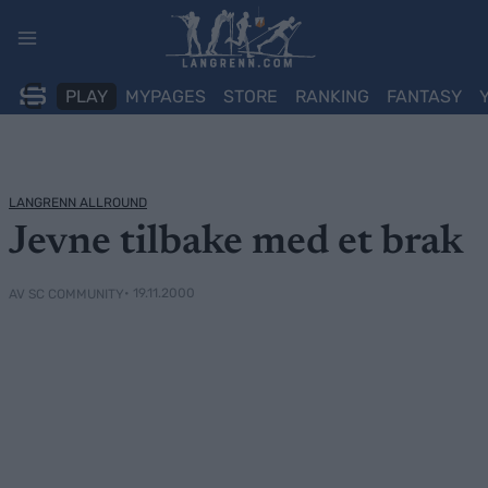
Skip
to
content
PLAY
MYPAGES
STORE
RANKING
FANTASY
LANGRENN ALLROUND
Jevne tilbake med et brak
• 19.11.2000
AV SC COMMUNITY