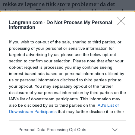
rekke av løperne fikk store problemer da det
sluttet å snø. Thomas Alsgaard var blant disse, han
havnet som nummer 24.
Langrenn.com -
Do Not Process My Personal
Information
Odd-Bjørn Hjelmeset slet også med glatte ski. Han
If you wish to opt-out of the sale, sharing to third parties, or
ble nummer 11. Mange av løperne gikk på
processing of your personal or sensitive information for
rubbede ski. For noen slo det heldig ut, for andre
targeted advertising by us, please use the below opt-out
var det motsatt. Tor Arne Hetland brøt for
section to confirm your selection. Please note that after your
eksempel tidlig. En som ikke slet med dårlige ski
opt-out request is processed you may continue seeing
var tsjekkeren Lukas Bauer.
interest-based ads based on personal information utilized by
us or personal information disclosed to third parties prior to
your opt-out. You may separately opt-out of the further
At akkurat han skulle vinne på Beitostølen var en
disclosure of your personal information by third parties on the
relativt stor overraskelse, for å si det pent. Bauer
IAB’s list of downstream participants. This information may
har vist tenner før også, men har aldri vært i
also be disclosed by us to third parties on the
IAB’s List of
nærheten av å stå øverst på en seierspall.
Downstream Participants
that may further disclose it to other
third parties.
– Jeg satset på å gå fort fra start til mål, sa han
Please note that this website/app uses one or more Google
Personal Data Processing Opt Outs
megetsigende og avslørte at den gamle
services and may gather and store information including but