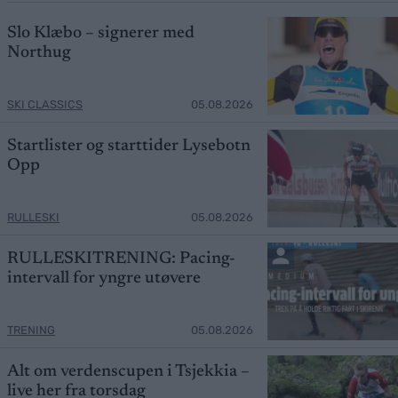
Slo Klæbo – signerer med
Northug
SKI CLASSICS
05.08.2026
Startlister og starttider Lysebotn
Opp
RULLESKI
05.08.2026
RULLESKITRENING: Pacing-
intervall for yngre utøvere
TRENING
05.08.2026
Alt om verdenscupen i Tsjekkia –
live her fra torsdag