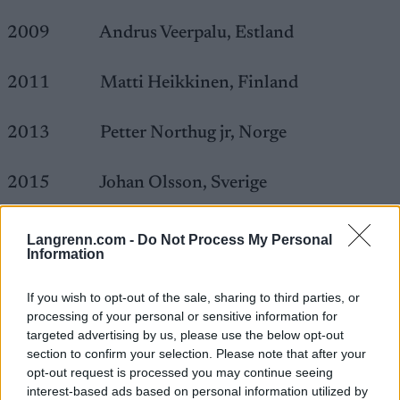
2009 Andrus Veerpalu, Estland
2011 Matti Heikkinen, Finland
2013 Petter Northug jr, Norge
2015 Johan Olsson, Sverige
2017 Iivo Niskanen, Finland
Langrenn.com -
Do Not Process My Personal
Information
2019 Martin Johnsrud Sundby, Norge
If you wish to opt-out of the sale, sharing to third parties, or
processing of your personal or sensitive information for
2021 Hans Christer Holund, Norge
targeted advertising by us, please use the below opt-out
section to confirm your selection. Please note that after your
opt-out request is processed you may continue seeing
2023 Simen Hegstad Krüger, Norge
interest-based ads based on personal information utilized by