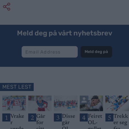
Meld deg på vårt nyhetsbrev
Meld deg på
MEST LEST
Vrake
Går
Disse
Feiret
Trekk
1
2
3
4
5
r
for
går
OL-
er seg