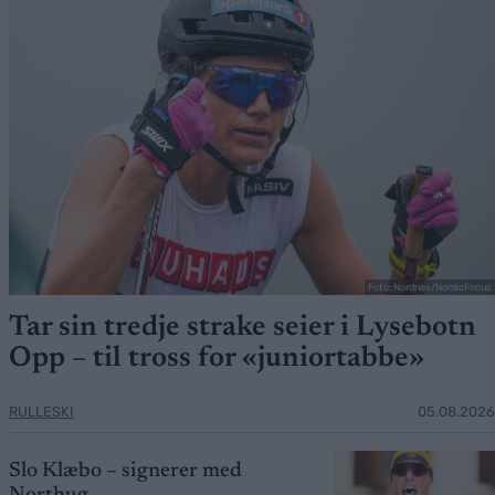
Foto: Nordnes/NordicFocus
Tar sin tredje strake seier i Lysebotn
Opp – til tross for «juniortabbe»
RULLESKI
05.08.2026
Slo Klæbo – signerer med