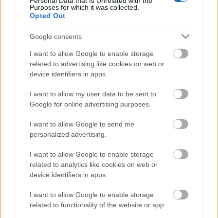
Personal Data that Is Unrelated with the
Purposes for which it was collected.
Opted Out
Martin Løwstrøm Nyenget, Norge
Google consents
Styrket etter sølv i skiathlon. Den kanskje
I want to allow Google to enable storage
sterkeste klassiske løpere på det norske laget. Har
related to advertising like cookies on web or
device identifiers in apps.
også vunnet internasjonalt i denne stilarten.
Nyenget har også en fordel med individuell start.
I want to allow my user data to be sent to
Da betyr ikke Klæbos spurt like mye. Har bare
Google for online advertising purposes.
startet to ganger i VM-sammenheng.
I want to allow Google to send me
personalized advertising.
2. Harald Østberg Amundsen, Norge
I want to allow Google to enable storage
Var absolutt ikke i toppen i klassisk som yngre
related to analytics like cookies on web or
device identifiers in apps.
løper. Men fjorårets verdenscupvinner har gjort
store framskritt i denne stilarten også. Dessuten er
I want to allow Google to enable storage
han så sterk og rask at han må regnes som en av de
related to functionality of the website or app.
største favorittene her.