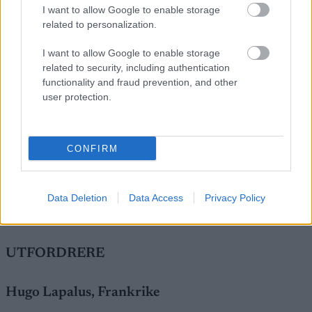
I want to allow Google to enable storage
related to personalization.
3
. Johannes Høsflot Klæbo, Norge
I want to allow Google to enable storage
Kanskje det vanskeligste gullet for Klæbo. Han
related to security, including authentication
functionality and fraud prevention, and other
kan absolutt vinne, men her har han ikke fordelen
user protection.
av verdens beste spurt. Så er spørsmålet om han er
mett etter to gull. Hvor mye motivasjon kan han
riste fram på hjemmebane? Er sulten på gull
CONFIRM
umettelig?
HARALD ØSTBERG AMUNDSEN gikk bokstavelig så
Data Deletion
Data Access
Privacy Policy
blodet sprutet i bronseløpet i skiathlon. Foto: NORDIC
FOCUS
UTFORDRERE
Hugo Lapalus, Frankrike