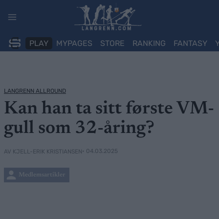
Skip
to
content
PLAY
MYPAGES
STORE
RANKING
FANTASY
LANGRENN ALLROUND
Kan han ta sitt første VM-
gull som 32-åring?
• 04.03.2025
AV KJELL-ERIK KRISTIANSEN
Medlemsartikler