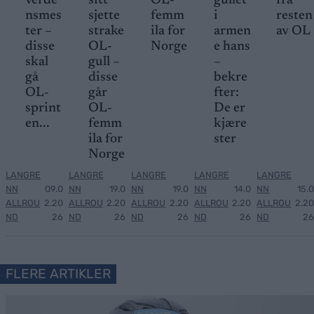
verde
sitt
OL-
gullet
fra
nsmes
sjette
femm
i
resten
ter –
strake
ila for
armen
av OL
disse
OL-
Norge
e hans
skal
gull –
–
gå
disse
bekre
OL-
går
fter:
sprint
OL-
De er
en...
femm
kjære
ila for
ster
Norge
LANGRE
LANGRE
LANGRE
LANGRE
LANGRE
NN
09.0
NN
19.0
NN
19.0
NN
14.0
NN
15.0
ALLROU
2.20
ALLROU
2.20
ALLROU
2.20
ALLROU
2.20
ALLROU
2.20
ND
26
ND
26
ND
26
ND
26
ND
26
FLERE ARTIKLER