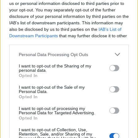
us or personal information disclosed to third parties prior to
your opt-out. You may separately opt-out of the further
10 KM
disclosure of your personal information by third parties on the
IAB’s list of downstream participants. This information may
1991 Terje Langli, Norge
also be disclosed by us to third parties on the
IAB’s List of
Downstream Participants
that may further disclose it to other
third parties.
1993 Sture Sivertsen, Norge
Please note that this website/app uses one or more Google
Personal Data Processing Opt Outs
services and may gather and store information including but
1995 Vladimir Smirnov, Kazakstan
not limited to your visit or usage behaviour. You may click to
I want to opt-out of the Sharing of my
personal data.
grant or deny consent to Google and its third-party tags to
Opted In
use your data for below specified purposes in below Google
1997 Bjørn Dæhlie, Norge
consent section.
I want to opt-out of the Sale of my
Personal Data.
Opted In
1999 Mika Myllylä, Finland
I want to opt-out of processing my
Personal Data for Targeted Advertising.
ER KLÆBO like sulten på gull når det blir 10 km klassisk?
Opted In
Foto: NORDIC FOCUS
I want to opt-out of Collection, Use,
Retention, Sale, and/or Sharing of my
FAVORITTER