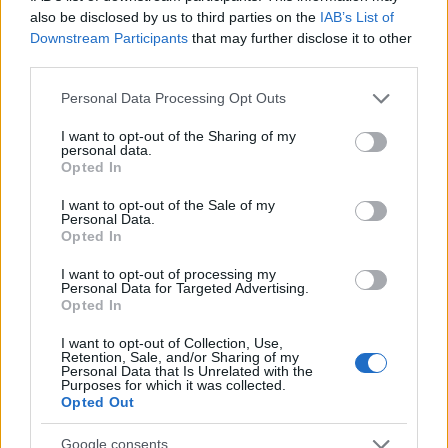
arrangørtabbe også på guttas skiathlon et par timer
also be disclosed by us to third parties on the
IAB’s List of
senere: Etter to minutter stod en løypevakt i løypa
Downstream Participants
that may further disclose it to other
og fysisk viste vei for løperne, problemet var bare
third parties.
at han viste feil vei.
Please note that this website/app uses one or more Google
Personal Data Processing Opt Outs
services and may gather and store information including but
Men til forskjell fra damenes løp var det ingen
not limited to your visit or usage behaviour. You may click to
I want to opt-out of the Sharing of my
personal data.
grant or deny consent to Google and its third-party tags to
som gikk feil vei. Herreløperne holdt seg på riktig
Opted In
use your data for below specified purposes in below Google
side av løypemarkeringene, og dermed slapp
consent section.
I want to opt-out of the Sale of my
arrangøren med skrekken på herrenes skiathlon.
Personal Data.
Opted In
Les også:
Klæbo lekte seg til NM-gull i skiathlon
I want to opt-out of processing my
Personal Data for Targeted Advertising.
Opted In
FAKTA: NM 2024
Hvem:
Menn og kvinner senior og para, samt de
I want to opt-out of Collection, Use,
Retention, Sale, and/or Sharing of my
10 beste juniorene i sprint og distanse
Personal Data that Is Unrelated with the
Purposes for which it was collected.
Disse juniorene får gå senior NM
Opted Out
Hva:
Norgesmesterskap på ski del 1
Hvor:
Beitostølen
Google consents