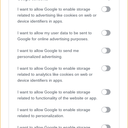
Når:
22. til 25. februar
I want to allow Google to enable storage
TV:
Alle konkurranser sendes på NRK
related to advertising like cookies on web or
device identifiers in apps.
Program og detaljer, dag for dag
I want to allow my user data to be sent to
Torsdag 22. februar: Distanserenn fristil
Google for online advertising purposes.
individuell start
09:00: Para sittende 5km
I want to allow Google to send me
10:00: 10km fristil, kvinner og para stående
personalized advertising.
12:00: 10km fristil, menn
Alt av startlister, detaljer og resultater
I want to allow Google to enable storage
related to analytics like cookies on web or
device identifiers in apps.
Fredag 23. februar: Sprint klassisk
12:15: Sprint prolog, para
I want to allow Google to enable storage
12:45: Sprint prolog, kvinner og menn
related to functionality of the website or app.
14:45; Sprint heat og finaler, para
I want to allow Google to enable storage
15:15: Sprint heat og finaler, kvinner og menn
related to personalization.
Alt av startlister, detaljer og resultater
I want to allow Google to enable storage