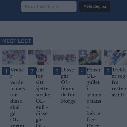
Meld deg på
MEST LEST
Vrake
Går
Disse
Feiret
Trekk
1
2
3
4
5
r
for
går
OL-
er seg
verde
sitt
OL-
gullet
fra
nsmes
sjette
femm
i
resten
ter –
strake
ila for
armen
av OL
disse
OL-
Norge
e hans
skal
gull –
–
gå
disse
bekre
OL-
går
fter:
sprint
OL-
De er