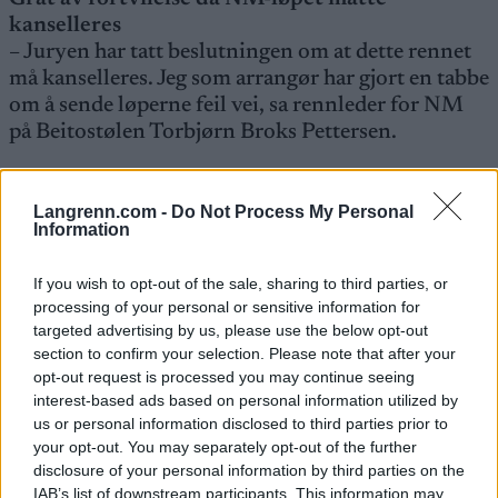
kanselleres
– Juryen har tatt beslutningen om at dette rennet
må kanselleres. Jeg som arrangør har gjort en tabbe
om å sende løperne feil vei, sa rennleder for NM
på Beitostølen Torbjørn Broks Pettersen.
Det endte altså med at hele konkurransen ble
Langrenn.com -
Do Not Process My Personal
annullert etter en arrangørtabbe.
Information
Torbjørn Broks Pettersen håndterte
If you wish to opt-out of the sale, sharing to third parties, or
processing of your personal or sensitive information for
arrangørtabben profesjonelt og korrekt. Men også
targeted advertising by us, please use the below opt-out
helt menneskelig. Den voksne mannen, som har
section to confirm your selection. Please note that after your
årevis med erfaring og har stått i utallige stormer,
opt-out request is processed you may continue seeing
gråt over feilen. Fortvilelsen gjorde vondt å se på.
interest-based ads based on personal information utilized by
us or personal information disclosed to third parties prior to
your opt-out. You may separately opt-out of the further
Slapp med skrekken i herrenes skiathlon
disclosure of your personal information by third parties on the
Det var imidlertid ikke langt unna en ny
IAB’s list of downstream participants. This information may