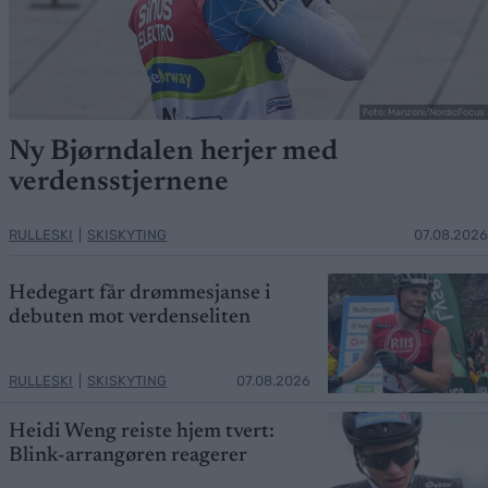
Foto: Manzoni/NordicFocus
Ny Bjørndalen herjer med
verdensstjernene
RULLESKI
|
SKISKYTING
07.08.2026
Hedegart får drømmesjanse i
debuten mot verdenseliten
RULLESKI
|
SKISKYTING
07.08.2026
Heidi Weng reiste hjem tvert:
Blink-arrangøren reagerer