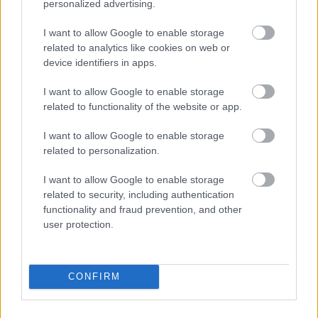
personalized advertising.
13.05: 5km fristil individuell start, kvinner 17 år
13:40: 5km fristil individuell start, kvinner 18 år
I want to allow Google to enable storage
related to analytics like cookies on web or
14:05: 10km fristil individuell start, kvinner
device identifiers in apps.
19/20 år
Startlister, detaljer og resultater
I want to allow Google to enable storage
related to functionality of the website or app.
Lørdag 11. januar
I want to allow Google to enable storage
09:00: Sprint klassisk prolog, menn 19/20 år
related to personalization.
senior
09:30: Sprint klassisk prolog, menn 18 år
I want to allow Google to enable storage
09:50: Sprint klassisk prolog, menn 17 år
related to security, including authentication
11:00: Kvartfinaler, menn 19/20 år
functionality and fraud prevention, and other
11:15: Kvartfinaler, menn 18 år
user protection.
11:30: Kvartfinaler, menn 17 år
13:00: Sprint klassisk prolog, kvinner 19/20 år
senior
CONFIRM
13:22: Sprint klassisk prolog, kvinner 18 år
13:40: Sprint klassisk prolog, kvinner 17 år