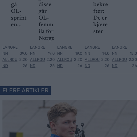
gå
disse
bekre
OL-
går
fter:
sprint
OL-
De er
en...
femm
kjære
ila for
ster
Norge
LANGRE
LANGRE
LANGRE
LANGRE
LANGRE
NN
09.0
NN
19.0
NN
19.0
NN
14.0
NN
15.0
ALLROU
2.20
ALLROU
2.20
ALLROU
2.20
ALLROU
2.20
ALLROU
2.20
ND
26
ND
26
ND
26
ND
26
ND
26
FLERE ARTIKLER