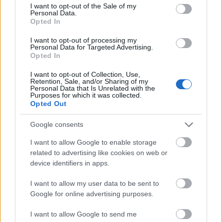
consent section.
I want to opt-out of the Sale of my
distanse vil ha en fordel i uttaket. Løpere i klasse
Personal Data.
Opted In
17 år vil ikke bli vurdert. De har muligheten til å
kvalifisere seg til Nordisk Juniorlandskamp.
I want to opt-out of processing my
Personal Data for Targeted Advertising.
Opted In
FAKTA: Norgescup
Hvem:
Menn og kvinner junior
I want to opt-out of Collection, Use,
Retention, Sale, and/or Sharing of my
Hva:
Første runde i Norgescup junior
Personal Data that Is Unrelated with the
Purposes for which it was collected.
Hvor:
Molde,
Opted Out
Når:
10. til 12. januar
I potten:
VM-mønstringsrenn (junior) –
Google consents
Uttaksgrunnlag for junior-VM 2025
I want to allow Google to enable storage
related to advertising like cookies on web or
PROGRAM
device identifiers in apps.
Fredag 10. januar
I want to allow my user data to be sent to
09:30: 7.5km fristil individuell start, menn 17 år
Google for online advertising purposes.
10:20: 7.5km fristil individuell start, menn 18 år
11:00: 10km fristil individuell start, menn 19/20
I want to allow Google to send me
år