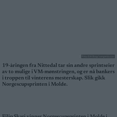
Foto: Erik Borg/ Langrenn.com
19-åringen fra Nittedal tar sin andre sprintseier
av to mulige i VM-mønstringen, og er nå bankers
i troppen til vinterens mesterskap. Slik gikk
Norgescupsprinten i Molde.
Filip Skari vinner Norgescupsprinten i Molde i