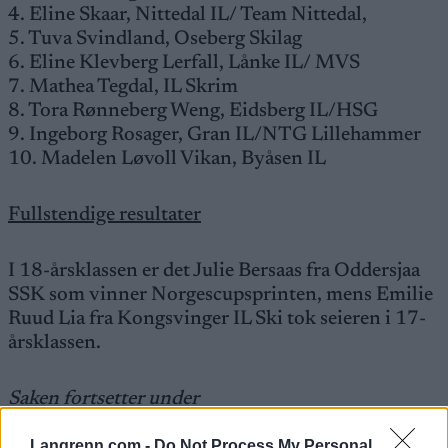
4. Eline Skaar, Nittedal IL/ Team Nittedal,
5. Tuva Svindland, Oseberg Skilag
6. Eline Klevberg Lerfall, Lånke IL/ MVS
7. Mathea Tegdal, IL Skrim
8. Tora Rønneberg Weng, Eidsberg IL/HSG
9. Ingeborg Rosager, Gran IL/NTG Lillehammer
10. Madelen Løvoll Vikan, Byåsen IL
Fullstendige resultater
I 18-årsklassen er det Julie Bersaas fra Oddersjaa
SSK som vinner Norgescupsprinten, mens Emilie
Ruud Lia fra Kongsvinger IL Ski tok seieren i 17-
årsklassen.
Saken fortsetter under
Langrenn.com -
Do Not Process My Personal