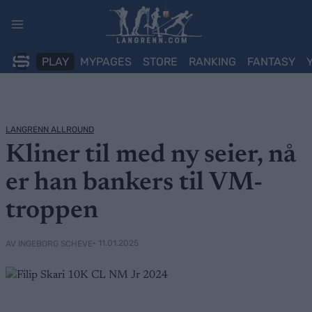
Skip
to
content
PLAY
MYPAGES
STORE
RANKING
FANTASY
LANGRENN ALLROUND
Kliner til med ny seier, nå
er han bankers til VM-
troppen
• 11.01.2025
AV INGEBORG SCHEVE