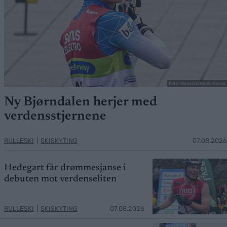
Foto: Manzoni/NordicFocus
Ny Bjørndalen herjer med
verdensstjernene
RULLESKI
|
SKISKYTING
07.08.2026
Hedegart får drømmesjanse i
debuten mot verdenseliten
RULLESKI
|
SKISKYTING
07.08.2026