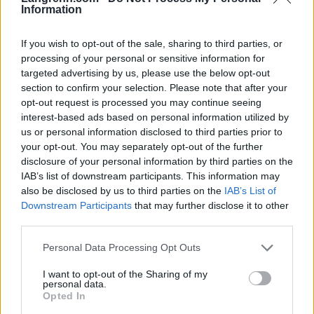
Nora Christine Hansen under sprinten i Junior-NM 2024.
Information
Foto: Erik Borg/ Langrenn.com
If you wish to opt-out of the sale, sharing to third parties, or
Andre av to VM-mønstringer
processing of your personal or sensitive information for
Norgescupen i Molde åpnet med 10 kilometer
targeted advertising by us, please use the below opt-out
fristil med individuell start på fredag. Søndag
section to confirm your selection. Please note that after your
opt-out request is processed you may continue seeing
avslutter rennhelga med 10 kilometer klassisk,
interest-based ads based on personal information utilized by
også den med individuell start. Rennhelga
us or personal information disclosed to third parties prior to
fungerer også som den andre av to VM-
your opt-out. You may separately opt-out of the further
mønstringer til vinterens junior-VM, som
disclosure of your personal information by third parties on the
arrangeres i Schilpario i Italia 3. til 9. februar.
IAB’s list of downstream participants. This information may
also be disclosed by us to third parties on the
IAB’s List of
Downstream Participants
that may further disclose it to other
I
sesonginformasjonene
for 2024/25 presiserer
third parties.
Skiforbundet at Det tas først og fremst ut løpere i
klasse 19/20 år. Løpere i klasse 18 år kan bli
Please note that this website/app uses one or more Google
Personal Data Processing Opt Outs
services and may gather and store information including but
vurdert, men må prestere bedre enn løperne i
not limited to your visit or usage behaviour. You may click to
I want to opt-out of the Sharing of my
klasse 19/20 år. Fire løpere kan stille til start per
personal data.
grant or deny consent to Google and its third-party tags to
distanse. Vi vil ta ut minimum seks løpere av hvert
Opted In
use your data for below specified purposes in below Google
kjønn. Løpere som presterer i både sprint og