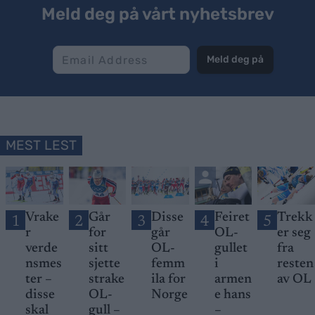
Meld deg på vårt nyhetsbrev
Meld deg på
MEST LEST
Vrake
Går
Disse
Feiret
Trekk
1
2
3
4
5
r
for
går
OL-
er seg
verde
sitt
OL-
gullet
fra
nsmes
sjette
femm
i
resten
ter –
strake
ila for
armen
av OL
disse
OL-
Norge
e hans
skal
gull –
–