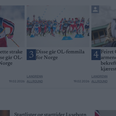
jette strake
Disse går OL-femmila
Feiret 
3
4
sse går OL-
for Norge
armene
 Norge
bekreft
kjæres
LANGRENN
LANGRENN
19.02.2026
ALLROUND
19.02.2026
ALLROUND
Startlister og starttider Lysebotn