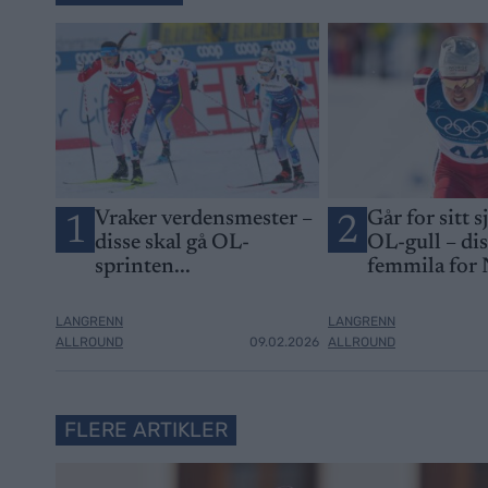
Vraker verdensmester –
Går for sitt s
1
2
disse skal gå OL-
OL-gull – di
sprinten...
femmila for
LANGRENN
LANGRENN
ALLROUND
09.02.2026
ALLROUND
FLERE ARTIKLER