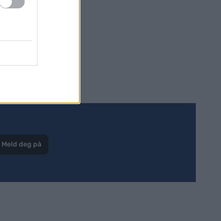
unnulfsen,
Meld deg på