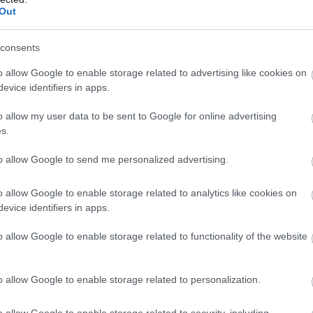
Out
 smalt sprintfokus til langløp vært?
consents
 og det er klart at det er forskjell på å gå 1.5 kilomet
o allow Google to enable storage related to advertising like cookies on
annet terreng. Og nå er det bare staking, så jeg har måt
evice identifiers in apps.
akeøkter.
o allow my user data to be sent to Google for online advertising
s.
to allow Google to send me personalized advertising.
o allow Google to enable storage related to analytics like cookies on
evice identifiers in apps.
fram til 2025 tok Håvard Solås Taugbøl en seier og
o allow Google to enable storage related to functionality of the website
nten i Drammen i 2024.
o allow Google to enable storage related to personalization.
g ett OL for Norge. Han tok bronse på sprinten unde
r Norge under VM i Planica 2023 og VM i Trondheim
o allow Google to enable storage related to security, including