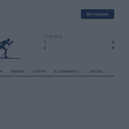
Bli medlem
SC Ranking
1
-
0
2
-
0
ER
TRENING
UTSTYR
SC COMMUNITY
OM OSS