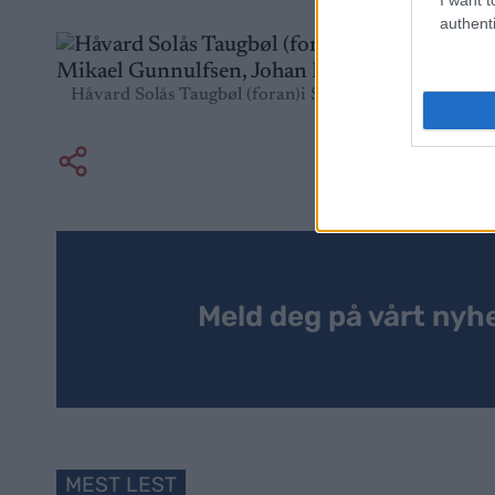
authenti
Håvard Solås Taugbøl (foran)i Ski Classics debuten 
Johan Hoel og Andrea
Meld deg på vårt nyh
MEST LEST