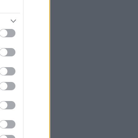
er hver
tet legge
 et dusin
r VM i
 2025.