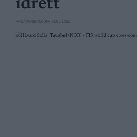
idrett
• 31.05.2026
AV LANGRENN.COM