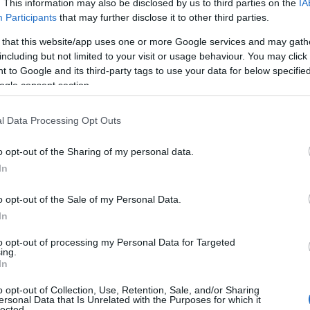
. This information may also be disclosed by us to third parties on the
IA
Participants
that may further disclose it to other third parties.
om reiste fra Hadeland med seier på lørdag.
 that this website/app uses one or more Google services and may gath
including but not limited to your visit or usage behaviour. You may click 
 to Google and its third-party tags to use your data for below specifi
laget i april, vant den åpne klassen i rittet. Skistje
ogle consent section.
 helg, der han
gikk rett opp på pallen på første forsøk
l Data Processing Opt Outs
Rundt 2026
o opt-out of the Sharing of my personal data.
In
o opt-out of the Sale of my Personal Data.
 brødrene Jørgen og Anders Aukland i fjor vår, takket
In
to opt-out of processing my Personal Data for Targeted
ing.
Charge, og til å sette meg nye mål, sier han til Langr
In
o opt-out of Collection, Use, Retention, Sale, and/or Sharing
annerledes enn da han fokuserte på sprintverdenscupe
ersonal Data that Is Unrelated with the Purposes for which it
lected.