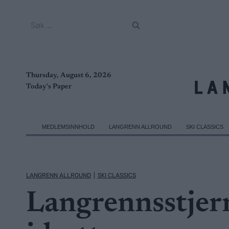
Skip
to
Søk
content
etter:
Thursday, August 6, 2026
Today's Paper
MEDLEMSINNHOLD
LANGRENN ALLROUND
SKI CLASSICS
LANGRENN ALLROUND
|
SKI CLASSICS
Langrennsstjern