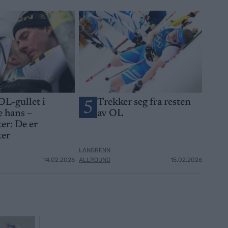
OL-gullet i
Trekker seg fra resten
5
 hans –
av OL
er: De er
ter
LANGRENN
14.02.2026
ALLROUND
15.02.2026