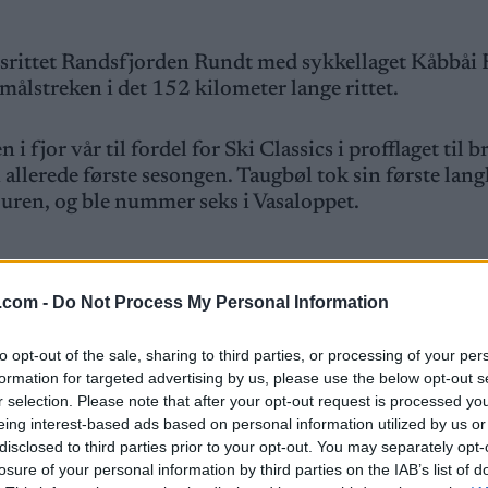
eisrittet Randsfjorden Rundt med sykkellaget Kåbbåi
 målstreken i det 152 kilometer lange rittet.
i fjor vår til fordel for Ski Classics i profflaget til 
llerede første sesongen. Taugbøl tok sin første lang
Touren, og ble nummer seks i Vasaloppet.
.com -
Do Not Process My Personal Information
to opt-out of the sale, sharing to third parties, or processing of your per
ofilen i Randsfjorden Rundt er Martin Olsen, Jonas
formation for targeted advertising by us, please use the below opt-out s
n og Brage Aulstad.
r selection. Please note that after your opt-out request is processed y
eing interest-based ads based on personal information utilized by us or
disclosed to third parties prior to your opt-out. You may separately opt-
en på tre timer, 22 minutter og 45 sekunder. Neste l
losure of your personal information by third parties on the IAB’s list of