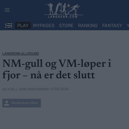
Skip
to
content
PLAY
MYPAGES
STORE
RANKING
FANTASY
LANGRENN ALLROUND
NM-gull og VM-løper i
fjor – nå er det slutt
• 27.05.2026
AV KJELL-ERIK KRISTIANSEN
Medlemsartikler