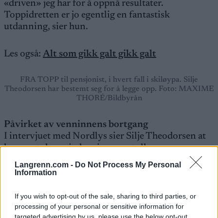
«driven» jeg har for å oppnå resultater.
Toppidretten er jo egentlig en fantastisk
utdanning, sier hun.
Les også:
Alt som gikk galt gikk galt
FRA TOPP til pensjonist, i hvert fall i skiløypa. Silje
Theodorsen har bestemt seg for å legge opp. Foto: MAXIME
THORÉ/Bildbyrån
Påvirket av venninnens bortgang
I intervjuet med Nordlys sier Silje Theodorsen at
hun er stolt av sin karriere og at alle venner og
relasjoner har gitt minner som hun sitter igjen
Langrenn.com -
Do Not Process My Personal
med for livet.
Information
Men i år skjedde det noe som har preget henne:
Den tidligere lagvenninnen Guro Jordheim fra
If you wish to opt-out of the sale, sharing to third parties, or
Hemsedal omkom i påsken i et snøskred, bare 29
processing of your personal or sensitive information for
targeted advertising by us, please use the below opt-out