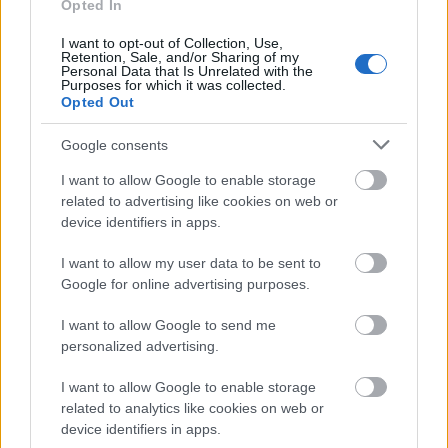
avsluttet Norgescupen for junior i 2014 med seier
Opted In
på de tre siste rennene, og endte igjen på
I want to opt-out of Collection, Use,
annenplass sammenlagt, i klassen K19-20 bak
Retention, Sale, and/or Sharing of my
Magni Smedaas.
Personal Data that Is Unrelated with the
Purposes for which it was collected.
Opted Out
Debuten i verdenscupen kom på sprinten på
Google consents
Lillehammer i 2014, der det ble en 32.plass. I
2015 tok Theodorsen sølv på sprinten under
I want to allow Google to enable storage
U23-VM i Kazakstan.
related to advertising like cookies on web or
device identifiers in apps.
Og i fjor ble hun Norgesmester på 10 km klassisk
I want to allow my user data to be sent to
på Gåsbu, det avgjørende resultatet for at hun fikk
Google for online advertising purposes.
gå VM.
I want to allow Google to send me
personalized advertising.
Hun har startet et 60-tall ganger i verdenscupen,
og i desember 2022 var Silje Theodorsen på det
I want to allow Google to enable storage
norske mixedlaget som vant stafetten på
related to analytics like cookies on web or
device identifiers in apps.
Beitostølen. Der gikk hun sammen med Lotta