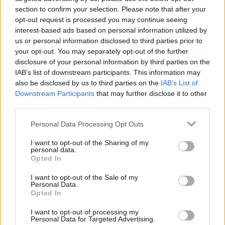
år gammel.
section to confirm your selection. Please note that after your
En ulykke som har satt dype spor hos Troms-
opt-out request is processed you may continue seeing
løperen. Eller kanskje eks-løperen.
interest-based ads based on personal information utilized by
– Da jeg fikk vite det, var jeg litt i den prosessen
us or personal information disclosed to third parties prior to
med om jeg skulle slutte eller ikke, og det setter et
your opt-out. You may separately opt-out of the further
enormt perspektiv på ting. De små bekymringene
disclosure of your personal information by third parties on the
man tror man har, eller avgjørelsene man må ta …
IAB’s list of downstream participants. This information may
also be disclosed by us to third parties on the
IAB’s List of
det forteller bare hvor sårbart alt er, og hvor fort
Downstream Participants
that may further disclose it to other
ting kan skje, sier Silje Theodorsen.
third parties.
Please note that this website/app uses one or more Google
Les også:
Silje Theodorsen vant NM-gullet
Personal Data Processing Opt Outs
services and may gather and store information including but
not limited to your visit or usage behaviour. You may click to
I want to opt-out of the Sharing of my
personal data.
Vant ungdoms-OL
grant or deny consent to Google and its third-party tags to
Opted In
Løperen fra Kvaløysletta Skilag har alltid vært et
use your data for below specified purposes in below Google
consent section.
stort talent. Hun vant faktisk sprintfinalen i
I want to opt-out of the Sale of my
Personal Data.
ungdoms-OL helt tilbake i 2012. Sølvet her gikk
Opted In
til en viss Jonna Sundling…
Samme år vant hun to gull i junior-NM. Hun
I want to opt-out of processing my
Personal Data for Targeted Advertising.