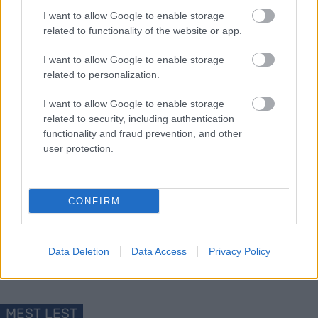
Udnes Weng, Mikael Gunnulfsen og Simen
I want to allow Google to enable storage
Hegstad Krüger.
related to functionality of the website or app.
I want to allow Google to enable storage
Men noen flere verdenscuprenn blir det altså ikke.
related to personalization.
I want to allow Google to enable storage
related to security, including authentication
functionality and fraud prevention, and other
user protection.
Meld deg på vårt nyhetsbrev
CONFIRM
Meld deg på
Data Deletion
Data Access
Privacy Policy
MEST LEST