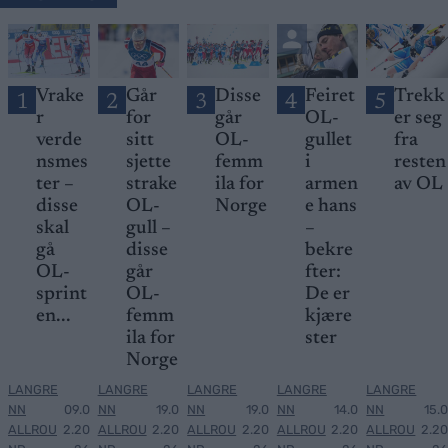
Vrake
Går
Disse
Feiret
Trekk
1
2
3
4
5
r
for
går
OL-
er seg
verde
sitt
OL-
gullet
fra
nsmes
sjette
femm
i
resten
ter –
strake
ila for
armen
av OL
disse
OL-
Norge
e hans
skal
gull –
–
gå
disse
bekre
OL-
går
fter:
sprint
OL-
De er
en...
femm
kjære
ila for
ster
Norge
LANGRE
LANGRE
LANGRE
LANGRE
LANGRE
NN
09.0
NN
19.0
NN
19.0
NN
14.0
NN
15.0
ALLROU
2.20
ALLROU
2.20
ALLROU
2.20
ALLROU
2.20
ALLROU
2.20