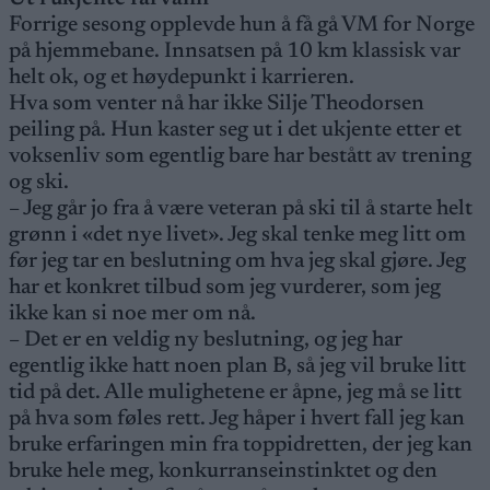
Forrige sesong opplevde hun å få gå VM for Norge
på hjemmebane. Innsatsen på 10 km klassisk var
helt ok, og et høydepunkt i karrieren.
Hva som venter nå har ikke Silje Theodorsen
peiling på. Hun kaster seg ut i det ukjente etter et
voksenliv som egentlig bare har bestått av trening
og ski.
– Jeg går jo fra å være veteran på ski til å starte helt
grønn i «det nye livet». Jeg skal tenke meg litt om
før jeg tar en beslutning om hva jeg skal gjøre. Jeg
har et konkret tilbud som jeg vurderer, som jeg
ikke kan si noe mer om nå.
– Det er en veldig ny beslutning, og jeg har
egentlig ikke hatt noen plan B, så jeg vil bruke litt
tid på det. Alle mulighetene er åpne, jeg må se litt
på hva som føles rett. Jeg håper i hvert fall jeg kan
bruke erfaringen min fra toppidretten, der jeg kan
bruke hele meg, konkurranseinstinktet og den