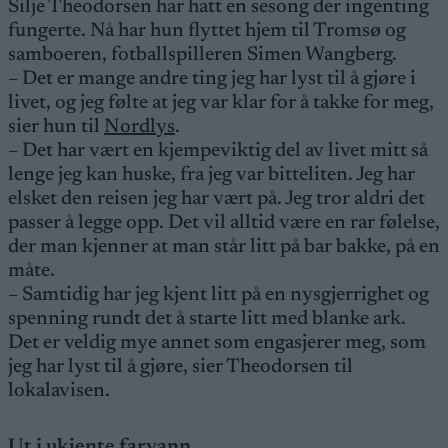
Silje Theodorsen har hatt en sesong der ingenting
fungerte. Nå har hun flyttet hjem til Tromsø og
samboeren, fotballspilleren Simen Wangberg.
– Det er mange andre ting jeg har lyst til å gjøre i
livet, og jeg følte at jeg var klar for å takke for meg,
sier hun til
Nordlys
.
– Det har vært en kjempeviktig del av livet mitt så
lenge jeg kan huske, fra jeg var bitteliten. Jeg har
elsket den reisen jeg har vært på. Jeg tror aldri det
passer å legge opp. Det vil alltid være en rar følelse,
der man kjenner at man står litt på bar bakke, på en
måte.
– Samtidig har jeg kjent litt på en nysgjerrighet og
spenning rundt det å starte litt med blanke ark.
Det er veldig mye annet som engasjerer meg, som
jeg har lyst til å gjøre, sier Theodorsen til
lokalavisen.
Ut i ukjente farvann