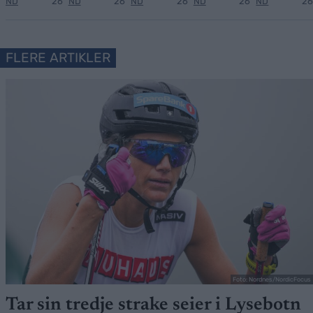
ND
26
ND
26
ND
26
ND
26
ND
26
FLERE ARTIKLER
Foto: Nordnes/NordicFocus
Tar sin tredje strake seier i Lysebotn