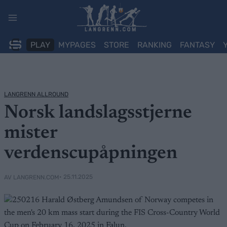
Skip
to
content
PLAY
MYPAGES
STORE
RANKING
FANTASY
LANGRENN ALLROUND
Norsk landslagsstjerne
mister
verdenscupåpningen
• 25.11.2025
AV LANGRENN.COM