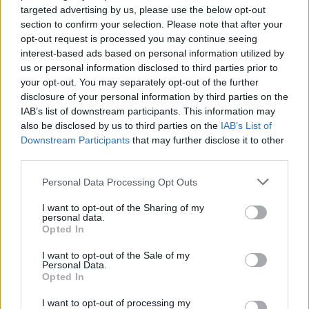
targeted advertising by us, please use the below opt-out
sesongåpningen sist helg, har ikke konkurrert
section to confirm your selection. Please note that after your
siden hun falt og skadet seg dagen før VM i
opt-out request is processed you may continue seeing
februar, Nå må hun utsette comebacken nok en
interest-based ads based on personal information utilized by
gang.
us or personal information disclosed to third parties prior to
your opt-out. You may separately opt-out of the further
disclosure of your personal information by third parties on the
Les mer:
Tvinges til å sette comeback på vent
IAB’s list of downstream participants. This information may
igjen: – Det er så fryktelig trist
also be disclosed by us to third parties on the
IAB’s List of
Downstream Participants
that may further disclose it to other
third parties.
Også William Poromaa mister
verdenscupåpningen. Den svenske 24-åringen
Please note that this website/app uses one or more Google
Personal Data Processing Opt Outs
som tok sølv på VM-femmila i Trondheim i vinter
services and may gather and store information including but
er blitt sjuk. Ifølge landslagssjef Anders Byström
not limited to your visit or usage behaviour. You may click to
I want to opt-out of the Sharing of my
personal data.
er årsaken at «kroppen ikke føles helt klar for
grant or deny consent to Google and its third-party tags to
Opted In
use your data for below specified purposes in below Google
belastningen en konkurransehelg innebærer».
consent section.
I want to opt-out of the Sale of my
Personal Data.
Opted In
Sverige stiller med 21 løpere i Ruka, inkludert
tenåringskometen som sier at OL er totalt
I want to opt-out of processing my