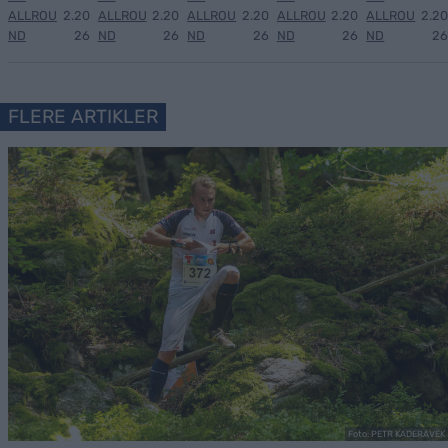
ALLROU
2.20
ALLROU
2.20
ALLROU
2.20
ALLROU
2.20
ALLROU
2.20
ND
26
ND
26
ND
26
ND
26
ND
26
FLERE ARTIKLER
Foto: PETR KADERAVEK