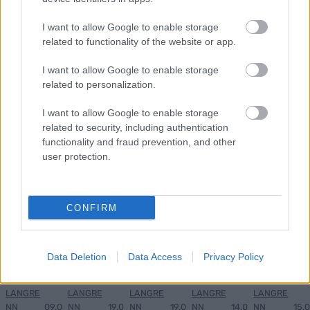
MEST LEST
I want to allow Google to enable storage
related to functionality of the website or app.
I want to allow Google to enable storage
related to personalization.
Vrake
Går
Disse
Feiret
Trekk
1
2
3
4
5
r
for
går
OL-
er seg
I want to allow Google to enable storage
verde
sitt
OL-
gullet
fra
related to security, including authentication
nsmes
sjette
femm
i
resten
functionality and fraud prevention, and other
ter –
strake
ila for
armen
av OL
user protection.
disse
OL-
Norge
e hans
skal
gull –
–
gå
disse
bekre
CONFIRM
OL-
går
fter:
sprint
OL-
De er
en...
femm
kjære
Data Deletion
Data Access
Privacy Policy
ila for
ster
Norge
LANGRE
LANGRE
LANGRE
LANGRE
LANGRE
NN
09.0
NN
19.0
NN
19.0
NN
14.0
NN
15.0