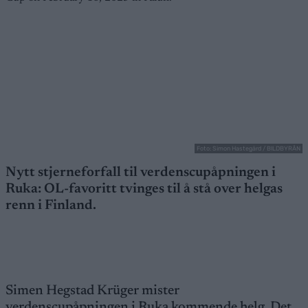
Foto: Simon Hastegård / BILDBYRÅN
Nytt stjerneforfall til verdenscupåpningen i
Ruka: OL-favoritt tvinges til å stå over helgas
renn i Finland.
Simen Hegstad Krüger mister
verdenscupåpningen i Ruka kommende helg. Det