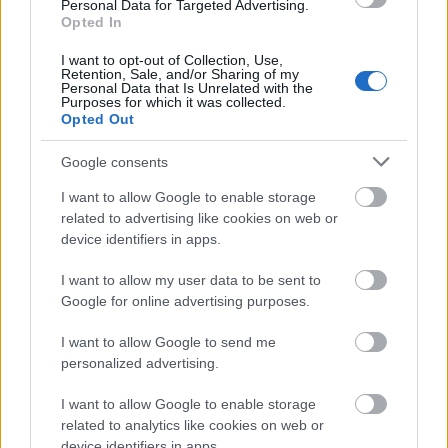
uinteressant for han
.
Personal Data for Targeted Advertising.
Opted In
I want to opt-out of Collection, Use,
Retention, Sale, and/or Sharing of my
Personal Data that Is Unrelated with the
Purposes for which it was collected.
Simen Hegstad Krüger mister verdenscupåpningen i Ruka.
Opted Out
Foto: Thibaut/NordicFocus
Google consents
I want to allow Google to enable storage
related to advertising like cookies on web or
device identifiers in apps.
I want to allow my user data to be sent to
Meld deg på vårt nyhetsbrev
Google for online advertising purposes.
I want to allow Google to send me
Meld deg på
personalized advertising.
I want to allow Google to enable storage
related to analytics like cookies on web or
device identifiers in apps.