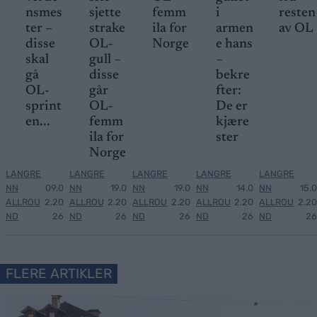
nsmes
sjette
femm
i
resten
ter –
strake
ila for
armen
av OL
disse
OL-
Norge
e hans
skal
gull –
–
gå
disse
bekre
OL-
går
fter:
sprint
OL-
De er
en...
femm
kjære
ila for
ster
Norge
LANGRE
LANGRE
LANGRE
LANGRE
LANGRE
NN
09.0
NN
19.0
NN
19.0
NN
14.0
NN
15.0
ALLROU
2.20
ALLROU
2.20
ALLROU
2.20
ALLROU
2.20
ALLROU
2.20
ND
26
ND
26
ND
26
ND
26
ND
26
FLERE ARTIKLER