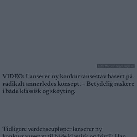
Foto: Mårten Lång/ Längd.se
VIDEO: Lanserer ny konkurransestav basert på
radikalt annerledes konsept. – Betydelig raskere
i både klassisk og skøyting.
Tidligere verdenscupløper lanserer ny
konkurransestav til både klassisk og fristil: Han