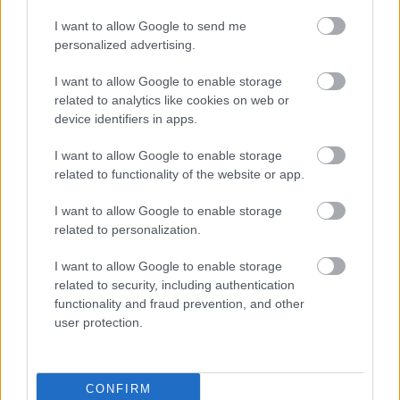
andre når det gjelder staver, en utfordring å få dem
sterke nok. Du vil ha en stiv stav som tåler en
I want to allow Google to send me
personalized advertising.
smell. Men får du en viss type slag fra siden, så
brekker jo «alle». Så det handler om å finne
I want to allow Google to enable storage
balansen: En stav som er så lett som mulig, men
related to analytics like cookies on web or
som samtidig har den stivheten og stabiliteten du
device identifiers in apps.
er ute etter, sier utvikleren Mikael Östberg.
I want to allow Google to enable storage
related to functionality of the website or app.
I want to allow Google to enable storage
related to personalization.
I want to allow Google to enable storage
related to security, including authentication
functionality and fraud prevention, and other
user protection.
CONFIRM