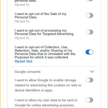
personal data.
Mikael Östberg med sin nye konkurransestav.
grant or deny consent to Google and its third-party tags to
Opted In
use your data for below specified purposes in below Google
consent section.
I want to opt-out of the Sale of my
Hvilke fordeler har denne teknologien?
Personal Data.
– Det at stavtaket blir litt lenger, gjør at du rekker å
Opted In
stake mer i flatt eller lettgått terreng. Videre er
I want to opt-out of processing my
staven helt klart lettere enn andre staver på
Personal Data for Targeted Advertising.
markedet. Vekten er cirka 30 prosent lavere enn
Opted In
alle andre konkurransestaver. Og vekt spiller jo
I want to opt-out of Collection, Use,
definitivt en rolle. Du skal jo dra med deg stavene i
Retention, Sale, and/or Sharing of my
Personal Data that Is Unrelated with the
ni mil for å bruke Vasaloppet som et eksempel.
Purposes for which it was collected.
Opted Out
Hvilke utfordringer opplever du med å slå seg
Google consents
inn på stavmarkedet som en helt ny aktør med
et helt nytt produkt?
I want to allow Google to enable storage
related to advertising like cookies on web or
– Det har vært en utfordring å få eliteløpere til å
device identifiers in apps.
teste, siden de fleste ikke har lyst til å venne seg til
et nytt produkt i og med at dette ikke er på
I want to allow my user data to be sent to
markedet. Og så er det jo for meg som for alle
Google for online advertising purposes.