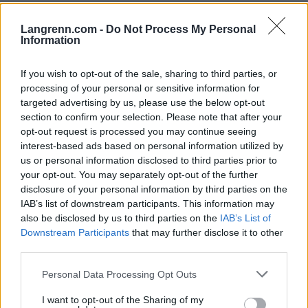
Hva er konseptet for den nye staven?
Langrenn.com -
Do Not Process My Personal
– Ved at hånda er festet til staven med en hengslet
Information
plastskinne, så blir hevstangen minst fem
centimeter lenger per stavtak. Det gjør at du får
If you wish to opt-out of the sale, sharing to third parties, or
ytterligere fem centimeter å skyve ifra med. Det er
processing of your personal or sensitive information for
en fordel fremfor alt i flatt terreng eller slakt
targeted advertising by us, please use the below opt-out
nedover. Men dette kan utnyttes i alle deler av
section to confirm your selection. Please note that after your
opt-out request is processed you may continue seeing
løypa, og både i klassisk og skøyting, sier Östberg
interest-based ads based on personal information utilized by
til Längd.se.
us or personal information disclosed to third parties prior to
your opt-out. You may separately opt-out of the further
Staven som er på markedet nå går under navnet
disclosure of your personal information by third parties on the
Modd. Det spiller både på de snøforholdene staven
IAB’s list of downstream participants. This information may
also be disclosed by us to third parties on the
IAB’s List of
kan komme til å brukes i, og på foretaksnavnet
Downstream Participants
that may further disclose it to other
M Östberg Design & Development.
third parties.
Please note that this website/app uses one or more Google
Personal Data Processing Opt Outs
Saken fortsetter under
services and may gather and store information including but
not limited to your visit or usage behaviour. You may click to
I want to opt-out of the Sharing of my