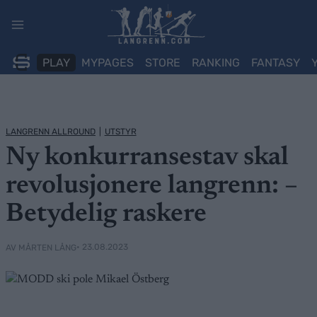
Skip
to
content
PLAY
MYPAGES
STORE
RANKING
FANTASY
LANGRENN ALLROUND
|
UTSTYR
Ny konkurransestav skal
revolusjonere langrenn: –
Betydelig raskere
• 23.08.2023
AV MÅRTEN LÅNG