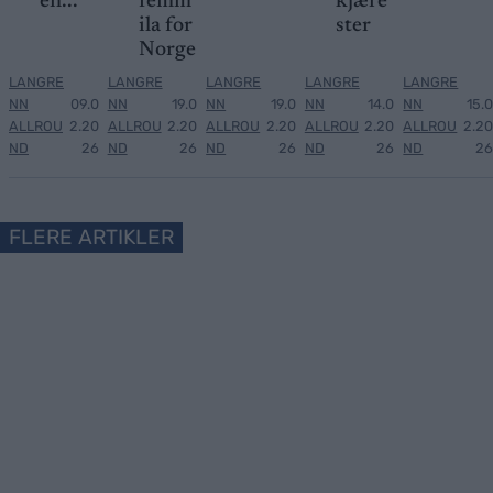
en...
femm
kjære
ila for
ster
Norge
LANGRE
LANGRE
LANGRE
LANGRE
LANGRE
NN
09.0
NN
19.0
NN
19.0
NN
14.0
NN
15.0
ALLROU
2.20
ALLROU
2.20
ALLROU
2.20
ALLROU
2.20
ALLROU
2.20
ND
26
ND
26
ND
26
ND
26
ND
26
FLERE ARTIKLER