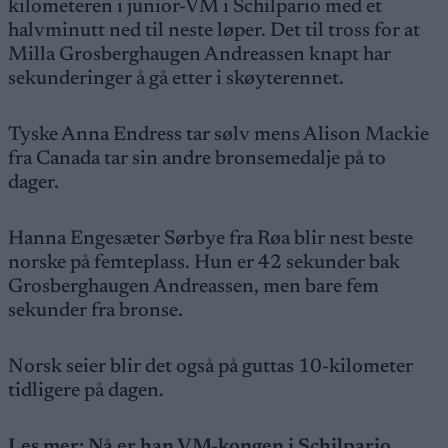
kilometeren i junior-VM i Schilpario med et
halvminutt ned til neste løper. Det til tross for at
Milla Grosberghaugen Andreassen knapt har
sekunderinger å gå etter i skøyterennet.
Tyske Anna Endress tar sølv mens Alison Mackie
fra Canada tar sin andre bronsemedalje på to
dager.
Hanna Engesæter Sørbye fra Røa blir nest beste
norske på femteplass. Hun er 42 sekunder bak
Grosberghaugen Andreassen, men bare fem
sekunder fra bronse.
Norsk seier blir det også på guttas 10-kilometer
tidligere på dagen.
Les mer:
Nå er han VM-kongen i Schilpario