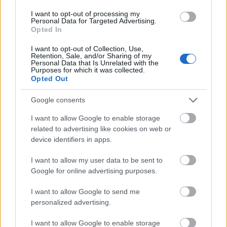
12:00: Sprint klassisk finaler, kvinner og menn.
I want to opt-out of processing my
Startlister, detaljer og resultater
Personal Data for Targeted Advertising.
Opted In
TV:
FIS TV
I want to opt-out of Collection, Use,
Retention, Sale, and/or Sharing of my
Onsdag 5. februar: Junior-VM
Personal Data that Is Unrelated with the
Purposes for which it was collected.
10:00: 20km klassisk fellesstart, kvinner
Opted Out
12:00: 20km klassisk fellesstart, menn
Startlister, detaljer og resultater
Google consents
TV:
FIS TV
I want to allow Google to enable storage
related to advertising like cookies on web or
Torsdag 6. februar: U23-VM
device identifiers in apps.
10:00: 20km klassisk fellesstart, kvinner
12:00: 20km klassisk fellesstart, menn
I want to allow my user data to be sent to
Google for online advertising purposes.
Startlister, detaljer og resultater
TV:
FIS TV
I want to allow Google to send me
personalized advertising.
Fredag 7. februar: Junior-VM
I want to allow Google to enable storage
10:00: 10km fristil individuell start, menn