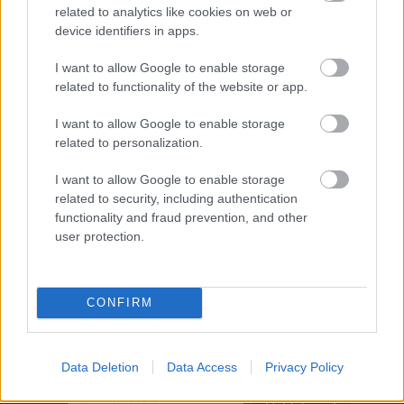
related to analytics like cookies on web or
12:00: 10km fristil individuell start, kvinner
device identifiers in apps.
Startlister, detaljer og resultater
TV:
FIS TV
I want to allow Google to enable storage
related to functionality of the website or app.
Lørdag 8. februar: U23-VM
I want to allow Google to enable storage
10:00: 10km fristil individuell start, menn
related to personalization.
12:00: 10km fristil individuell start, kvinner
Startlister, detaljer og resultater
I want to allow Google to enable storage
TV:
FIS TV
related to security, including authentication
functionality and fraud prevention, and other
user protection.
CONFIRM
Meld deg på vårt nyhetsbrev
Data Deletion
Data Access
Privacy Policy