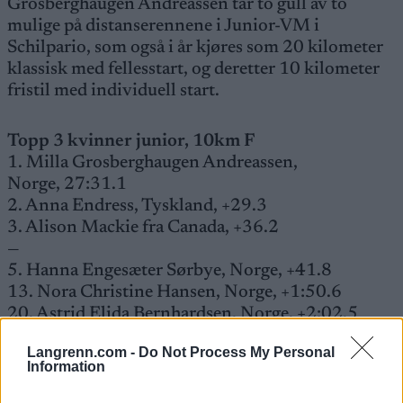
Grosberghaugen Andreassen tar to gull av to
mulige på distanserennene i Junior-VM i
Schilpario, som også i år kjøres som 20 kilometer
klassisk med fellesstart, og deretter 10 kilometer
fristil med individuell start.
Topp 3 kvinner junior, 10km F
1. Milla Grosberghaugen Andreassen,
Norge, 27:31.1
2. Anna Endress, Tyskland, +29.3
3. Alison Mackie fra Canada, +36.2
—
5. Hanna Engesæter Sørbye, Norge, +41.8
13. Nora Christine Hansen, Norge, +1:50.6
20. Astrid Elida Bernhardsen, Norge, +2:02.5
Langrenn.com -
Do Not Process My Personal
Fullstendige resultater
Information