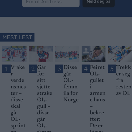
Meld deg på
MEST LEST
Vrake
Går
Disse
Feiret
Trekk
1
2
3
4
5
r
for
går
OL-
er seg
verde
sitt
OL-
gullet
fra
nsmes
sjette
femm
i
resten
ter –
strake
ila for
armen
av OL
disse
OL-
Norge
e hans
skal
gull –
–
gå
disse
bekre
OL-
går
fter:
sprint
OL-
De er