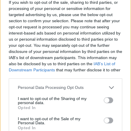
If you wish to opt-out of the sale, sharing to third parties, or
FAKTA: U23- og junior-VM 2025
processing of your personal or sensitive information for
Hvem:
Uttatte utøvere junior og U23
targeted advertising by us, please use the below opt-out
Dette er Norges tropp til
junior-VM
og
U23-VM
section to confirm your selection. Please note that after your
Hva:
U23- og junior-VM
opt-out request is processed you may continue seeing
Hvor:
Schilpario, Italia
interest-based ads based on personal information utilized by
Når:
3. til 9. februar, 2025
us or personal information disclosed to third parties prior to
your opt-out. You may separately opt-out of the further
TV:
TV:
FIS TV
disclosure of your personal information by third parties on the
Hjemmesider:
https://jwsc2025.it/en/
IAB’s list of downstream participants. This information may
also be disclosed by us to third parties on the
IAB’s List of
PROGRAM
Downstream Participants
that may further disclose it to other
Mandag 3. februar: Junior-VM
third parties.
10:00: Sprint klassisk prolog, kvinner og menn
Please note that this website/app uses one or more Google
Personal Data Processing Opt Outs
12:00: Sprint klassisk finaler, kvinner og menn
services and may gather and store information including but
Startlister, detaljer og resultater
not limited to your visit or usage behaviour. You may click to
I want to opt-out of the Sharing of my
personal data.
TV:
FIS TV
grant or deny consent to Google and its third-party tags to
Opted In
use your data for below specified purposes in below Google
consent section.
I want to opt-out of the Sale of my
Tirsdag 4. februar, U23-VM
Personal Data.
10:00: Sprint klassisk prolog, kvinner og menn
Opted In