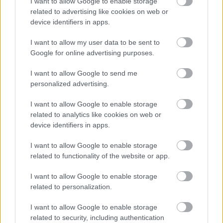
I want to allow Google to enable storage
Nora Christine Hansen (Asker Skiklubb)
related to advertising like cookies on web or
Lea Stabekk Wenaas (Røa IL)
device identifiers in apps.
I want to allow my user data to be sent to
Menn
Google for online advertising purposes.
Amund August Korsæth (Trøsken IL)
I want to allow Google to send me
Sander Haukvik Jensen (Årvoll IL)
personalized advertising.
Lars Opstad Vike (IL Runar)
I want to allow Google to enable storage
Magnus Sedeniussen (Lyn Ski)
related to analytics like cookies on web or
device identifiers in apps.
I want to allow Google to enable storage
related to functionality of the website or app.
Meld deg på vårt nyhetsbrev
I want to allow Google to enable storage
related to personalization.
Meld deg på
I want to allow Google to enable storage
related to security, including authentication