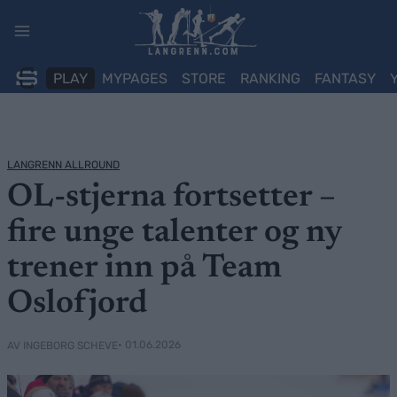
Skip
to
content
PLAY
MYPAGES
STORE
RANKING
FANTASY
LANGRENN ALLROUND
OL-stjerna fortsetter –
fire unge talenter og ny
trener inn på Team
Oslofjord
• 01.06.2026
AV INGEBORG SCHEVE