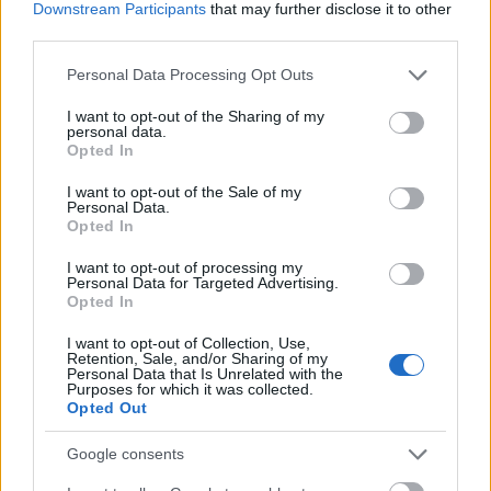
Downstream Participants
that may further disclose it to other
Sju løpere ut
third parties.
Fra fjorårets tropp er Milla Groseberghaugen
Please note that this website/app uses one or more Google
Personal Data Processing Opt Outs
Andreassen ute etter at hun fikk plass på
services and may gather and store information including but
elitelandslaget.
not limited to your visit or usage behaviour. You may click to
I want to opt-out of the Sharing of my
personal data.
grant or deny consent to Google and its third-party tags to
Opted In
use your data for below specified purposes in below Google
På herresida er det seks mann som er ute: Matz
consent section.
I want to opt-out of the Sale of my
William Jenssen, David Thorvik, Edvard Sandvik,
Personal Data.
Aleksander Elde Holmboe, Nikolai Elde Holmboe
Opted In
og Simen Myhre.
I want to opt-out of processing my
Personal Data for Targeted Advertising.
Opted In
Dette er regionlaget Oslofjord 2026-27
I want to opt-out of Collection, Use,
Retention, Sale, and/or Sharing of my
Kvinner
Personal Data that Is Unrelated with the
Purposes for which it was collected.
Ingrid Bergene Aabrekk (IL Runar)
Opted Out
Nora Elisabeth Falster (IL Heming)
Google consents
Tuva Brusveen Jensen (Lyn Ski)
Nora Sødal Raastad (Lyn Ski)