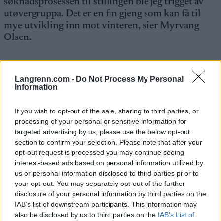
søknadsprosessen til stillingen ble jeg trigget av
utøvergruppa. Det er en fin gjeng som kan få til
mye utvikling inn mot vinteren, sier Myrvang
Olsen.
OL-stjerna fortsetter på laget
Langrenn.com -
Do Not Process My Personal
Av de ti løperne på laget, er seks med videre fra i
Information
fjor. Blant dem er sprintstjernen Ingrid Bergene
Aabrekk. 23-åringen fra IL Runar gikk seg inn i
If you wish to opt-out of the sale, sharing to third parties, or
processing of your personal or sensitive information for
verdenscuptroppen etter Norgescupåpningen på
targeted advertising by us, please use the below opt-out
Gålå, og videre derifra til Tour de Ski og OL.
section to confirm your selection. Please note that after your
opt-out request is processed you may continue seeing
De fire nye Nora Christine Hansen fra Asker SK og
interest-based ads based on personal information utilized by
us or personal information disclosed to third parties prior to
Lea Stabekk Wenaas fra Røa IL på damesida, samt
your opt-out. You may separately opt-out of the further
Lars Opstad Vike fra IL Runar og Magnus
disclosure of your personal information by third parties on the
Sedeniussen fra LYN ski på herresida.
IAB’s list of downstream participants. This information may
also be disclosed by us to third parties on the
IAB’s List of