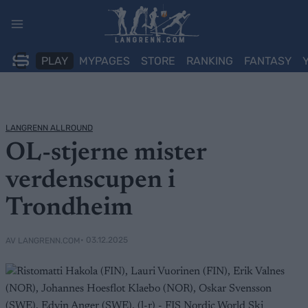
Skip
to
content
PLAY
MYPAGES
STORE
RANKING
FANTASY
LANGRENN ALLROUND
OL-stjerne mister
verdenscupen i
Trondheim
• 03.12.2025
AV LANGRENN.COM