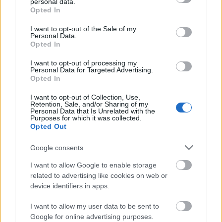
personal data.
grant or deny consent to Google and its third-party tags to
Opted In
use your data for below specified purposes in below Google
6. desember
consent section.
I want to opt-out of the Sale of my
Personal Data.
11:10: 20km skiathlon (10km klassisk + 10km
Opted In
fristil), menn
13:00: 20km skiathlon (10km klassisk + 10km
I want to opt-out of processing my
Personal Data for Targeted Advertising.
fristil), kvinner
Opted In
Startlister, resultater og detaljer
I want to opt-out of Collection, Use,
Retention, Sale, and/or Sharing of my
Personal Data that Is Unrelated with the
7. desember
Purposes for which it was collected.
Opted Out
09:30: 10 kilometer fristil individuell start,
kvinner
Google consents
11:55: 10 kilometer fristil individuell start, menn
I want to allow Google to enable storage
Startlister, resultater og detaljer
related to advertising like cookies on web or
device identifiers in apps.
Se også:
Alt av program for OL 2026, Tour de
I want to allow my user data to be sent to
Ski og verdenscupen i langrenn
Google for online advertising purposes.