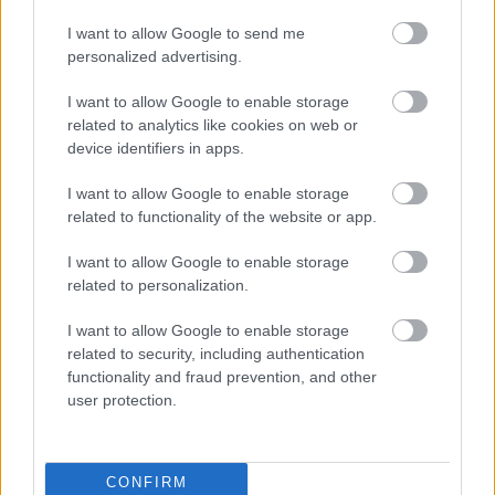
I want to allow Google to send me
personalized advertising.
I want to allow Google to enable storage
related to analytics like cookies on web or
device identifiers in apps.
Meld deg på vårt nyhetsbrev
I want to allow Google to enable storage
related to functionality of the website or app.
Meld deg på
I want to allow Google to enable storage
related to personalization.
I want to allow Google to enable storage
related to security, including authentication
MEST LEST
functionality and fraud prevention, and other
user protection.
Vrake
Går
Disse
Feiret
Trekk
1
2
3
4
5
CONFIRM