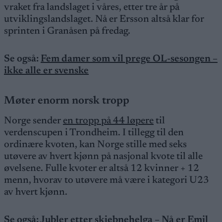
vraket fra landslaget i våres, etter tre år på
utviklingslandslaget. Nå er Ersson altså klar for
sprinten i Granåsen på fredag.
Se også:
Fem damer som vil prege OL-sesongen –
ikke alle er svenske
Møter enorm norsk tropp
Norge sender
en tropp på 44 løpere
til
verdenscupen i Trondheim. I tillegg til den
ordinære kvoten, kan Norge stille med seks
utøvere av hvert kjønn på nasjonal kvote til alle
øvelsene. Fulle kvoter er altså 12 kvinner + 12
menn, hvorav to utøvere må være i kategori U23
av hvert kjønn.
Se også:
Jubler etter skjebnehelga – Nå er Emil