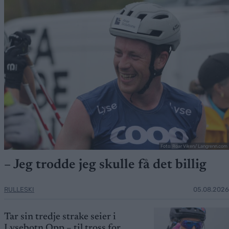
Foto: Roar Viken/ Langrenn.com
– Jeg trodde jeg skulle få det billig
RULLESKI
05.08.2026
Tar sin tredje strake seier i
Lysebotn Opp – til tross for