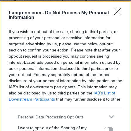
Iversen bankers til verdenscupen i Trondheim
Langrenn.com -
Do Not Process My Personal
Information
FAKTA VERDENSCUP TRONDHEIM
If you wish to opt-out of the sale, sharing to third parties, or
Hvem:
Uttatte eliteløpere
processing of your personal or sensitive information for
Dette er Norges tropp
targeted advertising by us, please use the below opt-out
Hva:
Verdenscupåpning langrenn
section to confirm your selection. Please note that after your
Hvor:
Granåsen/ Trondheim
opt-out request is processed you may continue seeing
interest-based ads based on personal information utilized by
Når:
5. til 7. desember
us or personal information disclosed to third parties prior to
TV:
NRK (NRK Sport radio)
your opt-out. You may separately opt-out of the further
disclosure of your personal information by third parties on the
IAB’s list of downstream participants. This information may
PROGRAM
also be disclosed by us to third parties on the
IAB’s List of
Downstream Participants
that may further disclose it to other
5. desember
third parties.
09:45: sprint klassisk prolog, kvinner og menn
Please note that this website/app uses one or more Google
Personal Data Processing Opt Outs
12:15: sprint klassisk prolog, kvinner og menn
services and may gather and store information including but
Startlister, resultater og detaljer
not limited to your visit or usage behaviour. You may click to
I want to opt-out of the Sharing of my