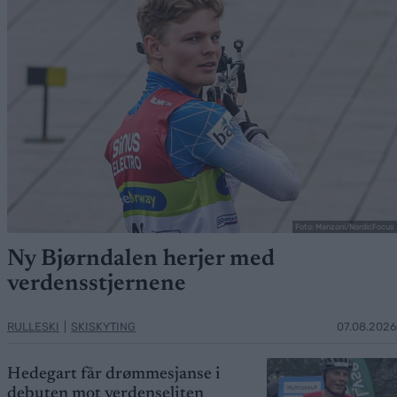
Foto: Manzoni/NordicFocus
Ny Bjørndalen herjer med
verdensstjernene
RULLESKI
|
SKISKYTING
07.08.2026
Hedegart får drømmesjanse i
debuten mot verdenseliten