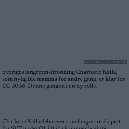
Foto: Pär Bäckström / BILDBYRÅN
Sveriges langrennsdronning Charlotte Kalla,
som nylig ble mamma for andre gang, er klar for
OL 2026. Denne gangen i en ny rolle.
Charlotte Kalla debuterer som langrennsekspert
for SVT under OL i Italia kommende vinter.