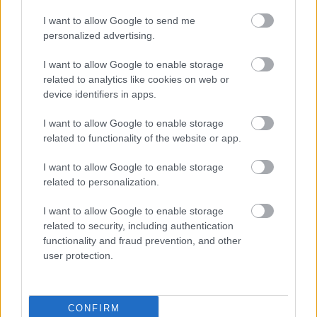
er for øvrig første gang på over 10 år at vinter-OL
I want to allow Google to send me
igjen skal sendes på NRK. I 2023 skaffet NRK seg
personalized advertising.
rettighetene til å sende både sommer- og vinter-OL
fram til og med 2032.
I want to allow Google to enable storage
related to analytics like cookies on web or
device identifiers in apps.
Therese Johaug, som tidligere har jobbet som
ekspertkommentator i langrenn på NRK, venter
I want to allow Google to enable storage
sitt andre barn på nyåret i 2026.
related to functionality of the website or app.
I want to allow Google to enable storage
Se også:
Gravid – men røper nye ambisjoner
related to personalization.
I want to allow Google to enable storage
related to security, including authentication
functionality and fraud prevention, and other
user protection.
Therese Johaug har tidligere vært ekspertkommentator for
NRK, men aldri under et OL. Foto: Modica/NordicFocus
CONFIRM