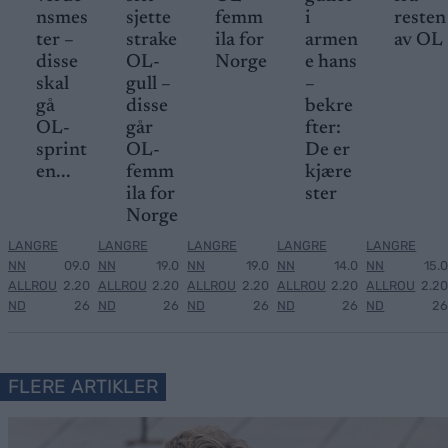
nsmes
sjette
femm
i
resten
ter –
strake
ila for
armen
av OL
disse
OL-
Norge
e hans
skal
gull –
–
gå
disse
bekre
OL-
går
fter:
sprint
OL-
De er
en...
femm
kjære
ila for
ster
Norge
LANGRE
LANGRE
LANGRE
LANGRE
LANGRE
NN
09.0
NN
19.0
NN
19.0
NN
14.0
NN
15.0
ALLROU
2.20
ALLROU
2.20
ALLROU
2.20
ALLROU
2.20
ALLROU
2.20
ND
26
ND
26
ND
26
ND
26
ND
26
FLERE ARTIKLER