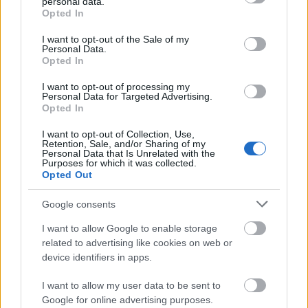
personal data.
grant or deny consent to Google and its third-party tags to
Opted In
use your data for below specified purposes in below Google
OL 2022 var hennes siste internasjonale
consent section.
I want to opt-out of the Sale of my
mesterskap, og de svenske mesterskapene i slutten
Personal Data.
av mars 2022 markerte enden på hennes
Opted In
langrennskarriere.
I want to opt-out of processing my
Personal Data for Targeted Advertising.
Opted In
Etter at Kalla la opp, har hun vært involvert i flere
prosjekter for det svenske skiforbundet. Hun er
I want to opt-out of Collection, Use,
Retention, Sale, and/or Sharing of my
også
ambassadør for ski-VM 2027 i Falun
.
Personal Data that Is Unrelated with the
Purposes for which it was collected.
Opted Out
Kalla ble dessuten nylig mamma for andre gang.
I
startet av august fikk hun og mannen en liten
Google consents
gutt
– og parets første barn ble storebror.
I want to allow Google to enable storage
related to advertising like cookies on web or
device identifiers in apps.
NRK har ikke tatt ut laget
I want to allow my user data to be sent to
NRK har foreløpig ikke kunngjort hvem som skal
Google for online advertising purposes.
kommentere OL på den norske statskanalen. Det