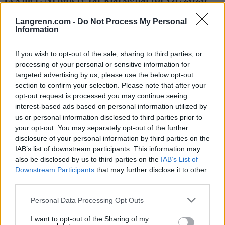
Les mer:
Ni løpere får klarsignal for OL 2026
Langrenn.com -
Do Not Process My Personal
I vinterens OL-studio skal Kalla jobbe sammen
Information
med programlederne André Pops, Yvette
Hermundstad og Karin Frick, samt kanalens andre
If you wish to opt-out of the sale, sharing to third parties, or
ekspertkommentator Kim Martin Hansson.
processing of your personal or sensitive information for
targeted advertising by us, please use the below opt-out
section to confirm your selection. Please note that after your
OL arrangeres i Italia fra 4. til 22. februar. Se alt av
opt-out request is processed you may continue seeing
program for
langrenn
og
skiskyting
i OL 2026
interest-based ads based on personal information utilized by
us or personal information disclosed to third parties prior to
your opt-out. You may separately opt-out of the further
Enorm karriere
disclosure of your personal information by third parties on the
IAB’s list of downstream participants. This information may
Sveriges langrennsdronning Charlotte Kalla er en
also be disclosed by us to third parties on the
IAB’s List of
av de aller mest meritterte svenske skiløperne
Downstream Participants
that may further disclose it to other
gjennom tidene med tre gull og seks sølv i OL og
third parties.
tre gull, seks sølv og fire bronsemedaljer i VM.
Please note that this website/app uses one or more Google
Personal Data Processing Opt Outs
Hun vant også Tour de Ski i 2008 og har 12
services and may gather and store information including but
verdenscupseire.
not limited to your visit or usage behaviour. You may click to
I want to opt-out of the Sharing of my