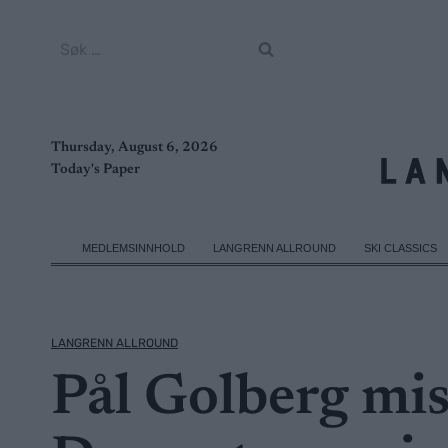
Skip
to
Søk
content
etter:
Thursday, August 6, 2026
Today's Paper
MEDLEMSINNHOLD
LANGRENN ALLROUND
SKI CLASSICS
LANGRENN ALLROUND
Pål Golberg mis