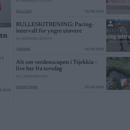
AV INGEBORG SCHEVE
RULLESKI
05.08.2026
RULLESKITRENING: Pacing-
dicFocus
intervall for yngre utøvere
otn
AV INGEBORG SCHEVE
TRENING
05.08.2026
 i
Alt om verdenscupen i Tsjekkia –
live her fra torsdag
AV LANGRENN.COM
ORIENTERING
05.08.2026
8.2026