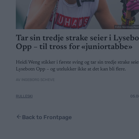
Foto: Nordnes/Nor
Tar sin tredje strake seier i Lyseb
Opp – til tross for «juniortabbe»
Heidi Weng stikker i første sving og tar sin tredje strake seier
Lysebotn Opp – og utelukker ikke at det kan bli flere.
AV INGEBORG SCHEVE
RULLESKI
05.0
Back to Frontpage