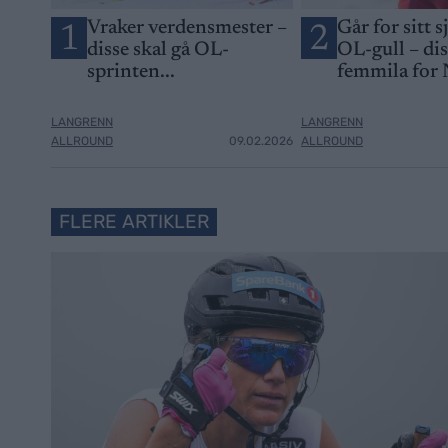
Vraker verdensmester –
Går for sitt s
1
2
disse skal gå OL-
OL-gull – di
sprinten...
femmila for
LANGRENN
LANGRENN
ALLROUND
09.02.2026
ALLROUND
FLERE ARTIKLER