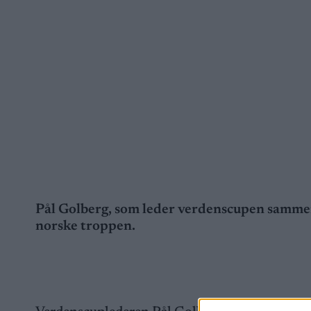
Pål Golberg, som leder verdenscupen sammenl
norske troppen.