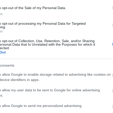
o opt-out of the Sale of my Personal Data.
mber
In
to opt-out of processing my Personal Data for Targeted
under og Tour de Ski, samt at alle resultater i ver
ing.
In
ånedsskiftet februar/mars.
o opt-out of Collection, Use, Retention, Sale, and/or Sharing
ersonal Data that Is Unrelated with the Purposes for which it
lected.
n
Out
r og menn
consents
o allow Google to enable storage related to advertising like cookies on
vinner
evice identifiers in apps.
enn
o allow my user data to be sent to Google for online advertising
s.
to allow Google to send me personalized advertising.