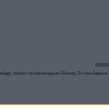
Foto: Vegard
agt, mister verdenscupen i Davos. To nye løpere 