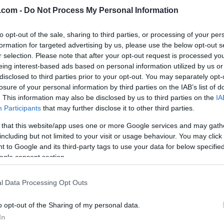
egge de to rennene i Davos kommende helg.
.com -
Do Not Process My Personal Information
 konkurrerer dermed ikke under verdenscupen i Davos t
to opt-out of the sale, sharing to third parties, or processing of your per
g.
formation for targeted advertising by us, please use the below opt-out s
r selection. Please note that after your opt-out request is processed y
eing interest-based ads based on personal information utilized by us or
ølelse for Golberg.
disclosed to third parties prior to your opt-out. You may separately opt-
losure of your personal information by third parties on the IAB’s list of
. This information may also be disclosed by us to third parties on the
IA
Participants
that may further disclose it to other third parties.
 og distanserennet på søndag. Skiforbundet har derfor 
 that this website/app uses one or more Google services and may gath
including but not limited to your visit or usage behaviour. You may click 
 to Google and its third-party tags to use your data for below specifi
orconsult går inn for Golberg på sprint fri teknikk
ogle consent section.
 Gulset IF og Team ELON Oslofjord erstatter Golber
l Data Processing Opt Outs
upen i Davos
o opt-out of the Sharing of my personal data.
In