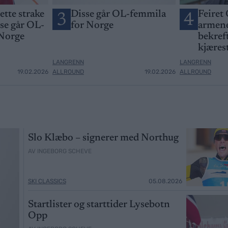
jette strake
Disse går OL-femmila
Feiret 
3
4
sse går OL-
for Norge
armene
 Norge
bekreft
kjæres
LANGRENN
LANGRENN
19.02.2026
ALLROUND
19.02.2026
ALLROUND
Slo Klæbo – signerer med Northug
AV INGEBORG SCHEVE
SKI CLASSICS
05.08.2026
Startlister og starttider Lysebotn
Opp