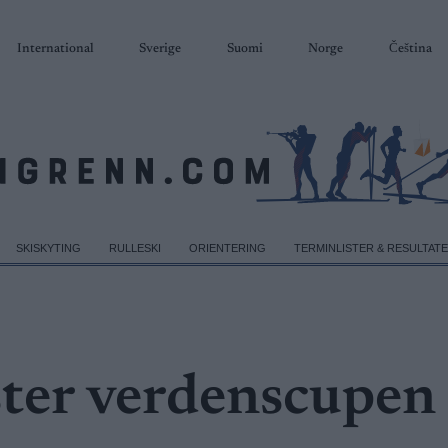
International
Sverige
Suomi
Norge
Čeština
SKISKYTING
RULLESKI
ORIENTERING
TERMINLISTER & RESULTAT
ter verdenscupen 