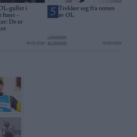
OL-gullet i
Trekker seg fra resten
5
 hans –
av OL
er: De er
ter
LANGRENN
14.02.2026
ALLROUND
15.02.2026