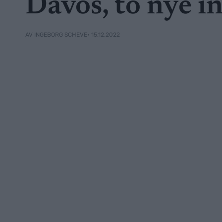
Davos, to nye i
• 15.12.2022
AV INGEBORG SCHEVE