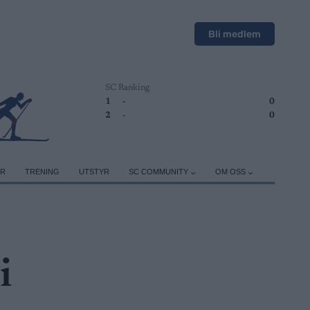
Bli medlem
SC Ranking
1
-
0
2
-
0
ER
TRENING
UTSTYR
SC COMMUNITY
OM OSS
i