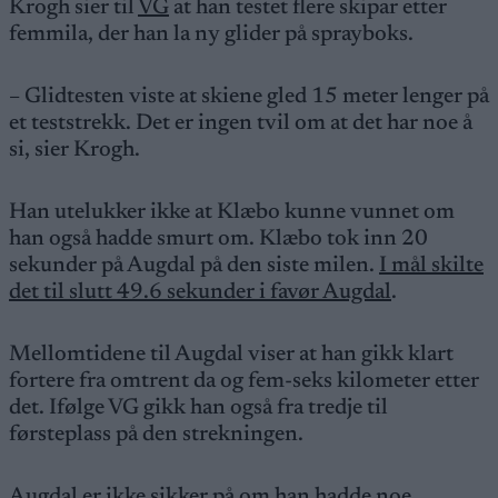
Krogh sier til
VG
at han testet flere skipar etter
femmila, der han la ny glider på sprayboks.
– Glidtesten viste at skiene gled 15 meter lenger på
et teststrekk. Det er ingen tvil om at det har noe å
si, sier Krogh.
Han utelukker ikke at Klæbo kunne vunnet om
han også hadde smurt om. Klæbo tok inn 20
sekunder på Augdal på den siste milen.
I mål skilte
det til slutt 49.6 sekunder i favør Augdal
.
Mellomtidene til Augdal viser at han gikk klart
fortere fra omtrent da og fem-seks kilometer etter
det. Ifølge VG gikk han også fra tredje til
førsteplass på den strekningen.
Augdal er ikke sikker på om han hadde noe