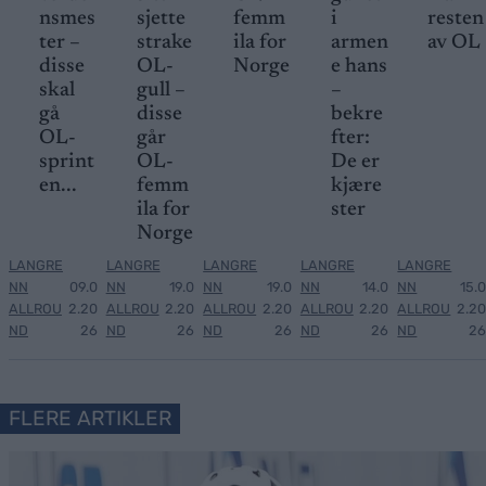
nsmes
sjette
femm
i
resten
ter –
strake
ila for
armen
av OL
disse
OL-
Norge
e hans
skal
gull –
–
gå
disse
bekre
OL-
går
fter:
sprint
OL-
De er
en...
femm
kjære
ila for
ster
Norge
LANGRE
LANGRE
LANGRE
LANGRE
LANGRE
NN
09.0
NN
19.0
NN
19.0
NN
14.0
NN
15.0
ALLROU
2.20
ALLROU
2.20
ALLROU
2.20
ALLROU
2.20
ALLROU
2.20
ND
26
ND
26
ND
26
ND
26
ND
26
FLERE ARTIKLER