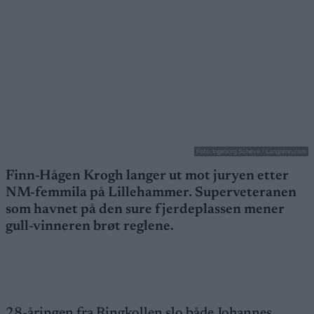
Foto: Ingeborg Scheve / Langrenn.com
Finn-Hågen Krogh langer ut mot juryen etter
NM-femmila på Lillehammer. Superveteranen
som havnet på den sure fjerdeplassen mener
gull-vinneren brøt reglene.
28-åringen fra Ringkollen slo både Johannes