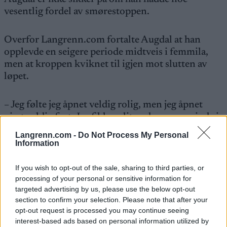
vesentlig fordel av smørestoppen.
Overfor Langrenn.com fortalte Augdal at han
opplevde en seigere periode midtveis i femmila,
men at kroppen kviknet til igjen mot slutten av
løpet.
– Jeg følte jeg åpnet veldig rolig, men jeg åpnet
visst veldig fort. Jeg fikk en liten downer periode i
midten og så kom jeg meg på slutten. Den siste
Langrenn.com -
Do Not Process My Personal
runden var jeg ganske sikker på at hvis jeg holdt
Information
meg på beina så skulle jeg vinne. Men du vet aldri,
og det er det som er kult med femmil. Du kan
If you wish to opt-out of the sale, sharing to third parties, or
krampe og alt kan ryke på den siste kilometeren, sa
processing of your personal or sensitive information for
targeted advertising by us, please use the below opt-out
Augdal til Langrenn.com etter seieren.
section to confirm your selection. Please note that after your
opt-out request is processed you may continue seeing
Gullet på femmila var forøvrig Augdals andre
interest-based ads based on personal information utilized by