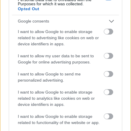
Purposes for which it was collected.
klaget. Resultatet blir stående. Det var stress og jag
Opted Out
og mas og så svarer man på spørsmål. Vi sjekket
regelboka en time etterpå og da var det feil svar.
Google consents
Jeg har drevet med dette i 25 år og gjør stadig vekk
I want to allow Google to enable storage
små feil, sier Broks Pettersen til
VG
.
related to advertising like cookies on web or
device identifiers in apps.
Tror du det hadde blitt samme vinner av
I want to allow my user data to be sent to
femmila uavhengig av påført glider hos
Google for online advertising purposes.
vinneren?
– Nei, det er jeg ikke sikker på. Men det vil jeg ikke
I want to allow Google to send me
gjette på. Hvilken effekt hadde glideren? Der og
personalized advertising.
da? I 20 minutter? Det blir bare spekulasjoner, det
I want to allow Google to enable storage
blir feil. Vi har en resultatliste.
related to analytics like cookies on web or
device identifiers in apps.
Les også:
Therese Johaug med sviende stikk mot
I want to allow Google to enable storage
related to functionality of the website or app.
landslaget: – Damelaget må ta grep