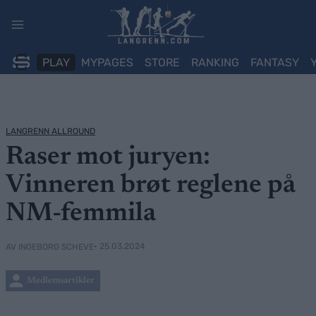
Skip
to
content
PLAY
MYPAGES
STORE
RANKING
FANTASY
LANGRENN ALLROUND
Raser mot juryen:
Vinneren brøt reglene på
NM-femmila
• 25.03.2024
AV INGEBORG SCHEVE
Medlemsartikler