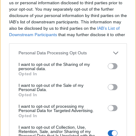
NM-medalje på to dager. Fredag tok langløperen
us or personal information disclosed to third parties prior to
fra Team Eksjöhus bronse på 10 kilometer
your opt-out. You may separately opt-out of the further
disclosure of your personal information by third parties on the
klassisk.
IAB’s list of downstream participants. This information may
also be disclosed by us to third parties on the
IAB’s List of
Les også:
Hadde avskrevet sesongen. Så tok han
Downstream Participants
that may further disclose it to other
NM-medalje
third parties.
Please note that this website/app uses one or more Google
Personal Data Processing Opt Outs
Krogh klandrer ikke Augdal, som tross alt hadde
services and may gather and store information including but
not limited to your visit or usage behaviour. You may click to
I want to opt-out of the Sharing of my
fått klarsignal, men er skuffet over at juryen ikke
personal data.
grant or deny consent to Google and its third-party tags to
kan reglementet.
Opted In
use your data for below specified purposes in below Google
consent section.
I want to opt-out of the Sale of my
Prosjektleder i NM Torbjørn Broks Pettersen
Personal Data.
Opted In
erkjenner at han og juryen tok feil, og at det er mot
reglene å stoppe og smøre om.
I want to opt-out of processing my
Personal Data for Targeted Advertising.
Opted In
– Juryen gjorde en feil og ga feil svar til de 4–5
I want to opt-out of Collection, Use,
som stilte spørsmålet. Det er et faktum. Men vi har
Retention, Sale, and/or Sharing of my
ikke observert noen føre på glider. Ingen har
Personal Data that Is Unrelated with the