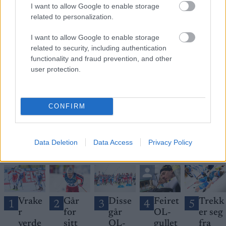
I want to allow Google to enable storage
related to personalization.
I want to allow Google to enable storage
related to security, including authentication
Meld deg på vårt nyhetsbrev
functionality and fraud prevention, and other
user protection.
Meld deg på
CONFIRM
Data Deletion
Data Access
Privacy Policy
MEST LEST
Vrake
Går
Disse
Feiret
Trekk
1
2
3
4
5
r
for
går
OL-
er seg
verde
sitt
OL-
gullet
fra