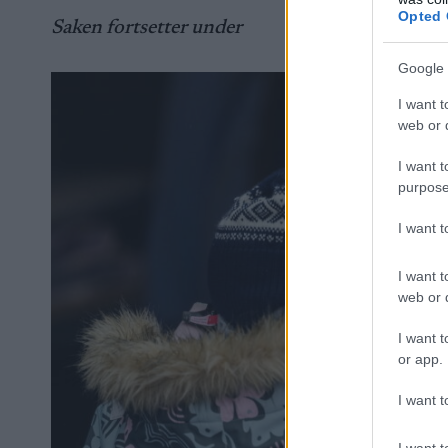
Opted 
Saken fortsetter under
Google 
I want t
web or d
I want t
purpose
I want 
I want t
web or d
I want t
or app.
I want t
I want t