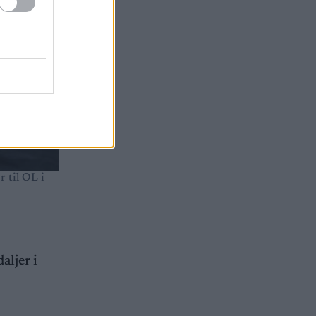
 til OL i
ljer i