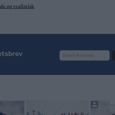
e og realistisk
etsbrev