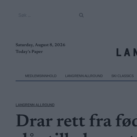
Skip
to
Søk
content
etter:
Saturday, August 8, 2026
Today's Paper
MEDLEMSINNHOLD
LANGRENN ALLROUND
SKI CLASSICS
LANGRENN ALLROUND
Drar rett fra fø