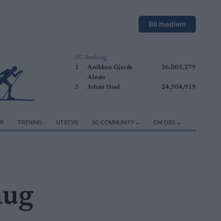
Bli medlem
SC Ranking
1
Anikken Gjerde
26,005,279
Alnæs
5
Johan Hoel
24,504,919
ER
TRENING
UTSTYR
SC COMMUNITY
OM OSS
aug