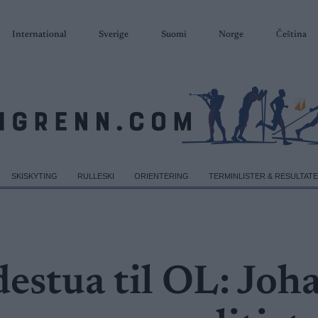
International
Sverige
Suomi
Norge
Čeština
SKISKYTING
RULLESKI
ORIENTERING
TERMINLISTER & RESULTAT
destua til OL: Joh