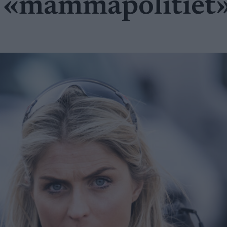
ot «mammapolitiet