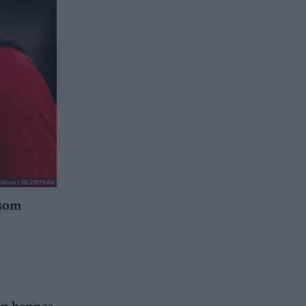
rvidson / BILDBYRÅN
 som