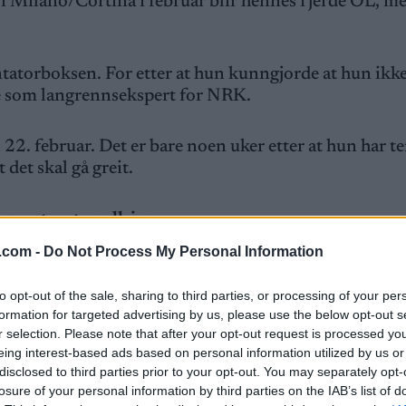
 i Milano/Cortina i februar blir hennes fjerde OL, m
atorboksen. For etter at hun kunngjorde at hun ikke 
lle som langrennsekspert for NRK.
22. februar. Det er bare noen uker etter at hun har t
det skal gå greit.
es største gullsjanser
.com -
Do Not Process My Personal Information
to opt-out of the sale, sharing to third parties, or processing of your per
eslutningen, men er krystallklar på at ikke noe «mam
formation for targeted advertising by us, please use the below opt-out s
re. Det kaller Johaug dobbeltmoral.
r selection. Please note that after your opt-out request is processed y
eing interest-based ads based on personal information utilized by us or
disclosed to third parties prior to your opt-out. You may separately opt-
n ville reist uten barn og uten kona på slep, sier Joh
losure of your personal information by third parties on the IAB’s list of