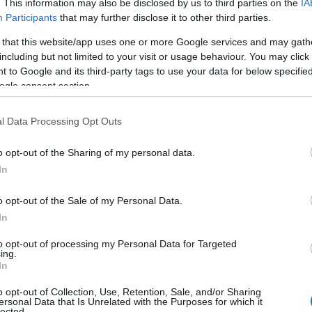
. This information may also be disclosed by us to third parties on the
IA
Participants
that may further disclose it to other third parties.
enne, men er ydmyk for at andre må få ta sine valg.
 that this website/app uses one or more Google services and may gath
including but not limited to your visit or usage behaviour. You may click 
 to Google and its third-party tags to use your data for below specifi
til det du vil. Det viktigste er at folk får lov til å gj
ogle consent section.
e skal ha noen mening, sier hun.
l Data Processing Opt Outs
iløypa to måneder etter fødselen
o opt-out of the Sharing of my personal data.
In
o opt-out of the Sale of my Personal Data.
t hun har termin, har hun funnet en praktisk løsnin
In
pp til å dekke fra Norge.
to opt-out of processing my Personal Data for Targeted
ing.
n til Italia den siste uka av OL, en familie som da al
In
Dalsbygda og mannen Nils Jakob Hoff datteren Kristin,
o opt-out of Collection, Use, Retention, Sale, and/or Sharing
ersonal Data that Is Unrelated with the Purposes for which it
lected.