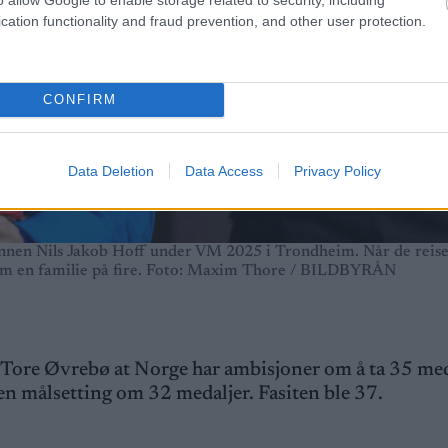
cation functionality and fraud prevention, and other user protection.
CONFIRM
Data Deletion
Data Access
Privacy Policy
en Nils Jakob Hoff under VM 2025 i Trondheim. Når de reiser
n som en familie på fire. Foto: Maxim Thore / BILDBYRÅN
Tore Øvrebø at Norge har ambisjoner om å ta 35 meda
n målsetting om 32 medaljer. Fasiten ble 37.