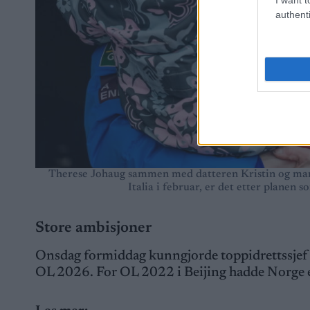
authenti
Therese Johaug sammen med datteren Kristin og mann
Italia i februar, er det etter plane
Store ambisjoner
Onsdag formiddag kunngjorde toppidrettssjef 
OL 2026. For OL 2022 i Beijing hadde Norge e