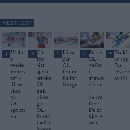
MEST LEST
Vrake
Går
Disse
Feiret
Trekk
1
2
3
4
5
r
for
går
OL-
er seg
verde
sitt
OL-
gullet
fra
nsmes
sjette
femm
i
resten
ter –
strake
ila for
armen
av OL
disse
OL-
Norge
e hans
skal
gull –
–
gå
disse
bekre
OL-
går
fter:
sprint
OL-
De er
en...
femm
kjære
ila for
ster
Norge