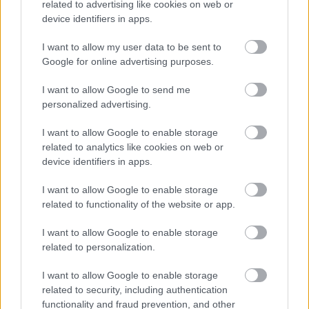
related to advertising like cookies on web or
betydningen av det mentale og det å utfordre seg
device identifiers in apps.
selv mentalt, både for å få fysisk progresjon og for
å takle presset. Derfor har han i flere år
I want to allow my user data to be sent to
Google for online advertising purposes.
samarbeidet med en av Norges mest profilerte
mentaltrenere: Eirik Bertrand Larsen.
I want to allow Google to send me
personalized advertising.
– Jeg jobber mye med å pushe grenser. Jeg søker
I want to allow Google to enable storage
hele tiden etter økter som er mer utviklende, og jeg
related to analytics like cookies on web or
har turt å utfordre meg selv, uten å kaste hele det
device identifiers in apps.
opplegget som har fungert før. Det har jeg veldig
trua på, og jeg ser det fungerer, sier Amundsen.
I want to allow Google to enable storage
related to functionality of the website or app.
Knappe to uker før sesongen drar i gang, føler 27-
I want to allow Google to enable storage
åringen fra Asker seg godt forberedt på rotteracet
related to personalization.
som venter når sju-åtte OL-plasser skal deles ut i
løpet av en drøy måned.
I want to allow Google to enable storage
related to security, including authentication
functionality and fraud prevention, and other