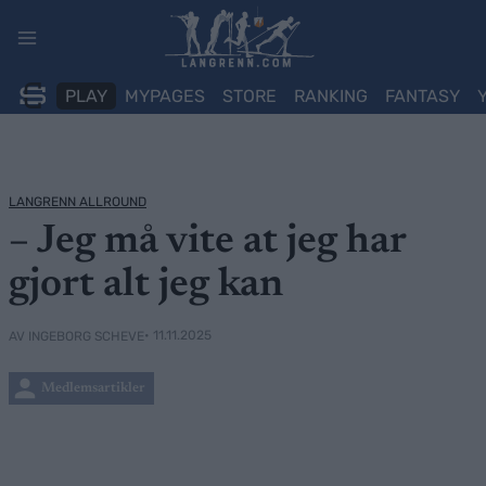
Skip
to
content
PLAY
MYPAGES
STORE
RANKING
FANTASY
LANGRENN ALLROUND
– Jeg må vite at jeg har
gjort alt jeg kan
• 11.11.2025
AV INGEBORG SCHEVE
Medlemsartikler