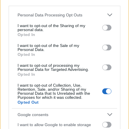
third parties.
Saken fortsetter under
Please note that this website/app uses one or more Google
Personal Data Processing Opt Outs
services and may gather and store information including but
not limited to your visit or usage behaviour. You may click to
I want to opt-out of the Sharing of my
personal data.
grant or deny consent to Google and its third-party tags to
Opted In
use your data for below specified purposes in below Google
consent section.
I want to opt-out of the Sale of my
Personal Data.
Opted In
Harald Østberg Amundsen tok seks individuelle
verdenscupseire i sesongen 2024-25. Foto: Marius Simensen
I want to opt-out of processing my
Personal Data for Targeted Advertising.
/ BILDBYRÅN
Opted In
I want to opt-out of Collection, Use,
Pusher grenser
Retention, Sale, and/or Sharing of my
Personal Data that Is Unrelated with the
Purposes for which it was collected.
Amundsen er ekstremt nøye. Han trener målrettet og systematisk,
Opted Out
analyserer alt. For ham er det viktig å fokusere på det han kan
kontrollere, ikke minst for å beholde perspektivet.
Google consents
I want to allow Google to enable storage
I den sammenheng trekker Amundsen fram