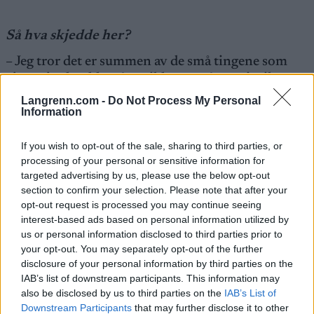
Så hva skjedde her?
– Jeg tror det er summen av de små tingene som
gjør at jeg har klart å utvikle meg så mye i stilarter
og distanser jeg ikke var så god på før.
Langrenn.com -
Do Not Process My Personal
Information
Amundsen forklarer framgangen med fokus på
If you wish to opt-out of the sale, sharing to third parties, or
detaljer og marginer, små framskritt i det daglige
processing of your personal or sensitive information for
og evnen til å samle erfaringer under press.
targeted advertising by us, please use the below opt-out
section to confirm your selection. Please note that after your
opt-out request is processed you may continue seeing
– Det er kanskje det som aller mest skiller en
interest-based ads based on personal information utilized by
landslagsutøver som går verdenscuprenn nesten
us or personal information disclosed to third parties prior to
hver helg fra en som ikke gjør det. Man må lære seg
your opt-out. You may separately opt-out of the further
å tåle den belastningen, sier han.
disclosure of your personal information by third parties on the
IAB’s list of downstream participants. This information may
also be disclosed by us to third parties on the
IAB’s List of
– Jeg har trua på forberedelser. Jeg ser at det funker.
Downstream Participants
that may further disclose it to other