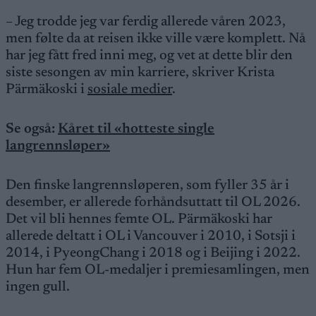
– Jeg trodde jeg var ferdig allerede våren 2023,
men følte da at reisen ikke ville være komplett. Nå
har jeg fått fred inni meg, og vet at dette blir den
siste sesongen av min karriere, skriver Krista
Pärmäkoski i
sosiale medier
.
Se også:
Kåret til «hotteste single
langrennsløper»
Den finske langrennsløperen, som fyller 35 år i
desember, er allerede forhåndsuttatt til OL 2026.
Det vil bli hennes femte OL. Pärmäkoski har
allerede deltatt i OL i Vancouver i 2010, i Sotsji i
2014, i PyeongChang i 2018 og i Beijing i 2022.
Hun har fem OL-medaljer i premiesamlingen, men
ingen gull.