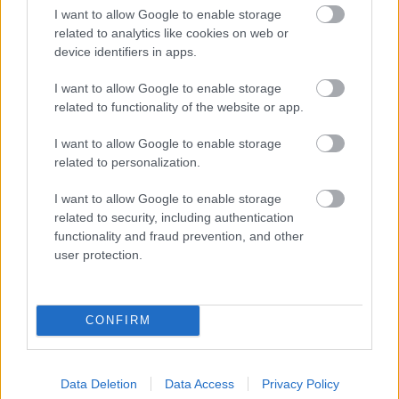
I want to allow Google to enable storage
Meld deg på
related to analytics like cookies on web or
device identifiers in apps.
I want to allow Google to enable storage
related to functionality of the website or app.
MEST LEST
I want to allow Google to enable storage
related to personalization.
I want to allow Google to enable storage
related to security, including authentication
Vrake
Går
Disse
Feiret
Trekk
1
2
3
4
5
functionality and fraud prevention, and other
r
for
går
OL-
er seg
user protection.
verde
sitt
OL-
gullet
fra
nsmes
sjette
femm
i
resten
ter –
strake
ila for
armen
av OL
disse
OL-
Norge
e hans
CONFIRM
skal
gull –
–
gå
disse
bekre
OL-
går
fter:
Data Deletion
Data Access
Privacy Policy
sprint
OL-
De er