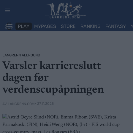
Skip
to
content
PLAY
MYPAGES
STORE
RANKING
FANTASY
LANGRENN ALLROUND
Varsler karriereslutt
dagen før
verdenscupåpningen
• 27.11.2025
AV LANGRENN.COM