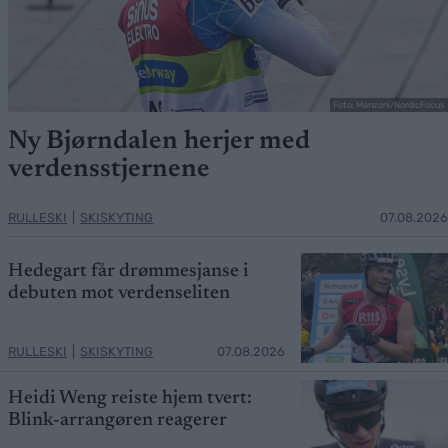
Foto: Manzoni/NordicFocus
Ny Bjørndalen herjer med
verdensstjernene
RULLESKI
|
SKISKYTING
07.08.2026
Hedegart får drømmesjanse i
debuten mot verdenseliten
RULLESKI
|
SKISKYTING
07.08.2026
Heidi Weng reiste hjem tvert:
Blink-arrangøren reagerer