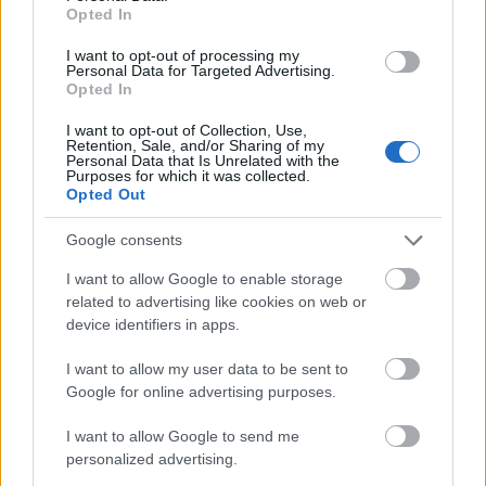
som på norsk kan oversettes med «Åpne», skrevet
Opted In
av forfatter Laura Arffman.
I want to opt-out of processing my
Personal Data for Targeted Advertising.
Opted In
Der forteller hun ærlig om livet bak kulissen, om
årevis med angst og uro, interne stridigheter i
I want to opt-out of Collection, Use,
Retention, Sale, and/or Sharing of my
landslaget, mobbing og utfrysing.
Personal Data that Is Unrelated with the
Purposes for which it was collected.
Opted Out
Les mer:
Skistjernen avslører: – Vurderte om jeg skulle å
Google consents
ta en flaske gin eller spise piller
I want to allow Google to enable storage
related to advertising like cookies on web or
device identifiers in apps.
I want to allow my user data to be sent to
Google for online advertising purposes.
I want to allow Google to send me
Meld deg på vårt nyhetsbrev
personalized advertising.