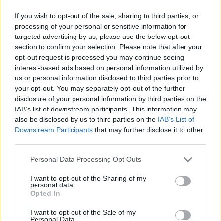
fristil med individuell start.
If you wish to opt-out of the sale, sharing to third parties, or
processing of your personal or sensitive information for
targeted advertising by us, please use the below opt-out
Se også:
Alt om verdenscupåpningen i langrenn
section to confirm your selection. Please note that after your
og skiskyting – Program og TV-tider
opt-out request is processed you may continue seeing
interest-based ads based on personal information utilized by
us or personal information disclosed to third parties prior to
Skader, mobbing og mentale problemer
your opt-out. You may separately opt-out of the further
Pärmäkoski fikk VM i Trondheim og store deler av
disclosure of your personal information by third parties on the
IAB’s list of downstream participants. This information may
fjorårssesongen spolert av en seiglivet skade.
also be disclosed by us to third parties on the
IAB’s List of
Dagen før femmila var hun tvunget til å sette strek
Downstream Participants
that may further disclose it to other
for hele sesongen. Da kastet hun kortene og åpnet
third parties.
opp om skademarerittet.
Please note that this website/app uses one or more Google
Personal Data Processing Opt Outs
services and may gather and store information including but
Les mer:
– Orker ikke å skjule sannheten lenger
not limited to your visit or usage behaviour. You may click to
I want to opt-out of the Sharing of my
personal data.
grant or deny consent to Google and its third-party tags to
Opted In
use your data for below specified purposes in below Google
I tillegg har Pärmäkoski også slitt mentalt. I fjor
consent section.
I want to opt-out of the Sale of my
høst ga Pärmäkoski ut selvbiografien «Avoin»,
Personal Data.