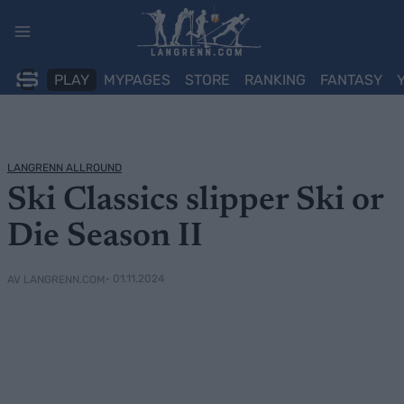
Skip
to
content
PLAY
MYPAGES
STORE
RANKING
FANTASY
LANGRENN ALLROUND
Ski Classics slipper Ski or
Die Season II
• 01.11.2024
AV LANGRENN.COM