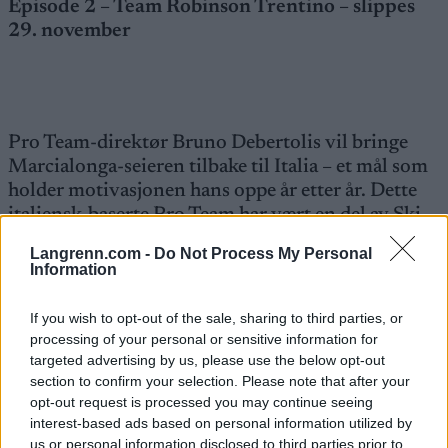
Episode 2 – Team Robinson Trentino – slippes
29. november
Pro Team-direktør Bruno Debertolis vil bringe
Marcialonga-seieren tilbake til Italia – et mål som
holder motivasjonen hans oppe år etter år. Dette
italiensk-baserte Pro Team har vært en del av Ski
Classics i mange år. Debertolis er flink til å finne
Langrenn.com -
Do Not Process My Personal
unge italienske talenter og gir dem en profesjonell
Information
vei inn i langdistanseski gjennom et Pro Team med
internasjonal erfaring. Bli kjent med personene i
If you wish to opt-out of the sale, sharing to third parties, or
dette laget, hvor mattradisjonene varierer fra en
processing of your personal or sensitive information for
tre timer lang italiensk middag med tre retter, til
targeted advertising by us, please use the below opt-out
en rask skandinavisk buffet.
section to confirm your selection. Please note that after your
opt-out request is processed you may continue seeing
interest-based ads based on personal information utilized by
Episode 3 – Team Eksjöhus – slippes 6. desember
us or personal information disclosed to third parties prior to