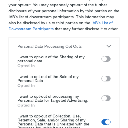
your opt-out. You may separately opt-out of the further
disclosure of your personal information by third parties on the
IAB’s list of downstream participants. This information may
also be disclosed by us to third parties on the
IAB’s List of
Fjorårets topprangerte Pro Team er et opplagt valg
Downstream Participants
that may further disclose it to other
third parties.
for sesong 2. Møt de nye stjernene i dette Pro
Team, hvor profesjonalitet og personlig utvikling
Please note that this website/app uses one or more Google
Personal Data Processing Opt Outs
har ført dem til tronen i Ski Classics, rangert som
services and may gather and store information including but
nummer 1. Hvordan ble de verdens beste
not limited to your visit or usage behaviour. You may click to
I want to opt-out of the Sharing of my
personal data.
grant or deny consent to Google and its third-party tags to
langrennslag så raskt, og hva er
Opted In
use your data for below specified purposes in below Google
suksessoppskriften til sportsdirektør Marthe
consent section.
I want to opt-out of the Sale of my
Kristoffersen? Ski Classics Ski or Die tar deg «bak
Personal Data.
utøveren» for å bli kjent med personene bak den
Opted In
profesjonelle fasaden og deres personlige historier
I want to opt-out of processing my
som har formet noen av dem til å bli verdens beste
Personal Data for Targeted Advertising.
langrennsløpere.
Opted In
I want to opt-out of Collection, Use,
Retention, Sale, and/or Sharing of my
Første sesong av Ski Classics Ski or Die ble lansert
Personal Data that Is Unrelated with the
for ett år siden, og inneholdt Team Ragde Charge,