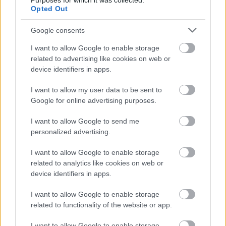
Purposes for which it was collected.
Opted Out
Lager 157 Ski Team og det tsjekkiske Pro Team
(den gangen kalt) Vltava Fund Ski Team. Hele
Google consents
sesong I, inkludert alle råklippede intervjuer,
finnes på SC Play, Ski Community sin plattform
I want to allow Google to enable storage
related to advertising like cookies on web or
for livestreaming og videoer.
device identifiers in apps.
I want to allow my user data to be sent to
Google for online advertising purposes.
I want to allow Google to send me
personalized advertising.
I want to allow Google to enable storage
related to analytics like cookies on web or
device identifiers in apps.
I want to allow Google to enable storage
related to functionality of the website or app.
I want to allow Google to enable storage