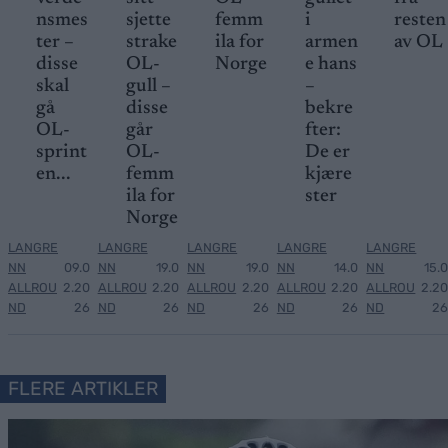
nsmes
sjette
femm
i
resten
ter –
strake
ila for
armen
av OL
disse
OL-
Norge
e hans
skal
gull –
–
gå
disse
bekre
OL-
går
fter:
sprint
OL-
De er
en...
femm
kjære
ila for
ster
Norge
LANGRE
LANGRE
LANGRE
LANGRE
LANGRE
NN
09.0
NN
19.0
NN
19.0
NN
14.0
NN
15.0
ALLROU
2.20
ALLROU
2.20
ALLROU
2.20
ALLROU
2.20
ALLROU
2.20
ND
26
ND
26
ND
26
ND
26
ND
26
FLERE ARTIKLER