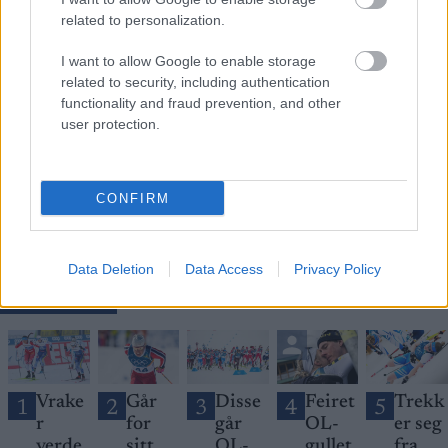
related to personalization.
I want to allow Google to enable storage
related to security, including authentication
functionality and fraud prevention, and other
Meld deg på vårt nyhetsbrev
user protection.
Meld deg på
CONFIRM
Data Deletion
Data Access
Privacy Policy
MEST LEST
Vrake
Går
Disse
Feiret
Trekk
1
2
3
4
5
r
for
går
OL-
er seg
verde
sitt
OL-
gullet
fra