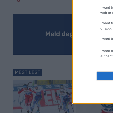
I want t
web or d
I want t
or app.
Meld deg på vårt nyh
I want t
I want t
authenti
MEST LEST