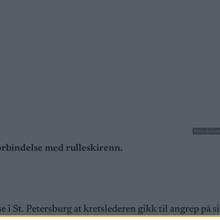
Foto: Autha
forbindelse med rulleskirenn.
 i St. Petersburg at kretslederen gikk til angrep på s