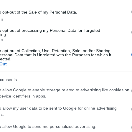
o opt-out of the Sale of my Personal Data.
In
 som skjedde i forkant av single mixed stafetten.
to opt-out of processing my Personal Data for Targeted
ing.
unn av skadene han pådro seg, som blant annet skal h
In
t skadet skulder. Skiskytterstjernen, som tok
sølv på
o opt-out of Collection, Use, Retention, Sale, and/or Sharing
 verdenscupen.
ersonal Data that Is Unrelated with the Purposes for which it
lected.
Out
 er han ute for resten av sesongen
consents
Baiba Bendika, trakk seg fra sin stilling som landslags
o allow Google to enable storage related to advertising like cookies on
iske medier. Nå er han også dømt, samt at det internas
evice identifiers in apps.
 et halvt år.
o allow my user data to be sent to Google for online advertising
s.
ld mot egen utøver
to allow Google to send me personalized advertising.