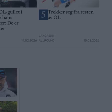
OL-gullet i
Trekker seg fra resten
5
 hans –
av OL
er: De er
ter
LANGRENN
14.02.2026
ALLROUND
15.02.2026