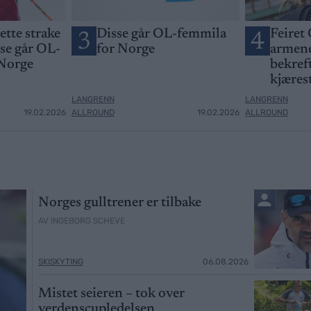
jette strake
Disse går OL-femmila
Feiret 
3
4
sse går OL-
for Norge
armene
 Norge
bekreft
kjæres
LANGRENN
LANGRENN
19.02.2026
ALLROUND
19.02.2026
ALLROUND
Norges gulltrener er tilbake
AV INGEBORG SCHEVE
SKISKYTING
06.08.2026
Mistet seieren – tok over
verdenscupledelsen