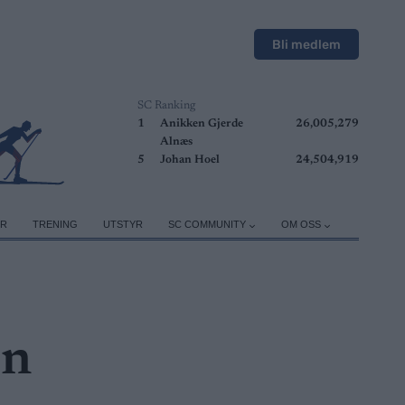
Bli medlem
SC Ranking
1
Anikken Gjerde
26,005,279
Alnæs
5
Johan Hoel
24,504,919
ER
TRENING
UTSTYR
SC COMMUNITY
OM OSS
en