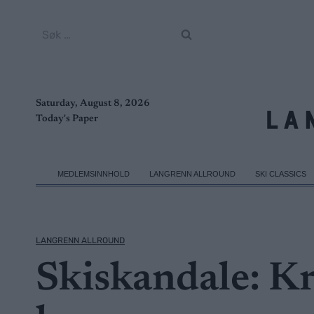
Skip
to
Søk
content
etter:
Saturday, August 8, 2026
Today's Paper
MEDLEMSINNHOLD
LANGRENN ALLROUND
SKI CLASSICS
LANGRENN ALLROUND
Skiskandale: Kre