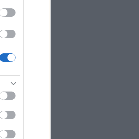
a dreiet
trener
jonale