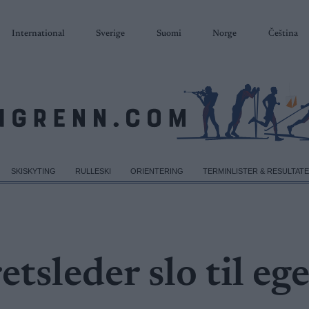
International
Sverige
Suomi
Norge
Čeština
SKISKYTING
RULLESKI
ORIENTERING
TERMINLISTER & RESULTAT
tsleder slo til eg