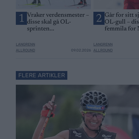
Vraker verdensmester –
Går for sitt s
1
2
disse skal gå OL-
OL-gull – di
sprinten...
femmila for
LANGRENN
LANGRENN
ALLROUND
09.02.2026
ALLROUND
FLERE ARTIKLER