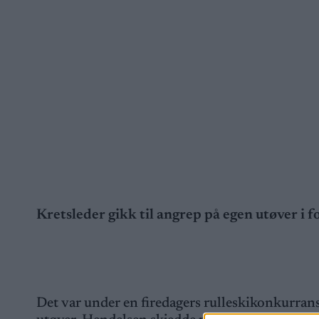
Kretsleder gikk til angrep på egen utøver i 
Det var under en firedagers rulleskikonkurranse