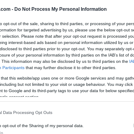
eren for Voronezh regionale skiforbund Alexei Manan
.com -
Do Not Process My Personal Information
to opt-out of the sale, sharing to third parties, or processing of your per
frigitt viser at Manankov går bort til en ung gutt et
formation for targeted advertising by us, please use the below opt-out s
sparking og slåssing mellom de to. Den unge utøveren
r selection. Please note that after your opt-out request is processed y
en av teamet kommer til og separerer de to.
eing interest-based ads based on personal information utilized by us or
disclosed to third parties prior to your opt-out. You may separately opt-
aktet Manankov, som ikke vil kommentere sin oppfø
losure of your personal information by third parties on the IAB’s list of
. This information may also be disclosed by us to third parties on the
IA
Participants
that may further disclose it to other third parties.
er nå under etterforskning fra både Voronezh region
 that this website/app uses one or more Google services and may gath
lt.
including but not limited to your visit or usage behaviour. You may click 
 to Google and its third-party tags to use your data for below specifi
åsskamp
ogle consent section.
l Data Processing Opt Outs
t egen utøver
o opt-out of the Sharing of my personal data.
e skiskytterlandslaget dømt for grov vold. Trenerprof
In
t sin egen utøver Andrejs Rastorgujevs under skiskyt