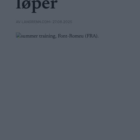
løper
• 27.08.2025
AV LANGRENN.COM