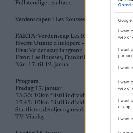
Fullstendige resultater
Opted 
Verdenscupen i Les Rousses avslutter med 20 ki
Google 
I want t
FAKTA: Verdenscup Les Rousses
web or d
Hvem:
Uttatte eliteløpere –
Dette er Norges t
I want t
Hva:
Verdenscup langrenn
purpose
Hvor:
Les Rousses, Frankrike
Når:
17. til 19. januar
I want 
Program
I want t
Fredag 17. januar
web or d
13:30: 10km fristil individuell start, menn
I want t
15:45: 10km fristil individuell start, kvinner
or app.
Startlister, detaljer og resultater
TV: Viaplay
I want t
I want t