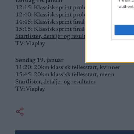
Lørdag 18. januar
authenti
12:15: Klassisk sprint prolog, kvinner
12:40: Klassisk sprint prolog, menn
14:45: Klassisk sprint finaler, kvinner
15:15: Klassisk sprint finaler, menn
Startlister, detaljer og resultater
TV: Viaplay
Søndag 19. januar
11:20: 20km klassisk fellesstart, kvinner
15:45: 20km klassisk fellesstart, menn
Startlister, detaljer og resultater
TV: Viaplay