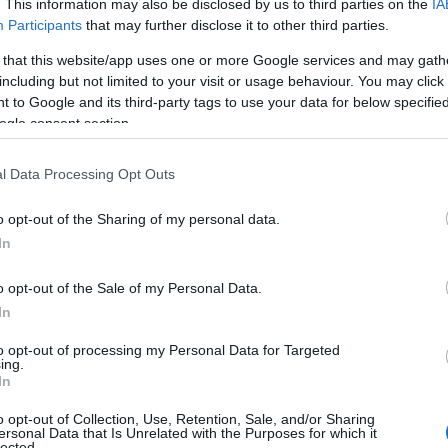
. This information may also be disclosed by us to third parties on the
IA
Participants
that may further disclose it to other third parties.
 that this website/app uses one or more Google services and may gath
ad.
including but not limited to your visit or usage behaviour. You may click 
 to Google and its third-party tags to use your data for below specifi
ogle consent section.
l Data Processing Opt Outs
men hun er ikke uslåelig, sier Maja Dahlqvist, som b
o opt-out of the Sharing of my personal data.
In
o opt-out of the Sale of my Personal Data.
In
to opt-out of processing my Personal Data for Targeted
ing.
In
o opt-out of Collection, Use, Retention, Sale, and/or Sharing
ersonal Data that Is Unrelated with the Purposes for which it
lected.