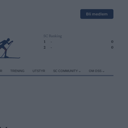
Bli medlem
SC Ranking
1
-
0
2
-
0
ER
TRENING
UTSTYR
SC COMMUNITY
OM OSS