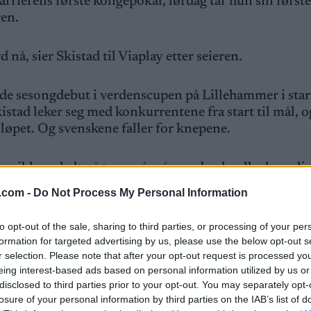
karrierens første kongepokal, lørdag tar hun sin første
ren.
 nå, sier Skistad til Viaplay etter seieren.
de sesongdebut i verdenscupen på Lillehammer i star
istad leker seg med konkurrentene fra start til mål, o
 løpet. Og svenskene faller for knepene.
 man ikke er helt på topp, så må man bruke alle de mul
.com -
Do Not Process My Personal Information
 feller, og det trives jeg veldig godt med.
to opt-out of the sale, sharing to third parties, or processing of your per
formation for targeted advertising by us, please use the below opt-out s
r selection. Please note that after your opt-out request is processed y
 VM på hjemmebane om seks uker.
eing interest-based ads based on personal information utilized by us or
disclosed to third parties prior to your opt-out. You may separately opt-
losure of your personal information by third parties on the IAB’s list of
rede, så det lover bra, sier hun, og antyder at hun har 