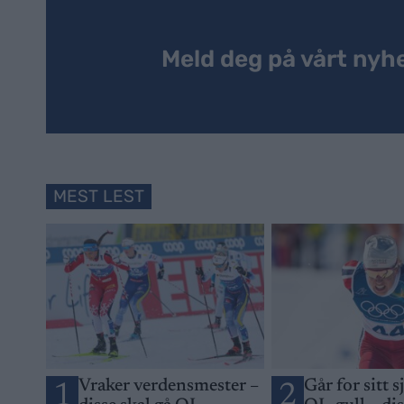
Meld deg på vårt nyh
MEST LEST
Vraker verdensmester –
Går for sitt s
1
2