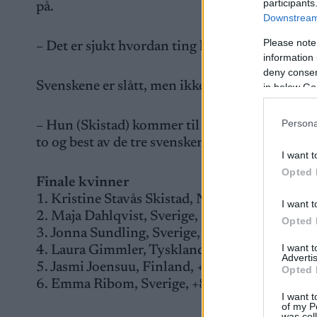
participants
på.
Downstream 
Please note
– Det er sjukt hvordan ting kan snu, sier Skist
information 
deny consent
Svenskene er slått, men ikke slått ut.
in below Go
Persona
– Hun (Skistad) kommer til å bli å regne med, 
to og best av de tre svenskene i finalen.
I want t
Opted 
Finale kvinner
1. Kristine Stavås Skistad, Norge, 3:05.70
I want t
2. Maja Dahlqvist, Sverige, +0.28
Opted 
3. Jonna Sundling, Sverige, +0.66
I want 
4. Laura Gimmler, Tyskland, +2.02
Advertis
5. Jasmi Joensuu, Finland, +2.38
Opted 
6. Emma Ribom, Sverige, +8.06
I want t
of my P
was col