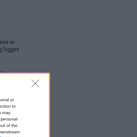
ten av
g legger
ighetene
sonal or
ection to
ou may
 personal
out of the
 downstream
mer å gå