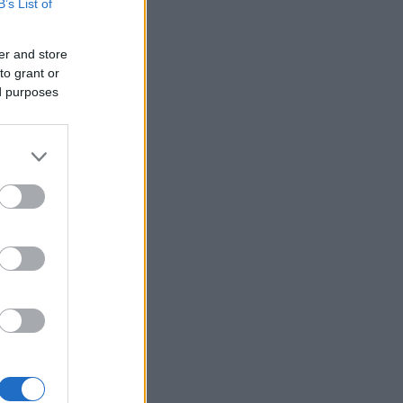
B’s List of
er and store
to grant or
ed purposes
lir nummer