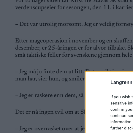
For to dager siden tar Kristine Stavås Skistad 
verdenscupseier for sesongen, den 11. i karrie
– Det var utrolig morsomt. Jeg er veldig fornøyd
Etter mageoperasjon i november og en skuffen
desember, er 25-åringen er for alvor tilbake. Sk
små taktiske feller for svenskene gjennom hele
– Jeg må jo finte dem ut litt. Det er viktig når
man har, sier hun, og smiler lurt.
Langrenn
– Jeg er raskere enn dem, så da kan jeg legge litt
If you wish 
sensitive in
confirm you
Det er nå ingen tvil om at Skistad er klar for
continue se
information 
further disc
– Jeg er overrasket over at jeg er såpass der alle