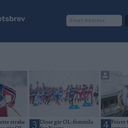
etsbrev
jette strake
Disse går OL-femmila
Feiret 
3
4