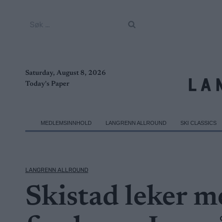
Skip
to
Søk
content
etter:
Saturday, August 8, 2026
Today's Paper
MEDLEMSINNHOLD
LANGRENN ALLROUND
SKI CLASSICS
LANGRENN ALLROUND
Skistad leker m