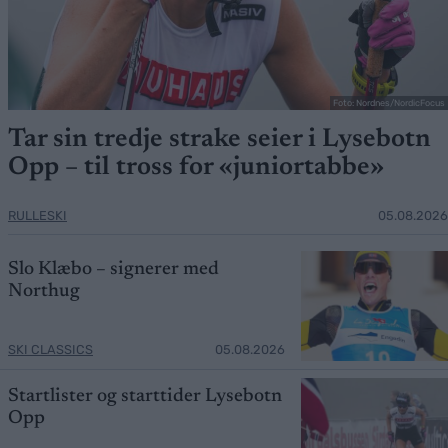
Foto: Nordnes/NordicFocus
Tar sin tredje strake seier i Lysebotn
Opp – til tross for «juniortabbe»
RULLESKI
05.08.2026
Slo Klæbo – signerer med
Northug
SKI CLASSICS
05.08.2026
Startlister og starttider Lysebotn
Opp