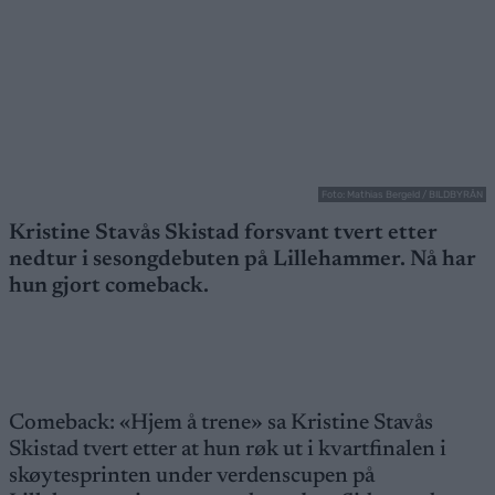
Foto: Mathias Bergeld / BILDBYRÅN
Kristine Stavås Skistad forsvant tvert etter
nedtur i sesongdebuten på Lillehammer. Nå har
hun gjort comeback.
Comeback: «Hjem å trene» sa Kristine Stavås
Skistad tvert etter at hun røk ut i kvartfinalen i
skøytesprinten under verdenscupen på