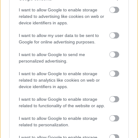
Meld deg på
I want to allow Google to enable storage
related to advertising like cookies on web or
device identifiers in apps.
I want to allow my user data to be sent to
Google for online advertising purposes.
MEST LEST
I want to allow Google to send me
personalized advertising.
I want to allow Google to enable storage
Vrake
Går
Disse
Feiret
Trekk
1
2
3
4
5
related to analytics like cookies on web or
r
for
går
OL-
er seg
device identifiers in apps.
verde
sitt
OL-
gullet
fra
nsmes
sjette
femm
i
resten
I want to allow Google to enable storage
ter –
strake
ila for
armen
av OL
related to functionality of the website or app.
disse
OL-
Norge
e hans
skal
gull –
–
I want to allow Google to enable storage
gå
disse
bekre
related to personalization.
OL-
går
fter:
sprint
OL-
De er
I want to allow Google to enable storage