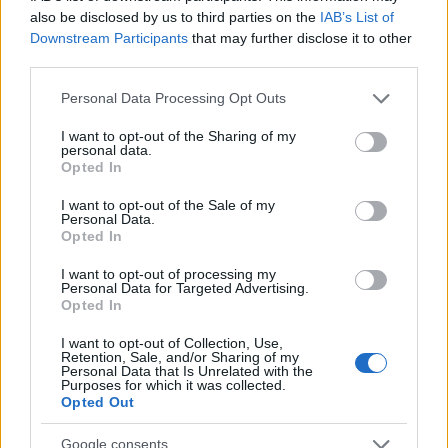
før hun ville konkurrere igjen. Operasjonen har
also be disclosed by us to third parties on the
IAB’s List of
gjort at hun mistet flere uker med trening, og det
Downstream Participants
that may further disclose it to other
må hun ta konsekvensene av.
third parties.
Please note that this website/app uses one or more Google
Personal Data Processing Opt Outs
– Jeg må prioritere å få en treningsperiode, sa
services and may gather and store information including but
Skistad.
not limited to your visit or usage behaviour. You may click to
I want to opt-out of the Sharing of my
personal data.
grant or deny consent to Google and its third-party tags to
Opted In
use your data for below specified purposes in below Google
Se også:
consent section.
I want to opt-out of the Sale of my
Skistad: – Jeg frykter ingen
Personal Data.
Opted In
I want to opt-out of processing my
Personal Data for Targeted Advertising.
Opted In
I want to opt-out of Collection, Use,
Retention, Sale, and/or Sharing of my
Personal Data that Is Unrelated with the
Purposes for which it was collected.
Meld deg på vårt nyhetsbrev
Opted Out
Google consents