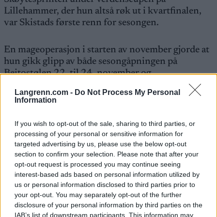
Lillehammer, der hun altså røk ut i kvartfinalen,
var Skistads første renn for sesongen.
En mageoperasjon i starten av november gjorde at
hun gikk glipp av både sesongåpningen på
Beitostølen 22. til 24. november og
verdenscupåpningen i Ruka.
Langrenn.com -
Do Not Process My Personal
Information
Selv om Skistad nå er en del av landslaget, har hun
ikke deltatt på samlinger eller trent med landslaget
If you wish to opt-out of the sale, sharing to third parties, or
processing of your personal or sensitive information for
siden april. Derfor var det knyttet ekstra stor
targeted advertising by us, please use the below opt-out
spenning til hvor Skistad står, og hvordan hun
section to confirm your selection. Please note that after your
ligger an mot konkurrentene i oppkjøringen mot
opt-out request is processed you may continue seeing
VM i Trondheim.
interest-based ads based on personal information utilized by
us or personal information disclosed to third parties prior to
your opt-out. You may separately opt-out of the further
I forbindelse med verdenscupen på Lillehammer sa
disclosure of your personal information by third parties on the
Skistad også at det sannsynligvis ville bli flere uker
IAB’s list of downstream participants. This information may