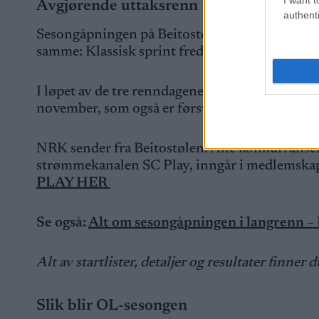
Avgjørende uttaksrenn
authenti
Sesongåpningen på Beitostølen går parallelt m
samme: Klassisk sprint fredag, 10 kilometer kla
I løpet av de tre renndagene blir det klart hvi
november, som også er første steg på veien ti
NRK sender fra Beitostølen. Alle konkurransene
strømmekanalen SC Play, inngår i medlemska
PLAY HER
Se også:
Alt om sesongåpningen i langrenn –
Alt av startlister, detaljer og resultater finner 
Slik blir OL-sesongen