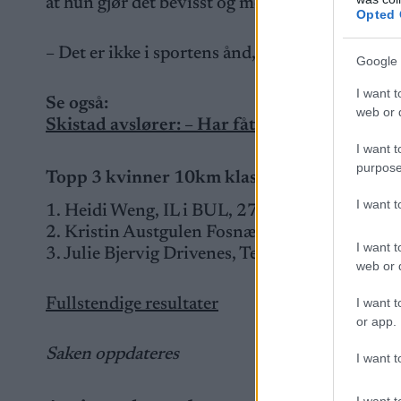
at hun gjør det bevisst og med overlegg, gjør at 
Opted 
– Det er ikke i sportens ånd, sier Broks Petters
Google 
I want t
Se også:
web or d
Skistad avslører: – Har fått kontroll på meg 
I want t
purpose
Topp 3 kvinner 10km klassisk
I want 
1. Heidi Weng, IL i BUL, 27:53.8
2. Kristin Austgulen Fosnæs, Fossum IF, 27:5
I want t
3. Julie Bjervig Drivenes, Team Konnerud, 28
web or d
I want t
Fullstendige resultater
or app.
Saken oppdateres
I want t
I want t