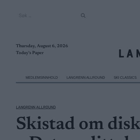
Skip
to
Søk
content
etter:
Thursday, August 6, 2026
Today's Paper
MEDLEMSINNHOLD
LANGRENN ALLROUND
SKI CLASSICS
LANGRENN ALLROUND
Skistad om disk