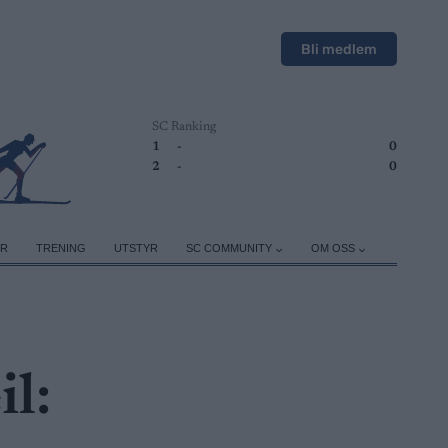
Bli medlem
SC Ranking
1
-
0
2
-
0
ER
TRENING
UTSTYR
SC COMMUNITY
OM OSS
il: