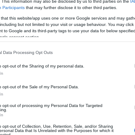
. This information may also be disclosed by us to third parties on the
IA
Participants
that may further disclose it to other third parties.
ar planen. I stedet for et nytt gult kort, får Skistad
 that this website/app uses one or more Google services and may gath
t inn i verdenscupåpningen.
including but not limited to your visit or usage behaviour. You may click 
 to Google and its third-party tags to use your data for below specifi
ogle consent section.
stad om juryens avgjørelse.
l Data Processing Opt Outs
o opt-out of the Sharing of my personal data.
In
på reglene, sier hun.
o opt-out of the Sale of my Personal Data.
In
Jeg ble bare sendt vekk
to opt-out of processing my Personal Data for Targeted
ing.
In
o opt-out of Collection, Use, Retention, Sale, and/or Sharing
skøytingen er brudd på reglene og grunnlag for gult
ersonal Data that Is Unrelated with the Purposes for which it
lected.