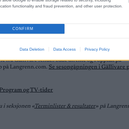
cation functionality and fraud prevention, and other user protection.
ed den svenske i Gällivare. Programmet for begge er 
ssisk på lørdag og 10 kilometer fristil på søndag.
CONFIRM
lke løpere som skal gå verdenscupåpningen i Ruka 28. t
l OL 2026.
Data Deletion
Data Access
Privacy Policy
 fra Gällivare sendes både direkte og i opptak på
p på Langrenn.com.
Se sesongåpningen i Gällivare 
 Program og TV-tider
du i seksjonen «
Terminlister & resultater
» på Langren