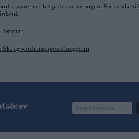
ndre store rennhelga denne sesongen. For en uke si
Finland.
. februar.
e Ski og verdenscupen i langrenn
etsbrev