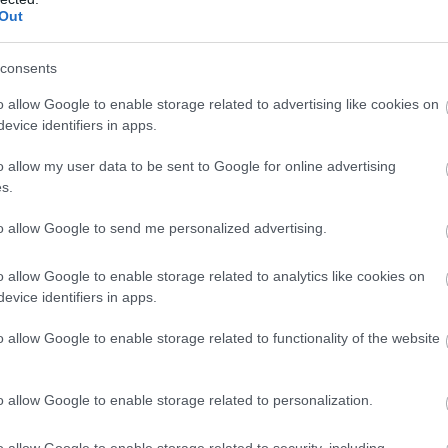
juryen vedtar å gi rødt kort.
Out
en.
consents
o allow Google to enable storage related to advertising like cookies on
evice identifiers in apps.
selv
o allow my user data to be sent to Google for online advertising
s.
to allow Google to send me personalized advertising.
6.1
o allow Google to enable storage related to analytics like cookies on
:03.4
evice identifiers in apps.
o allow Google to enable storage related to functionality of the website
o allow Google to enable storage related to personalization.
o allow Google to enable storage related to security, including