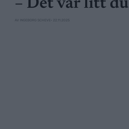
– Det var litt d
• 22.11.2025
AV INGEBORG SCHEVE