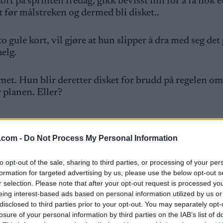
ort på sprinten fredag, gikk bevisst inn for å få nok e
t før målstreken og dermed bli disket..
 gule kort, vil gjøre at hun slipper å dra med seg det
helg.
met. Hun blir deretter disket for brudd på regelen om
r planen. Eller?
.com -
Do Not Process My Personal Information
å fredag. Ekspertkommentator Pål Golberg har forståe
i disket, og dermed kvitte seg med det gule kortet før
to opt-out of the sale, sharing to third parties, or processing of your per
formation for targeted advertising by us, please use the below opt-out s
r selection. Please note that after your opt-out request is processed y
eing interest-based ads based on personal information utilized by us or
berg.
disclosed to third parties prior to your opt-out. You may separately opt-
losure of your personal information by third parties on the IAB’s list of