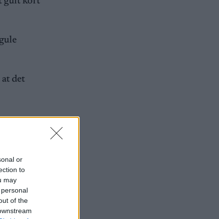
t gult kort
 gule
 at det
lse for
sonal or
ection to
ou may
 personal
out of the
 downstream