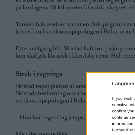
Kristine Stavås Skistad, som pådro seg et gult k
på lørdagens 10 kilometer klassisk, skøytet ret
Tanken bak øvelsen var at en disk på grunn av to
kortet inn i verdenscupåpningen i Ruka neste 
Etter målgang blir Skistad kalt inn på juryrom
kun skal gås klassisk i klassiske renn. Helt ette
Strek i regninga
Langrenn
Skistad røpet planen allerede etter sprinten p
Skistads beslutning om å bevisst gå inn for å bl
If you wish 
verdenscupåpningen i Ruka.
sensitive in
confirm you
continue se
– Hun har ingenting å tape, kommenterer Gol
information 
further disc
Men det stemte ikke.