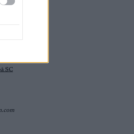
det
il 30.
på SC
n.com