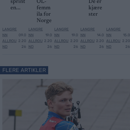
sprint
OL-
De er
en...
femm
kjære
ila for
ster
Norge
LANGRE
LANGRE
LANGRE
LANGRE
LANGRE
NN
09.0
NN
19.0
NN
19.0
NN
14.0
NN
15.0
ALLROU
2.20
ALLROU
2.20
ALLROU
2.20
ALLROU
2.20
ALLROU
2.20
ND
26
ND
26
ND
26
ND
26
ND
26
FLERE ARTIKLER