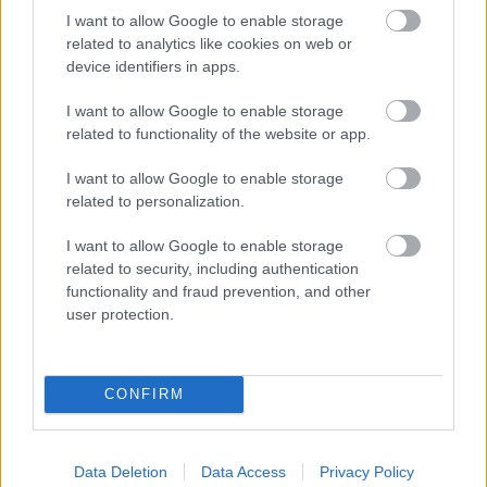
I want to allow Google to enable storage
Lørdag 15. februar
related to analytics like cookies on web or
11:45: 10km klassisk individuell start, kvinner
device identifiers in apps.
13:45: 10km klassisk individuell start, menn
Startlister, detaljer og resultater
I want to allow Google to enable storage
related to functionality of the website or app.
TV: Viaplay
I want to allow Google to enable storage
Søndag 16. februar
related to personalization.
11:00: 20km fristil fellesstart, menn
I want to allow Google to enable storage
14:00: 20km fristil fellesstart, kvinner
related to security, including authentication
Startlister, detaljer og resultater
functionality and fraud prevention, and other
TV: Viaplay
user protection.
CONFIRM
Meld deg på vårt nyhetsbrev
Data Deletion
Data Access
Privacy Policy