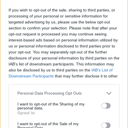
If you wish to opt-out of the sale, sharing to third parties, or
Lørdag 15. februar, Grenaderløpet
processing of your personal or sensitive information for
11:00: Grenaderløpet 90km
targeted advertising by us, please use the below opt-out
Startlister, detaljer og resultater
section to confirm your selection. Please note that after your
opt-out request is processed you may continue seeing
interest-based ads based on personal information utilized by
FAKTA: Skiskytter-VM 2025
us or personal information disclosed to third parties prior to
your opt-out. You may separately opt-out of the further
Hvem:
Uttatte eliteløpere
disclosure of your personal information by third parties on the
Dette er Norges tropp
IAB’s list of downstream participants. This information may
Hva:
Verdensmesterskap i skiskyting
also be disclosed by us to third parties on the
IAB’s List of
Hvor:
Lenzerheide, Sveits
Downstream Participants
that may further disclose it to other
Når:
12. til 23. februar, 2025
third parties.
TV:
NRK og TV2 deler rettighetene, der TV2
Please note that this website/app uses one or more Google
Personal Data Processing Opt Outs
sender fra 12. til 16. februar, og NRK fra 18. til
services and may gather and store information including but
23. februar.
not limited to your visit or usage behaviour. You may click to
I want to opt-out of the Sharing of my
personal data.
grant or deny consent to Google and its third-party tags to
Opted In
use your data for below specified purposes in below Google
Se også:
consent section.
I want to opt-out of the Sale of my
Alt du må vite om VM i Skiskyting 2025:
Personal Data.