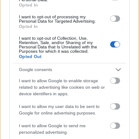
Program, sendetider og detaljer
Opted In
I want to opt-out of processing my
Personal Data for Targeted Advertising.
FAKTA: Verdenscup Falun
Opted In
Hvem:
Uttatte eliteløpere
I want to opt-out of Collection, Use,
Dette er Norges tropp
Retention, Sale, and/or Sharing of my
Personal Data that Is Unrelated with the
Hva:
Verdenscup langrenn
Purposes for which it was collected.
Hvor:
Falun, Sverige
Opted Out
Når:
14. februar til 16. februar
Google consents
TV: Viaplay, NRK Radio
I want to allow Google to enable storage
related to advertising like cookies on web or
PROGRAM
device identifiers in apps.
Fredag 14. februar
I want to allow my user data to be sent to
09:00: Sprint klassisk prolog, kvinner og menn
Google for online advertising purposes.
11:30: Sprint klassisk finaler, kvinner og menn
Startlister, detaljer og resultater
I want to allow Google to send me
TV: Viaplay
personalized advertising.