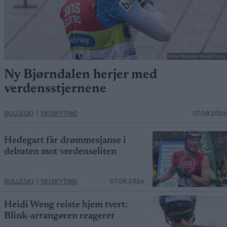
Foto: Manzoni/NordicFocus
Ny Bjørndalen herjer med
verdensstjernene
RULLESKI
|
SKISKYTING
07.08.2026
Hedegart får drømmesjanse i
debuten mot verdenseliten
RULLESKI
|
SKISKYTING
07.08.2026
Heidi Weng reiste hjem tvert:
Blink-arrangøren reagerer