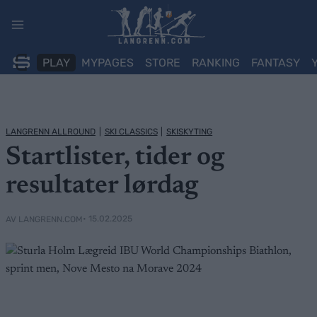
Skip
to
content
PLAY
MYPAGES
STORE
RANKING
FANTASY
LANGRENN ALLROUND
|
SKI CLASSICS
|
SKISKYTING
Startlister, tider og
resultater lørdag
• 15.02.2025
AV LANGRENN.COM